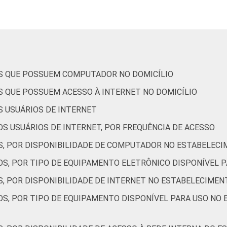
Capital
96
Interior
84
ponível eletronicamente e declararam acessar sempre ao menos
OS QUE POSSUEM COMPUTADOR NO DOMICÍLIO
os entre novembro de 2015 e junho de 2016.
S QUE POSSUEM ACESSO À INTERNET NO DOMICÍLIO
S USUÁRIOS DE INTERNET
S USUÁRIOS DE INTERNET, POR FREQUÊNCIA DE ACESSO
S, POR DISPONIBILIDADE DE COMPUTADOR NO ESTABELECI
OS, POR TIPO DE EQUIPAMENTO ELETRÔNICO DISPONÍVEL 
S, POR DISPONIBILIDADE DE INTERNET NO ESTABELECIMEN
OS, POR TIPO DE EQUIPAMENTO DISPONÍVEL PARA USO NO