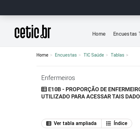
Ir para o conteúdo
Página inicial
Home
Encuestas 
Home
Encuestas
TIC Saúde
Tablas
Enfermeiros
E10B - PROPORÇÃO DE ENFERMEIR
UTILIZADO PARA ACESSAR TAIS DAD
Ver tabla ampliada
Índice