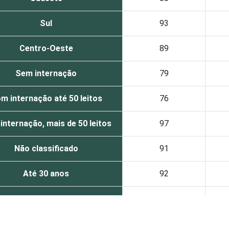
Sul
93
Centro-Oeste
89
Sem internação
79
m internação até 50 leitos
76
internação, mais de 50 leitos
97
Não classificado
91
Até 30 anos
92
31 a 40 anos
86
41 anos ou mais
94