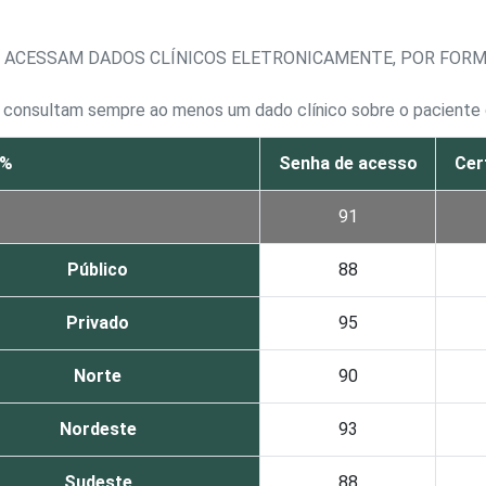
E ACESSAM DADOS CLÍNICOS ELETRONICAMENTE, POR FORM
e consultam sempre ao menos um dado clínico sobre o paciente 
 %
Senha de acesso
Cert
91
Público
88
Privado
95
Norte
90
Nordeste
93
Sudeste
88