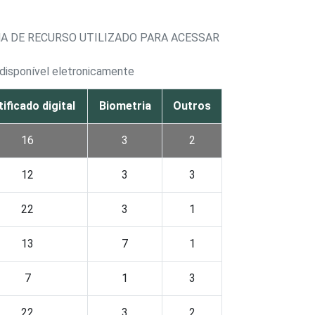
A DE RECURSO UTILIZADO PARA ACESSAR
disponível eletronicamente
ificado digital
Biometria
Outros
16
3
2
12
3
3
22
3
1
13
7
1
7
1
3
22
3
2