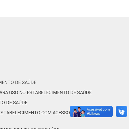
17
4
3
14
2
1
 um dos dados clínicos sobre o paciente.
MENTO DE SAÚDE
PARA USO NO ESTABELECIMENTO DE SAÚDE
TO DE SAÚDE
 ESTABELECIMENTO COM ACESSO À