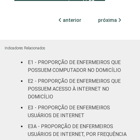
até 50
leitos
anterior
próxima
Com
internação,
24
mais de 50
leitos
Indicadores Relacionados
E1 - PROPORÇÃO DE ENFERMEIROS QUE
Não
20
POSSUEM COMPUTADOR NO DOMICÍLIO
classificado
E2 - PROPORÇÃO DE ENFERMEIROS QUE
FAIXA ETÁRIA
Até 30 anos
44
POSSUEM ACESSO À INTERNET NO
DOMICÍLIO
31 a 40
35
E3 - PROPORÇÃO DE ENFERMEIROS
anos
USUÁRIOS DE INTERNET
41 anos ou
E3A - PROPORÇÃO DE ENFERMEIROS
18
mais
USUÁRIOS DE INTERNET, POR FREQUÊNCIA