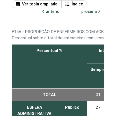
Ver tabla ampliada
Índice
anterior
próxima
E14A - PROPORÇÃO DE ENFERMEIROS COM ACESSO A
Percentual sobre o total de enfermeiros com acesso a 
Percentual %
Interaçã
Sempre
v
TOTAL
31
ESFERA
Público
27
ADMINISTRATIVA