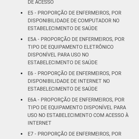
DE ACESSO
LOCALIZAÇÃO
Capital
24
E5 - PROPORÇÃO DE ENFERMEIROS, POR
DISPONIBILIDADE DE COMPUTADOR NO
Interior
38
ESTABELECIMENTO DE SAÚDE
Base: 278.004 enfermeiros com acesso a
E5A - PROPORÇÃO DE ENFERMEIROS, POR
computador no estabelecimento de saúde.
TIPO DE EQUIPAMENTO ELETRÔNICO
Respostas estimuladas. Dados coletados
DISPONÍVEL PARA USO NO
entre novembro de 2015 e junho de 2016.
ESTABELECIMENTO DE SAÚDE
"Não está disponível" refere-se aos
E6 - PROPORÇÃO DE ENFERMEIROS, POR
profissionais que declararam não haver
DISPONIBILIDADE DE INTERNET NO
disponibilidade eletrônica do dado no
ESTABELECIMENTO DE SAÚDE
estabelecimento de saúde.
Considera-se computador os seguintes
E6A - PROPORÇÃO DE ENFERMEIROS, POR
equipamentos: computador de mesa,
TIPO DE EQUIPAMENTO DISPONÍVEL PARA
notebook, netbook e tablet.
USO NO ESTABELECIMENTO COM ACESSO À
INTERNET
E7 - PROPORÇÃO DE ENFERMEIROS, POR