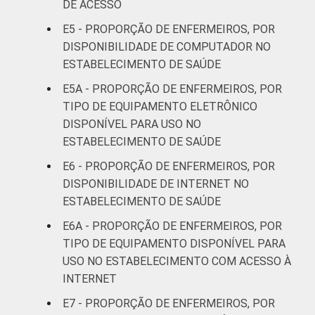
DE ACESSO
41 anos ou
12
2
E5 - PROPORÇÃO DE ENFERMEIROS, POR
mais
DISPONIBILIDADE DE COMPUTADOR NO
ESTABELECIMENTO DE SAÚDE
LOCALIZAÇÃO
Capital
19
2
E5A - PROPORÇÃO DE ENFERMEIROS, POR
Interior
20
TIPO DE EQUIPAMENTO ELETRÔNICO
DISPONÍVEL PARA USO NO
Base: 278.004 enfermeiros com acesso a
ESTABELECIMENTO DE SAÚDE
computador no estabelecimento de saúde.
E6 - PROPORÇÃO DE ENFERMEIROS, POR
Respostas estimuladas. Dados coletados
DISPONIBILIDADE DE INTERNET NO
entre novembro de 2015 e junho de 2016.
ESTABELECIMENTO DE SAÚDE
Considera-se computador os seguintes
equipamentos: computador de mesa,
E6A - PROPORÇÃO DE ENFERMEIROS, POR
notebook, netbook e tablet.
TIPO DE EQUIPAMENTO DISPONÍVEL PARA
USO NO ESTABELECIMENTO COM ACESSO À
INTERNET
E7 - PROPORÇÃO DE ENFERMEIROS, POR