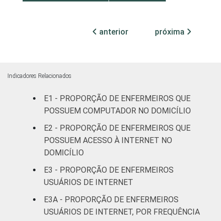
Com
internação
anterior
próxima
20
até 50
leitos
Com
Indicadores Relacionados
internação,
18
2
E1 - PROPORÇÃO DE ENFERMEIROS QUE
mais de 50
leitos
POSSUEM COMPUTADOR NO DOMICÍLIO
E2 - PROPORÇÃO DE ENFERMEIROS QUE
Não
POSSUEM ACESSO À INTERNET NO
20
classificado
DOMICÍLIO
E3 - PROPORÇÃO DE ENFERMEIROS
FAIXA ETÁRIA
Até 30 anos
26
USUÁRIOS DE INTERNET
31 a 40
E3A - PROPORÇÃO DE ENFERMEIROS
22
anos
USUÁRIOS DE INTERNET, POR FREQUÊNCIA