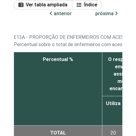
Ver tabla ampliada
Índice
anterior
próxima
E13A - PROPORÇÃO DE ENFERMEIROS COM ACESSO A
Percentual sobre o total de enfermeiros com acesso a 
Percentual %
O respondent
enviar ou
assistênc
momento
encaminhad
Utiliza
N
uti
TOTAL
20
1