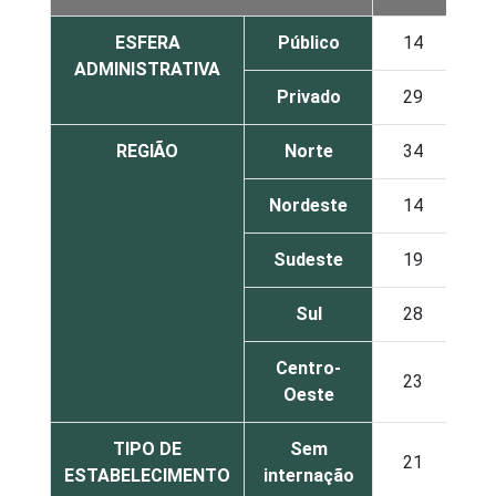
ESFERA
Público
14
1
ADMINISTRATIVA
Privado
29
1
REGIÃO
Norte
34
Nordeste
14
1
Sudeste
19
1
Sul
28
Centro-
23
1
Oeste
TIPO DE
Sem
21
ESTABELECIMENTO
internação