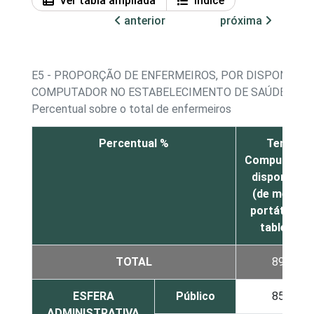
Ver tabla ampliada
Índice
anterior
próxima
E5 - PROPORÇÃO DE ENFERMEIROS, POR DISPONIBILI
COMPUTADOR NO ESTABELECIMENTO DE SAÚDE
Percentual sobre o total de enfermeiros
Percentual %
Tem
Computador
disponível
(de mesa,
portátil ou
tablet)
TOTAL
89
ESFERA
Público
85
ADMINISTRATIVA