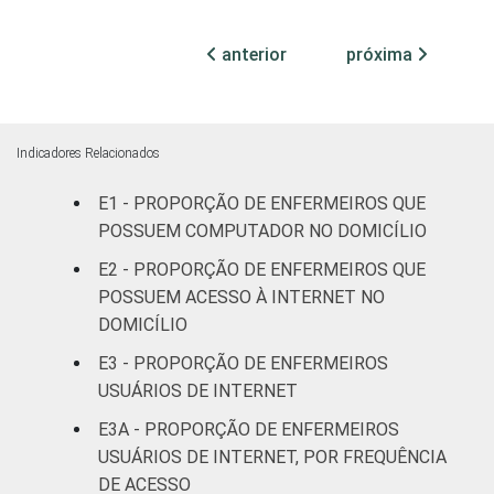
79
até 50
leitos
anterior
próxima
Com
internação,
95
mais de 50
Indicadores Relacionados
leitos
E1 - PROPORÇÃO DE ENFERMEIROS QUE
Não
POSSUEM COMPUTADOR NO DOMICÍLIO
100
classificado
E2 - PROPORÇÃO DE ENFERMEIROS QUE
POSSUEM ACESSO À INTERNET NO
FAIXA ETÁRIA
Até 30 anos
88
DOMICÍLIO
E3 - PROPORÇÃO DE ENFERMEIROS
31 a 40
90
USUÁRIOS DE INTERNET
anos
E3A - PROPORÇÃO DE ENFERMEIROS
41 anos ou
USUÁRIOS DE INTERNET, POR FREQUÊNCIA
88
mais
DE ACESSO