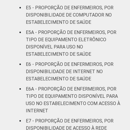
E5 - PROPORÇÃO DE ENFERMEIROS, POR
LOCALIZAÇÃO
Capital
93
DISPONIBILIDADE DE COMPUTADOR NO
ESTABELECIMENTO DE SAÚDE
Interior
86
E5A - PROPORÇÃO DE ENFERMEIROS, POR
Base: 312.517 enfermeiros. Dados
TIPO DE EQUIPAMENTO ELETRÔNICO
coletados entre novembro de 2015 e junho
DISPONÍVEL PARA USO NO
de 2016.
ESTABELECIMENTO DE SAÚDE
E6 - PROPORÇÃO DE ENFERMEIROS, POR
DISPONIBILIDADE DE INTERNET NO
ESTABELECIMENTO DE SAÚDE
E6A - PROPORÇÃO DE ENFERMEIROS, POR
TIPO DE EQUIPAMENTO DISPONÍVEL PARA
USO NO ESTABELECIMENTO COM ACESSO À
INTERNET
E7 - PROPORÇÃO DE ENFERMEIROS, POR
DISPONIBILIDADE DE ACESSO À REDE