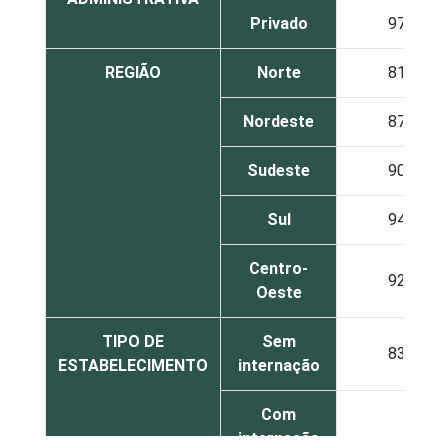
Privado
97
REGIÃO
Norte
81
Nordeste
87
Sudeste
90
Sul
94
Centro-
92
Oeste
TIPO DE
Sem
83
ESTABELECIMENTO
internação
Com
internação