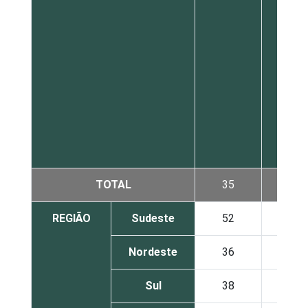
TOTAL
35
7
REGIÃO
Sudeste
52
10
Nordeste
36
12
Sul
38
10