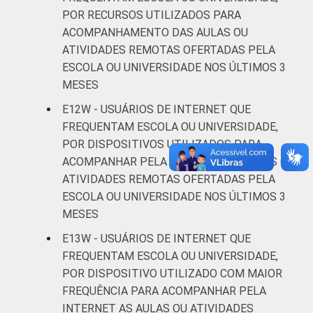
POR RECURSOS UTILIZADOS PARA
Fonte: CGI.br/NIC.br, Centro Regional de
ACOMPANHAMENTO DAS AULAS OU
Estudos para o Desenvolvimento da
ATIVIDADES REMOTAS OFERTADAS PELA
Sociedade da Informação (Cetic.br),
ESCOLA OU UNIVERSIDADE NOS ÚLTIMOS 3
Pesquisa on-line com usuários de Internet no
MESES
Brasil - Painel TIC COVID-19 - Edição 4.
¹ Considera-se computador o notebook, o
E12W - USUÁRIOS DE INTERNET QUE
computador de mesa ou desktop e o tablet.
FREQUENTAM ESCOLA OU UNIVERSIDADE,
POR DISPOSITIVOS UTILIZADOS PARA
ACOMPANHAR PELA INTERNET AS AULAS OU
ATIVIDADES REMOTAS OFERTADAS PELA
ESCOLA OU UNIVERSIDADE NOS ÚLTIMOS 3
MESES
E13W - USUÁRIOS DE INTERNET QUE
FREQUENTAM ESCOLA OU UNIVERSIDADE,
POR DISPOSITIVO UTILIZADO COM MAIOR
FREQUÊNCIA PARA ACOMPANHAR PELA
INTERNET AS AULAS OU ATIVIDADES