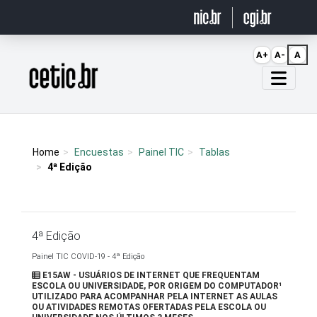
Ir para o conteúdo
A+
A-
A
Página inicial
Home
Encuestas
Painel TIC
Tablas
4ª Edição
4ª Edição
Painel TIC COVID-19 - 4ª Edição
E15AW - USUÁRIOS DE INTERNET QUE FREQUENTAM
ESCOLA OU UNIVERSIDADE, POR ORIGEM DO COMPUTADOR¹
UTILIZADO PARA ACOMPANHAR PELA INTERNET AS AULAS
OU ATIVIDADES REMOTAS OFERTADAS PELA ESCOLA OU