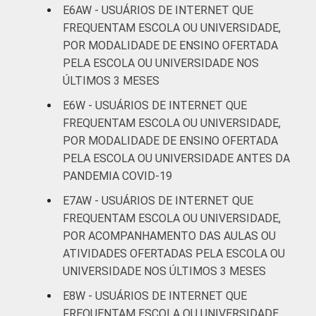
E6AW - USUÁRIOS DE INTERNET QUE
De 25 a 34
FREQUENTAM ESCOLA OU UNIVERSIDADE,
41
12
anos
POR MODALIDADE DE ENSINO OFERTADA
PELA ESCOLA OU UNIVERSIDADE NOS
De 35 a 44
ÚLTIMOS 3 MESES
39
8
anos
E6W - USUÁRIOS DE INTERNET QUE
FREQUENTAM ESCOLA OU UNIVERSIDADE,
De 45 a 59
34
5
POR MODALIDADE DE ENSINO OFERTADA
anos
PELA ESCOLA OU UNIVERSIDADE ANTES DA
PANDEMIA COVID-19
De 60 anos
31
4
ou mais
E7AW - USUÁRIOS DE INTERNET QUE
FREQUENTAM ESCOLA OU UNIVERSIDADE,
CLASSE
AB
60
14
POR ACOMPANHAMENTO DAS AULAS OU
SOCIAL
ATIVIDADES OFERTADAS PELA ESCOLA OU
C
36
4
UNIVERSIDADE NOS ÚLTIMOS 3 MESES
E8W - USUÁRIOS DE INTERNET QUE
DE
8
4
FREQUENTAM ESCOLA OU UNIVERSIDADE,