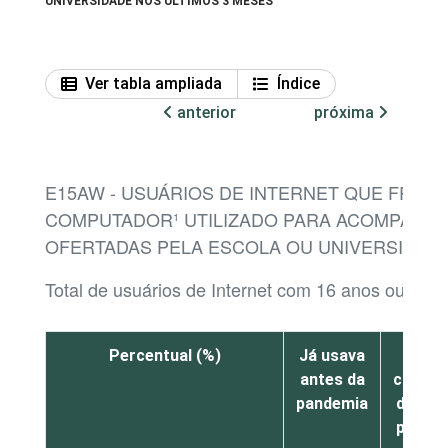
UNIVERSIDADE NOS ÚLTIMOS 3 MESES
Ver tabla ampliada
Índice
anterior
próxima
E15AW - USUÁRIOS DE INTERNET QUE FREQ
COMPUTADOR¹ UTILIZADO PARA ACOMPANHAR
OFERTADAS PELA ESCOLA OU UNIVERSIDADE
Total de usuários de Internet com 16 anos ou mai
Percentual (%)
Já usava
Foi
antes da
compr
pandemia
durant
pande