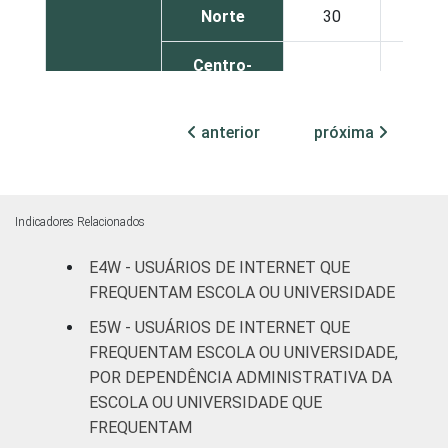
Norte
30
5
Centro-
31
3
oeste
anterior
próxima
SEXO
Masculino
40
6
Feminino
31
8
Indicadores Relacionados
GRAU DE
Até
12
3
INSTRUÇÃO
Fundamental
E4W - USUÁRIOS DE INTERNET QUE
FREQUENTAM ESCOLA OU UNIVERSIDADE
Médio
27
6
E5W - USUÁRIOS DE INTERNET QUE
FREQUENTAM ESCOLA OU UNIVERSIDADE,
Superior
58
10
POR DEPENDÊNCIA ADMINISTRATIVA DA
ESCOLA OU UNIVERSIDADE QUE
FAIXA
De 16 a 24
31
7
FREQUENTAM
ETÁRIA
anos