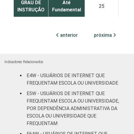
GRAU DE
Até
25
INSTRUÇÃO
Fundamental
Médio
22
anterior
próxima
Superior
9
FAIXA
De 16 a 24
15
ETÁRIA
anos
Indicadores Relacionados
E4W - USUÁRIOS DE INTERNET QUE
De 25 a 34
16
anos
FREQUENTAM ESCOLA OU UNIVERSIDADE
E5W - USUÁRIOS DE INTERNET QUE
De 35 a 44
FREQUENTAM ESCOLA OU UNIVERSIDADE,
15
anos
POR DEPENDÊNCIA ADMINISTRATIVA DA
ESCOLA OU UNIVERSIDADE QUE
De 45 a 59
13
FREQUENTAM
anos
E6AW - USUÁRIOS DE INTERNET QUE