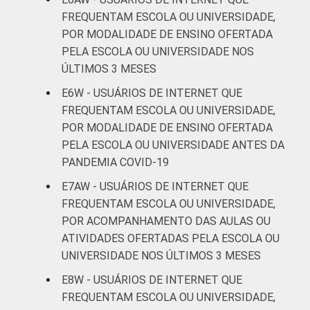
De 60 anos
FREQUENTAM ESCOLA OU UNIVERSIDADE,
34
ou mais
POR MODALIDADE DE ENSINO OFERTADA
PELA ESCOLA OU UNIVERSIDADE NOS
CLASSE
AB
15
ÚLTIMOS 3 MESES
SOCIAL
E6W - USUÁRIOS DE INTERNET QUE
C
17
FREQUENTAM ESCOLA OU UNIVERSIDADE,
POR MODALIDADE DE ENSINO OFERTADA
DE
23
PELA ESCOLA OU UNIVERSIDADE ANTES DA
PANDEMIA COVID-19
Fonte: CGI.br/NIC.br, Centro Regional de
E7AW - USUÁRIOS DE INTERNET QUE
Estudos para o Desenvolvimento da
FREQUENTAM ESCOLA OU UNIVERSIDADE,
Sociedade da Informação (Cetic.br),
Pesquisa on-line com usuários de Internet no
POR ACOMPANHAMENTO DAS AULAS OU
Brasil - Painel TIC COVID-19 - Edição 4.
ATIVIDADES OFERTADAS PELA ESCOLA OU
UNIVERSIDADE NOS ÚLTIMOS 3 MESES
E8W - USUÁRIOS DE INTERNET QUE
FREQUENTAM ESCOLA OU UNIVERSIDADE,