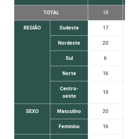
TOTAL
18
REGIÃO
Sudeste
17
Nordeste
20
Sul
6
Norte
16
Centro-
19
oeste
SEXO
Masculino
20
Feminino
16