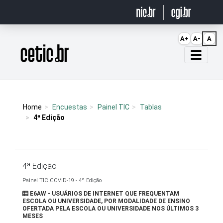
Ir para o conteúdo
A+
A-
A
Página inicial
Home
Encuestas
Painel TIC
Tablas
4ª Edição
4ª Edição
Painel TIC COVID-19 - 4ª Edição
E6AW - USUÁRIOS DE INTERNET QUE FREQUENTAM
ESCOLA OU UNIVERSIDADE, POR MODALIDADE DE ENSINO
OFERTADA PELA ESCOLA OU UNIVERSIDADE NOS ÚLTIMOS 3
MESES