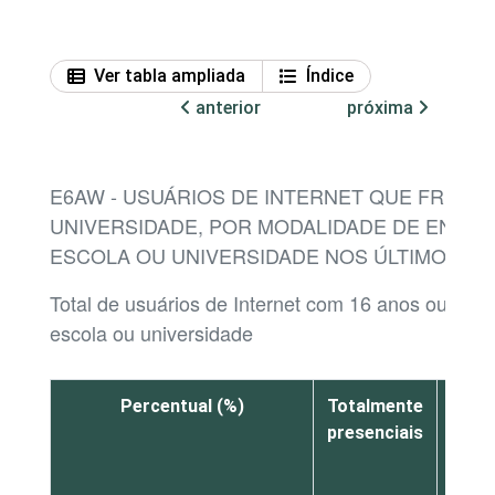
Ver tabla ampliada
Índice
anterior
próxima
E6AW - USUÁRIOS DE INTERNET QUE FREQ
UNIVERSIDADE, POR MODALIDADE DE ENSIN
ESCOLA OU UNIVERSIDADE NOS ÚLTIMOS 3 
Total de usuários de Internet com 16 anos ou mai
escola ou universidade
Percentual (%)
Totalmente
Ta
presenciais
prese
qua
dist