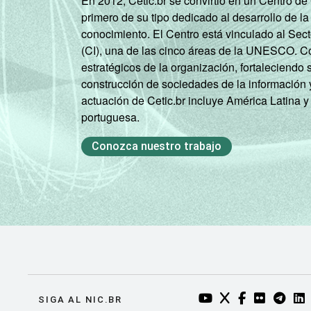
En 2012, Cetic.br se convirtió en un Centro d
primero de su tipo dedicado al desarrollo de la
conocimiento. El Centro está vinculado al Sec
(CI), una de las cinco áreas de la UNESCO. Con
estratégicos de la organización, fortaleciendo 
construcción de sociedades de la información 
actuación de Cetic.br incluye América Latina y
portuguesa.
Conozca nuestro trabajo
YOUTUBE DO NIC.BR
TWITTER DO NIC
FACEBOOK DO
FLICKR DO
TELEGR
LI
SIGA AL NIC.BR