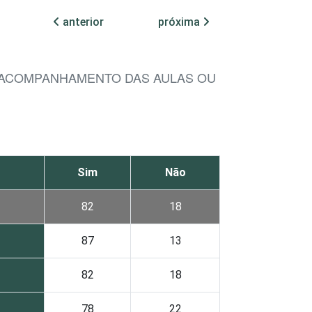
anterior
próxima
R ACOMPANHAMENTO DAS AULAS OU
Sim
Não
82
18
87
13
82
18
78
22