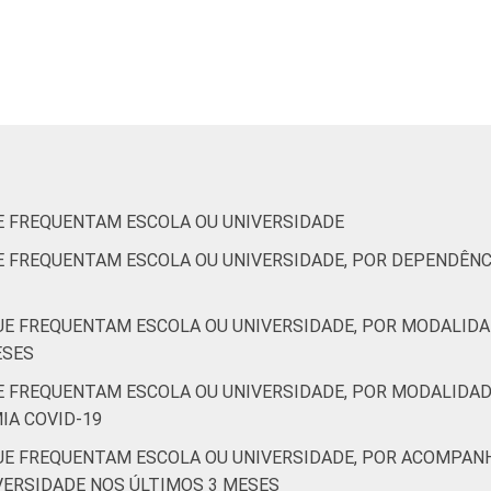
De 35 a 44 anos
De 45 a 59 anos
De 60 anos ou mais
AB
UE FREQUENTAM ESCOLA OU UNIVERSIDADE
C
UE FREQUENTAM ESCOLA OU UNIVERSIDADE, POR DEPENDÊNC
DE
QUE FREQUENTAM ESCOLA OU UNIVERSIDADE, POR MODALIDA
ESES
de Estudos para o Desenvolvimento da Sociedade da Informação (
UE FREQUENTAM ESCOLA OU UNIVERSIDADE, POR MODALIDAD
9 - Edição 4.
IA COVID-19
QUE FREQUENTAM ESCOLA OU UNIVERSIDADE, POR ACOMPAN
VERSIDADE NOS ÚLTIMOS 3 MESES