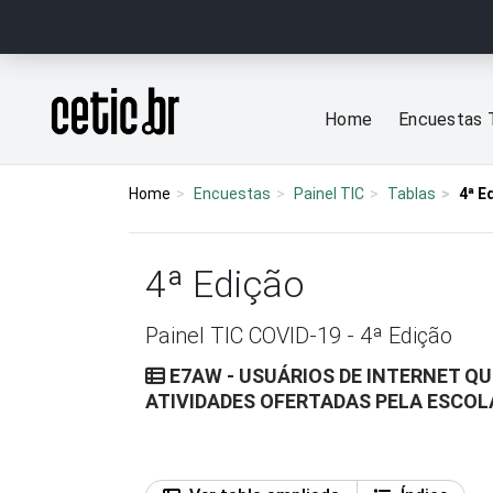
Ir para o conteúdo
Página inicial
Home
Encuestas 
Home
Encuestas
Painel TIC
Tablas
4ª E
4ª Edição
Painel TIC COVID-19 - 4ª Edição
E7AW - USUÁRIOS DE INTERNET 
ATIVIDADES OFERTADAS PELA ESCOL