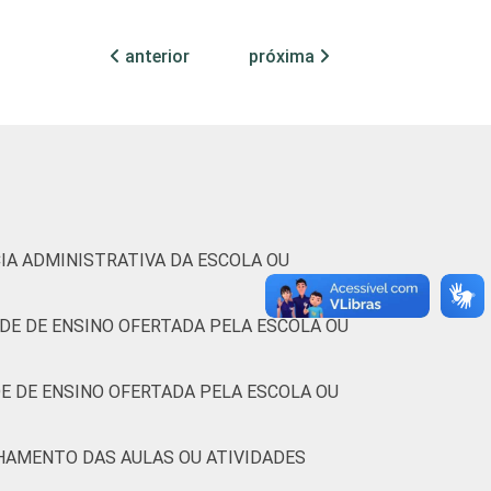
82
18
anterior
próxima
78
22
83
17
93
7
78
22
IA ADMINISTRATIVA DA ESCOLA OU
77
23
DE DE ENSINO OFERTADA PELA ESCOLA OU
Cetic.br), Pesquisa on-line com usuários de
E DE ENSINO OFERTADA PELA ESCOLA OU
HAMENTO DAS AULAS OU ATIVIDADES