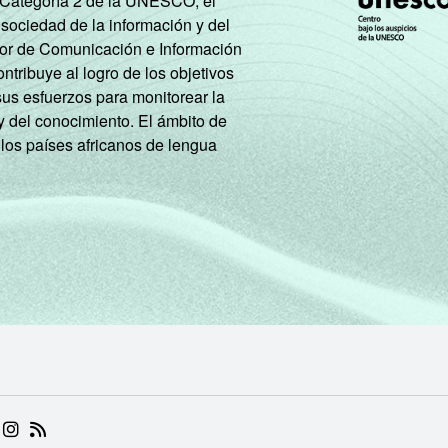
e Categoría 2 de la UNESCO, el
 sociedad de la información y del
tor de Comunicación e Información
tribuye al logro de los objetivos
sus esfuerzos para monitorear la
y del conocimiento. El ámbito de
 los países africanos de lengua
 (ABRE EM NOVA ABA)
.BR (ABRE EM NOVA ABA)
 NIC.BR (ABRE EM NOVA ABA)
 NIC.BR (ABRE EM NOVA ABA)
AM DO NIC.BR (ABRE EM NOVA ABA)
NKEDIN DO NIC.BR (ABRE EM NOVA ABA)
INSTAGRAM DO NIC.BR (ABRE EM NOVA ABA)
RSS DO NIC.BR (ABRE EM NOVA ABA)