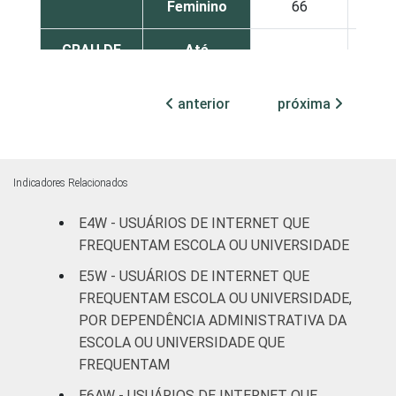
Feminino
66
GRAU DE
Até
70
INSTRUÇÃO
Fundamental
anterior
próxima
Médio
74
Superior
59
Indicadores Relacionados
FAIXA
De 16 a 24
83
ETÁRIA
anos
E4W - USUÁRIOS DE INTERNET QUE
FREQUENTAM ESCOLA OU UNIVERSIDADE
De 25 a 34
E5W - USUÁRIOS DE INTERNET QUE
66
anos
FREQUENTAM ESCOLA OU UNIVERSIDADE,
POR DEPENDÊNCIA ADMINISTRATIVA DA
De 35 a 44
53
ESCOLA OU UNIVERSIDADE QUE
anos
FREQUENTAM
De 45 a 59
E6AW - USUÁRIOS DE INTERNET QUE