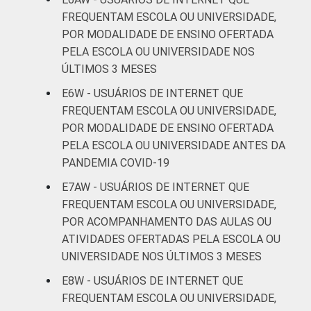
65
anos
FREQUENTAM ESCOLA OU UNIVERSIDADE,
POR MODALIDADE DE ENSINO OFERTADA
De 60 anos
PELA ESCOLA OU UNIVERSIDADE NOS
70
ou mais
ÚLTIMOS 3 MESES
E6W - USUÁRIOS DE INTERNET QUE
CLASSE
AB
61
FREQUENTAM ESCOLA OU UNIVERSIDADE,
SOCIAL
POR MODALIDADE DE ENSINO OFERTADA
C
69
PELA ESCOLA OU UNIVERSIDADE ANTES DA
PANDEMIA COVID-19
DE
71
E7AW - USUÁRIOS DE INTERNET QUE
FREQUENTAM ESCOLA OU UNIVERSIDADE,
Fonte: CGI.br/NIC.br, Centro Regional de
Estudos para o Desenvolvimento da
POR ACOMPANHAMENTO DAS AULAS OU
Sociedade da Informação (Cetic.br),
ATIVIDADES OFERTADAS PELA ESCOLA OU
Pesquisa on-line com usuários de Internet no
UNIVERSIDADE NOS ÚLTIMOS 3 MESES
Brasil - Painel TIC COVID-19 - Edição 4.
E8W - USUÁRIOS DE INTERNET QUE
FREQUENTAM ESCOLA OU UNIVERSIDADE,