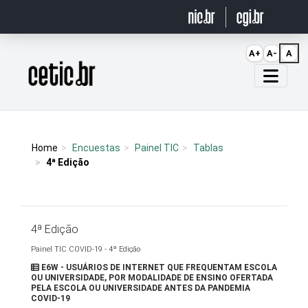
Ir para o conteúdo
A+
A-
A
Página inicial
Home
Encuestas
Painel TIC
Tablas
4ª Edição
4ª Edição
Painel TIC COVID-19 - 4ª Edição
E6W - USUÁRIOS DE INTERNET QUE FREQUENTAM ESCOLA
OU UNIVERSIDADE, POR MODALIDADE DE ENSINO OFERTADA
PELA ESCOLA OU UNIVERSIDADE ANTES DA PANDEMIA
COVID-19