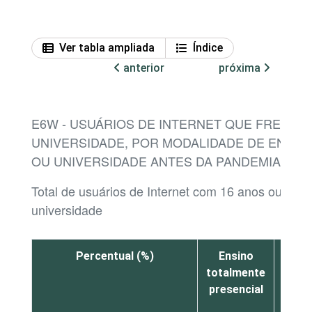
Ver tabla ampliada
Índice
anterior
próxima
E6W - USUÁRIOS DE INTERNET QUE FREQU
UNIVERSIDADE, POR MODALIDADE DE ENSIN
OU UNIVERSIDADE ANTES DA PANDEMIA COVI
Total de usuários de Internet com 16 anos ou mai
universidade
Percentual (%)
Ensino
En
totalmente
hí
presencial
parci
prese