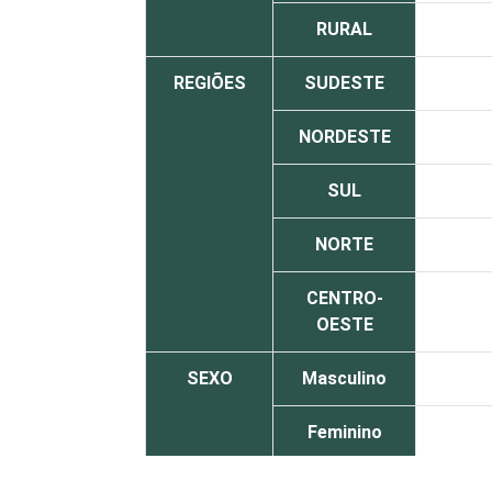
RURAL
REGIÕES
SUDESTE
NORDESTE
SUL
NORTE
CENTRO-
OESTE
SEXO
Masculino
Feminino
GRAU DE
Analfabeto /