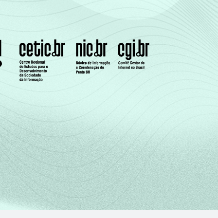
43
22
31
36
24
30
30
20
32
18
13
36
9
8
31
26
19
40
16
10
21
múltiplas, estimuladas e rodiziadas.