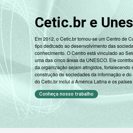
MAIS DE 10
SM
Cetic.br e Une
CLASSE
A
SOCIAL
B
Em 2012, o Cetic.br tornou-se um Centro de 
tipo dedicado ao desenvolvimento das socied
C
conhecimento. O Centro está vinculado ao Set
uma das cinco áreas da UNESCO. Ele contribui
DE
da organização sejam atingidos, fortalecendo 
construção de sociedades da informação e do
OCUPAÇÃO
PEA
do Cetic.br inclui a América Latina e os países
Conheça nosso trabalho
Não PEA
1
Base ponderada: 76.118.112 entrevista
Fonte: NIC.br - nov 2011 / jan 2012