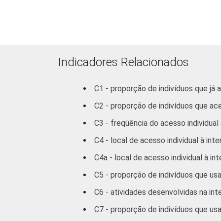
INSTRUÇÃO
Educação
infantil
Fundamental
Indicadores Relacionados
Médio
C1 - proporção de indivíduos que já 
Superior
C2 - proporção de indivíduos que ac
FAIXA
10 - 15
C3 - freqüência do acesso individual 
ETÁRIA
C4 - local de acesso individual à inte
16 - 24
C4a - local de acesso individual à in
25 - 34
C5 - proporção de indivíduos que us
35 - 44
C6 - atividades desenvolvidas na int
C7 - proporção de indivíduos que us
45 - 59