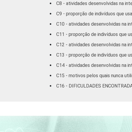
C8 - atividades desenvolvidas na int
60 +
C9 - proporção de indivíduos que usa
C10 - atividades desenvolvidas na in
RENDA
ATÉ 1 SM
FAMILIAR
C11 - proporção de indivíduos que us
MAIS DE 1
C12 - atividades desenvolvidas na in
SM ATÉ 2 SM
C13 - proporção de indivíduos que u
MAIS DE 2
C14 - atividades desenvolvidas na in
SM ATÉ 3 SM
C15 - motivos pelos quais nunca utili
MAIS DE 3
C16 - DIFICULDADES ENCONTRAD
SM ATÉ 5 SM
MAIS DE 5
SM ATÉ 10
SM