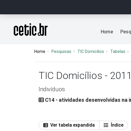
Ir para o conteúdo
Página inicial
Home
Pesq
Home
Pesquisas
TIC Domicílios
Tabelas
TIC Domicílios - 201
Indivíduos
C14 - atividades desenvolvidas na i
Ver tabela expandida
Índice