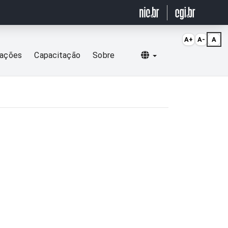
A+
A-
A
Selecionar idioma
cações
Capacitação
Sobre