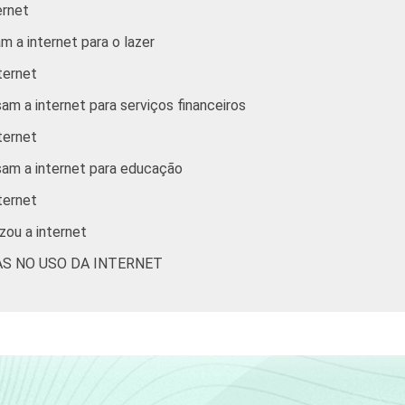
ernet
17
16
10
m a internet para o lazer
ternet
76
11
10
am a internet para serviços financeiros
62
20
15
ternet
sam a internet para educação
56
20
20
ternet
zou a internet
AS NO USO DA INTERNET
60
26
27
54
26
32