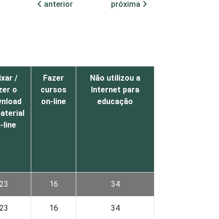
anterior
próxima
ixar /
Fazer
Não utilizou a
zer o
cursos
Internet para
nload
on-line
educação
aterial
-line
23
16
34
23
16
34