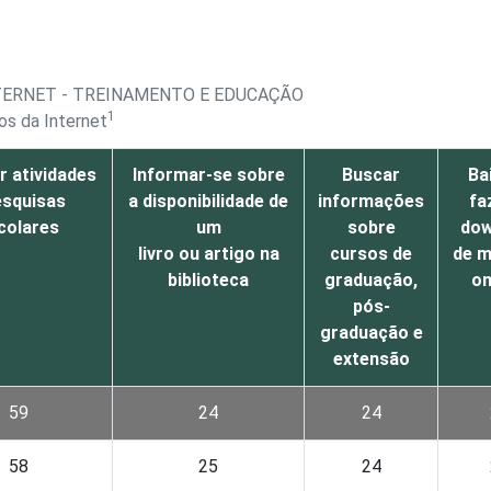
NTERNET - TREINAMENTO E EDUCAÇÃO
1
os da Internet
r atividades
Informar-se sobre
Buscar
Ba
esquisas
a disponibilidade de
informações
fa
colares
um
sobre
dow
livro ou artigo na
cursos de
de m
biblioteca
graduação,
on
pós-
graduação e
extensão
59
24
24
58
25
24