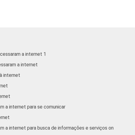
45
45
1
65
16
5
51
18
19
acessaram a internet 1
65
44
53
essaram a internet
91
21
5
à internet
rnet
66
26
30
ternet
49
28
34
am a internet para se comunicar
47
23
23
ernet
am a internet para busca de informações e serviços on
34
24
22