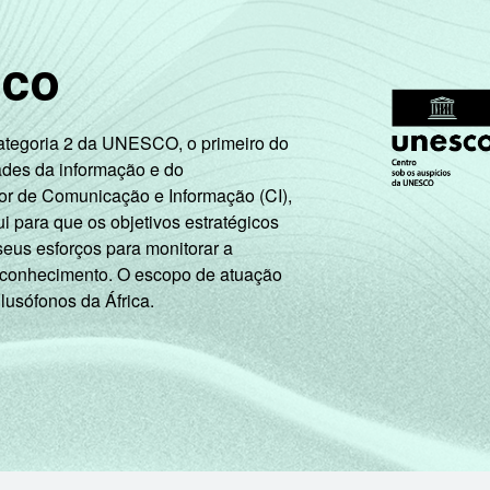
53
40
43
sco
55
44
46
58
29
30
Categoria 2 da UNESCO, o primeiro do
ades da informação e do
58
20
19
or de Comunicação e Informação (CI),
 para que os objetivos estratégicos
65
14
7
seus esforços para monitorar a
 conhecimento. O escopo de atuação
50
26
29
 lusófonos da África.
76
22
12
dos que usaram a Internet nos últimos trÃªs meses. Respostas 