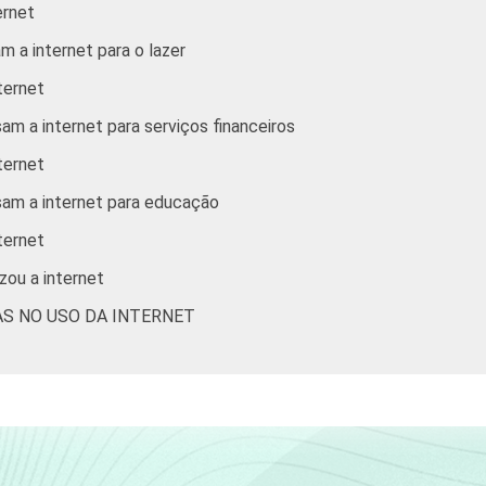
ernet
MAIS DE 5 SM ATÉ 10 SM
m a internet para o lazer
ternet
MAIS DE 10 SM
am a internet para serviços financeiros
A
ternet
sam a internet para educação
B
ternet
C
zou a internet
DE
AS NO USO DA INTERNET
PEA
Não PEA
ados que usaram a Internet nos últimos trÃªs meses.