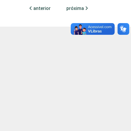
anterior
próxima
96
4
93
7
91
9
92
8
89
11
79
21
89
11
89
11
91
9