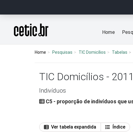
Ir para o conteúdo
Página inicial
Home
Pesq
Home
Pesquisas
TIC Domicílios
Tabelas
TIC Domicílios - 201
Indivíduos
C5 - proporção de indivíduos que u
Ver tabela expandida
Índice