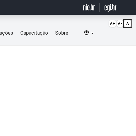
A+
A-
A
Selecionar idioma
cações
Capacitação
Sobre