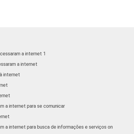
16 - 24
25 - 34
35 - 44
acessaram a internet 1
45 - 59
essaram a internet
60 +
à internet
rnet
ATÉ 1 SM
ternet
MAIS DE 1 SM ATÉ 2 SM
am a internet para se comunicar
ernet
MAIS DE 2 SM ATÉ 3 SM
am a internet para busca de informações e serviços on
MAIS DE 3 SM ATÉ 5 SM