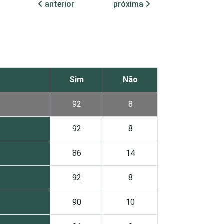
anterior
próxima
Sim
Não
92
8
92
8
86
14
92
8
90
10