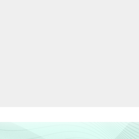
96
4
99
1
99
1
94
6
90
10
81
19
93
7
88
12