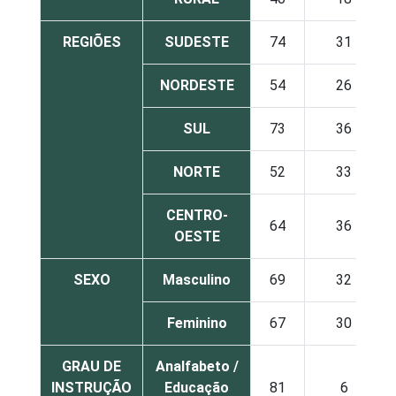
REGIÕES
SUDESTE
74
31
NORDESTE
54
26
SUL
73
36
NORTE
52
33
CENTRO-
64
36
OESTE
SEXO
Masculino
69
32
Feminino
67
30
GRAU DE
Analfabeto /
INSTRUÇÃO
Educação
81
6