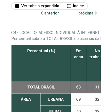
Ver tabela expandida
Índice
anterior
próxima
C4 - LOCAL DE ACESSO INDIVIDUAL À INTERNET
Percentual sobre o TOTAL BRASIL de usuários da Intern
Percentual (%)
Em
No
casa
trabalho
TOTAL BRASIL
68
31
ÁREA
URBANA
69
32
RURAL
40
18