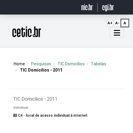
Ir para o conteúdo
A+
A-
A
Página inicial
Home
Pesquisas
TIC Domicílios
Tabelas
TIC Domicílios - 2011
TIC Domicílios - 2011
Indivíduos
C4 - local de acesso individual à internet