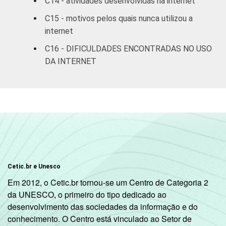
C14 - atividades desenvolvidas na internet
C15 - motivos pelos quais nunca utilizou a
MAIS DE 10
90
64
internet
SM
C16 - DIFICULDADES ENCONTRADAS NO USO
CLASSE
A
97
62
DA INTERNET
SOCIAL
B
83
41
C
59
23
DE
21
10
OCUPAÇÃO
PEA
72
45
Cetic.br e Unesco
Em 2012, o Cetic.br tornou-se um Centro de Categoria 2
Não PEA
60
2
da UNESCO, o primeiro do tipo dedicado ao
desenvolvimento das sociedades da informação e do
1
Base ponderada: 76.118.112 entrevistados
conhecimento. O Centro está vinculado ao Setor de
que usaram a Internet nos últimos trÃªs