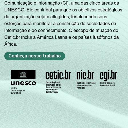
Comunicação e Informação (CI), uma das cinco áreas da
meses. Respostas múltiplas e estimuladas.
UNESCO. Ele contribui para que os objetivos estratégicos
2
Amigo, vizinho ou familiar.
da organização sejam atingidos, fortalecendo seus
3
Telecentro, biblioteca, entidade
esforços para monitorar a construção de sociedades da
comunitária, Correios, etc.
informação e do conhecimento. O escopo de atuação do
4
Internet café, lanhouse ou similar.
Cetic.br inclui a América Latina e os países lusófonos da
Fonte: NIC.br - nov 2011 / jan 2012
África.
Conheça nosso trabalho