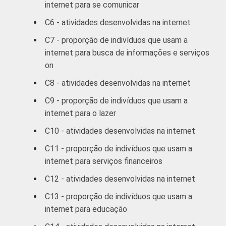
60 +
91
25
internet para se comunicar
C6 - atividades desenvolvidas na internet
RENDA
ATÉ 1 SM
27
7
C7 - proporção de indivíduos que usam a
FAMILIAR
internet para busca de informações e serviços
MAIS DE 1
on
SM ATÉ 2
51
14
SM
C8 - atividades desenvolvidas na internet
C9 - proporção de indivíduos que usam a
MAIS DE 2
internet para o lazer
SM ATÉ 3
58
24
SM
C10 - atividades desenvolvidas na internet
C11 - proporção de indivíduos que usam a
MAIS DE 3
internet para serviços financeiros
SM ATÉ 5
75
36
SM
C12 - atividades desenvolvidas na internet
C13 - proporção de indivíduos que usam a
MAIS DE 5
internet para educação
SM ATÉ 10
83
47
SM