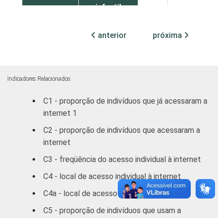
infantil
Fundamental
56
8
anterior
próxima
Médio
65
29
Superior
86
61
Indicadores Relacionados
C1 - proporção de indivíduos que já acessaram a
FAIXA
10 - 15
55
2
internet 1
ETÁRIA
16 - 24
60
26
C2 - proporção de indivíduos que acessaram a
internet
25 - 34
70
45
C3 - freqüência do acesso individual à internet
35 - 44
78
45
C4 - local de acesso individual à internet
C4a - local de acesso individual à internet
45 - 59
84
45
C5 - proporção de indivíduos que usam a