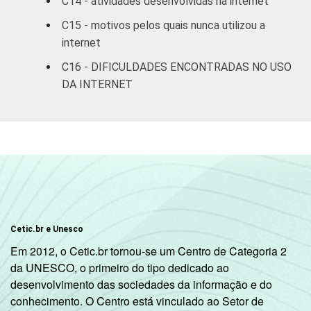
C14 - atividades desenvolvidas na internet
SM
C15 - motivos pelos quais nunca utilizou a
internet
MAIS DE 10
91
8
SM
C16 - DIFICULDADES ENCONTRADAS NO USO
DA INTERNET
CLASSE
A
94
5
SOCIAL
B
80
1
C
58
3
DE
37
4
Cetic.br e Unesco
OCUPAÇÃO
PEA
70
2
Em 2012, o Cetic.br tornou-se um Centro de Categoria 2
da UNESCO, o primeiro do tipo dedicado ao
Não PEA
60
2
desenvolvimento das sociedades da informação e do
conhecimento. O Centro está vinculado ao Setor de
1
Base ponderada: 76.118.112 entrevistados