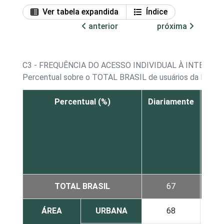
Ver tabela expandida
Índice
anterior
próxima
C3 - FREQUÊNCIA DO ACESSO INDIVIDUAL À INTERNET
Percentual sobre o TOTAL BRASIL de usuários da Intern
Percentual (%)
Diariamente
Pe
men
um
vez 
sem
TOTAL BRASIL
67
2
ÁREA
URBANA
68
2