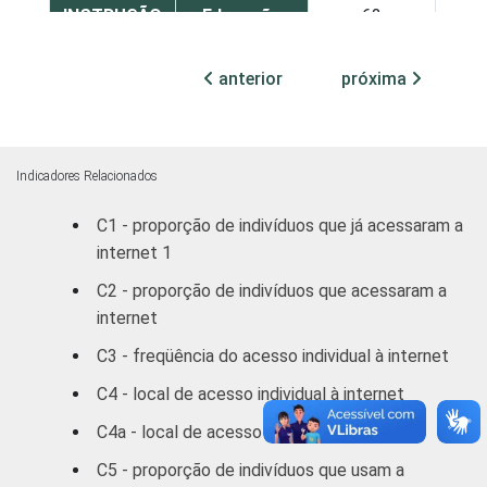
INSTRUÇÃO
Educação
62
2
infantil
anterior
próxima
Fundamental
54
3
Médio
63
2
Indicadores Relacionados
Superior
88
1
C1 - proporção de indivíduos que já acessaram a
internet 1
FAIXA
10 - 15
59
2
ETÁRIA
C2 - proporção de indivíduos que acessaram a
16 - 24
67
2
internet
C3 - freqüência do acesso individual à internet
25 - 34
72
2
C4 - local de acesso individual à internet
35 - 44
69
2
C4a - local de acesso individual à internet
45 - 59
67
2
C5 - proporção de indivíduos que usam a