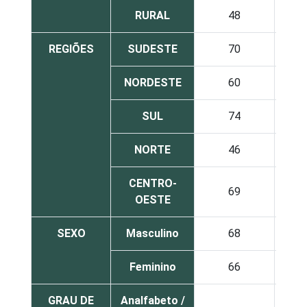
RURAL
48
3
REGIÕES
SUDESTE
70
2
NORDESTE
60
2
SUL
74
1
NORTE
46
4
CENTRO-
69
2
OESTE
SEXO
Masculino
68
2
Feminino
66
2
GRAU DE
Analfabeto /