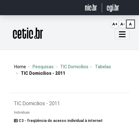
Ir para o conteúdo
A+
A-
A
Página inicial
Home
Pesquisas
TIC Domicílios
Tabelas
TIC Domicílios - 2011
TIC Domicílios - 2011
Indivíduos
C3 - freqüência do acesso individual à internet