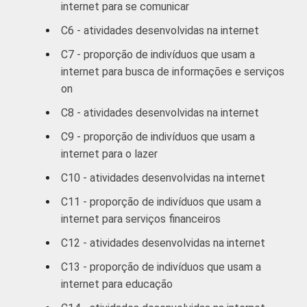
internet para se comunicar
60 +
69
2
C6 - atividades desenvolvidas na internet
C7 - proporção de indivíduos que usam a
RENDA
ATÉ 1 SM
39
3
FAMILIAR
internet para busca de informações e serviços
on
MAIS DE 1
SM ATÉ 2
55
3
C8 - atividades desenvolvidas na internet
SM
C9 - proporção de indivíduos que usam a
internet para o lazer
MAIS DE 2
SM ATÉ 3
57
3
C10 - atividades desenvolvidas na internet
SM
C11 - proporção de indivíduos que usam a
internet para serviços financeiros
MAIS DE 3
SM ATÉ 5
69
2
C12 - atividades desenvolvidas na internet
SM
C13 - proporção de indivíduos que usam a
internet para educação
MAIS DE 5
SM ATÉ 10
81
1