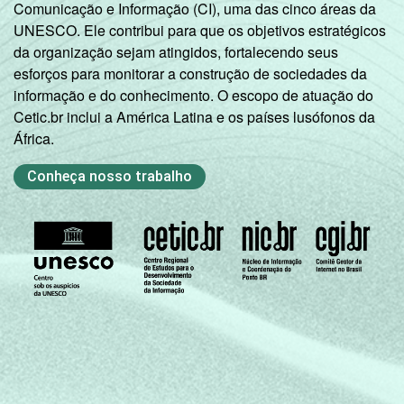
Comunicação e Informação (CI), uma das cinco áreas da
que usaram a Internet nos últimos trás
UNESCO. Ele contribui para que os objetivos estratégicos
meses. Respostas estimuladas.
da organização sejam atingidos, fortalecendo seus
Fonte: NIC.br - nov 2011 / jan 2012
esforços para monitorar a construção de sociedades da
informação e do conhecimento. O escopo de atuação do
Cetic.br inclui a América Latina e os países lusófonos da
África.
Conheça nosso trabalho