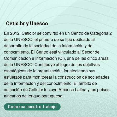
ATIVIDADE
Não PEA
7
1
Base: 80,9 milhões de pessoas que usaram
Cetic.br y Unesco
a Internet há menos de três meses em
relação ao momento da entrevista.
En 2012, Cetic.br se convirtió en un Centro de Categoría 2
Respostas estimuladas. Cada item
de la UNESCO, el primero de su tipo dedicado al
apresentado se refere apenas aos
desarrollo de la sociedad de la información y del
resultados da alternativa "sim". Dados
conocimiento. El Centro está vinculado al Sector de
coletados entre outubro de 2012 e fevereiro
Comunicación e Información (CI), una de las cinco áreas
de 2013.
de la UNESCO. Contribuye al logro de los objetivos
Veja a tabela com as
margens de erros para
estratégicos de la organización, fortaleciendo sus
este indicador.
esfuerzos para monitorear la construcción de sociedades
Fonte: NIC.br - out/2012 a fev/2013
de la información y del conocimiento. El ámbito de
actuación de Cetic.br incluye América Latina y los países
africanos de lengua portuguesa.
Conozca nuestro trabajo