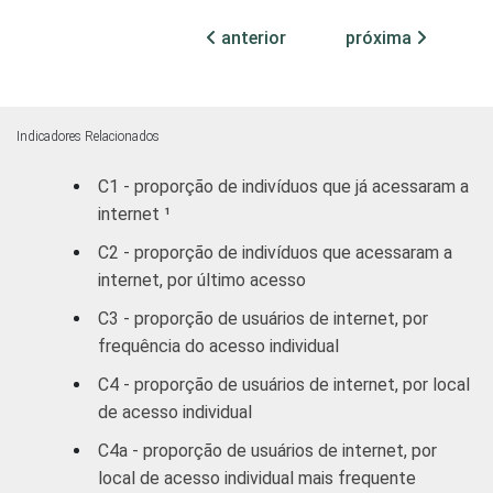
GRAU DE
Analfabeto /
INSTRUÇÃO
Educação
9
anterior
próxima
infantil
Fundamental
8
Indicadores Relacionados
Médio
20
C1 - proporção de indivíduos que já acessaram a
internet ¹
Superior
41
C2 - proporção de indivíduos que acessaram a
FAIXA
De 10 a 15
internet, por último acesso
1
ETÁRIA
anos
C3 - proporção de usuários de internet, por
frequência do acesso individual
De 16 a 24
17
anos
C4 - proporção de usuários de internet, por local
de acesso individual
De 25 a 34
31
C4a - proporção de usuários de internet, por
anos
local de acesso individual mais frequente