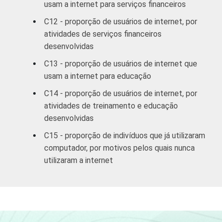
SM até 5 SM
usam a internet para serviços financeiros
C12 - proporção de usuários de internet, por
Mais de 5
atividades de serviços financeiros
SM até 10
36
desenvolvidas
SM
C13 - proporção de usuários de internet que
Mais de 10
usam a internet para educação
54
SM
C14 - proporção de usuários de internet, por
atividades de treinamento e educação
CLASSE
A
53
desenvolvidas
SOCIAL
C15 - proporção de indivíduos que já utilizaram
B
29
computador, por motivos pelos quais nunca
C
14
utilizaram a internet
DE
5
CONDIÇÃO
PEA
29
DE