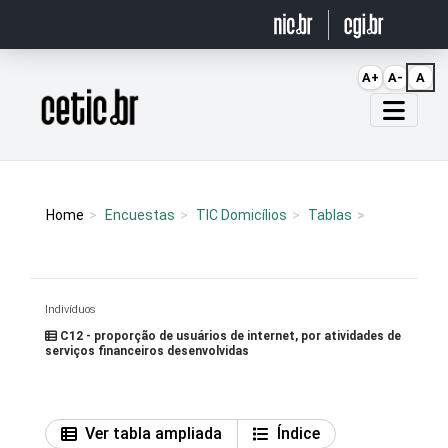
Ir para o conteúdo
A+
A-
A
Página inicial
Home
Encuestas
TIC Domicílios
Tablas
Indivíduos
C12 - proporção de usuários de internet, por atividades de
serviços financeiros desenvolvidas
Ver tabla ampliada
Índice