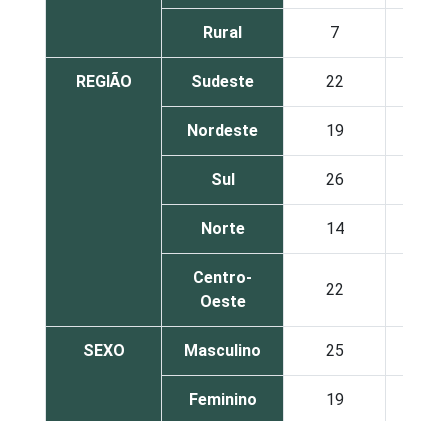
Rural
7
REGIÃO
Sudeste
22
Nordeste
19
Sul
26
Norte
14
Centro-
22
Oeste
SEXO
Masculino
25
Feminino
19