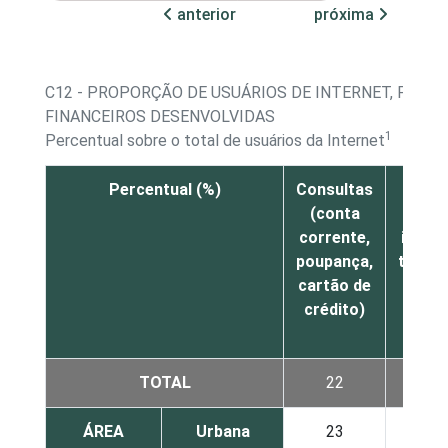
anterior
próxima
C12 - PROPORÇÃO DE USUÁRIOS DE INTERNET, POR A
FINANCEIROS DESENVOLVIDAS
1
Percentual sobre o total de usuários da Internet
Percentual (%)
Consultas
Tran
(conta
(paga
corrente,
inves
poupança,
transf
cartão de
DOC
crédito)
rec
celul
TOTAL
22
ÁREA
Urbana
23