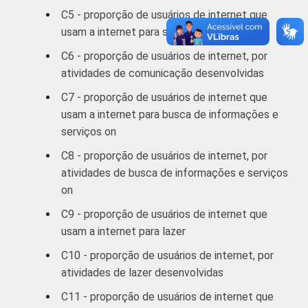
De 35 a 44
C5 - proporção de usuários de internet que
31
anos
usam a internet para se comunicar
C6 - proporção de usuários de internet, por
De 45 a 59
30
atividades de comunicação desenvolvidas
anos
C7 - proporção de usuários de internet que
60 anos ou
usam a internet para busca de informações e
19
mais
serviços on
C8 - proporção de usuários de internet, por
RENDA
Até 1 SM
5
atividades de busca de informações e serviços
FAMILIAR
on
Mais de 1
10
SM até 2 SM
C9 - proporção de usuários de internet que
usam a internet para lazer
Mais de 2
17
C10 - proporção de usuários de internet, por
SM até 3 SM
atividades de lazer desenvolvidas
Mais de 3
C11 - proporção de usuários de internet que
25