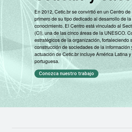
En 2012, Cetic.br se convirtió en un Centro d
Mais de 10
85
primero de su tipo dedicado al desarrollo de la
SM
conocimiento. El Centro está vinculado al Sec
(CI), una de las cinco áreas de la UNESCO. Con
CLASSE
A
84
estratégicos de la organización, fortaleciendo 
SOCIAL
construcción de sociedades de la información 
B
77
actuación de Cetic.br incluye América Latina y
portuguesa.
C
62
Conozca nuestro trabajo
DE
37
CONDIÇÃO
PEA
77
DE
ATIVIDADE
Não PEA
47
1
Base: 80,9 milhões de pessoas que us
Cada item apresentado se refere apenas