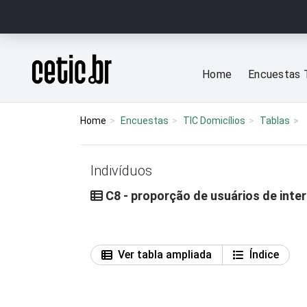
Ir para o conteúdo
Página inicial
Home
Encuestas 
Home
Encuestas
TIC Domicílios
Tablas
Indivíduos
C8 - proporção de usuários de inter
Ver tabla ampliada
Índice