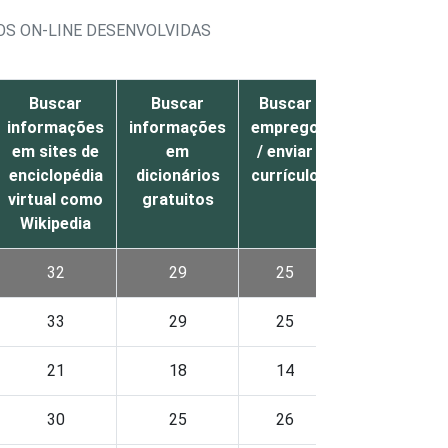
ÇOS ON-LINE DESENVOLVIDAS
Buscar
Buscar
Buscar
Não utilizou
informações
informações
emprego
a Internet
em sites de
em
/ enviar
para buscar
enciclopédia
dicionários
currículo
informações
virtual como
gratuitos
Wikipedia
32
29
25
16
33
29
25
15
21
18
14
27
30
25
26
13