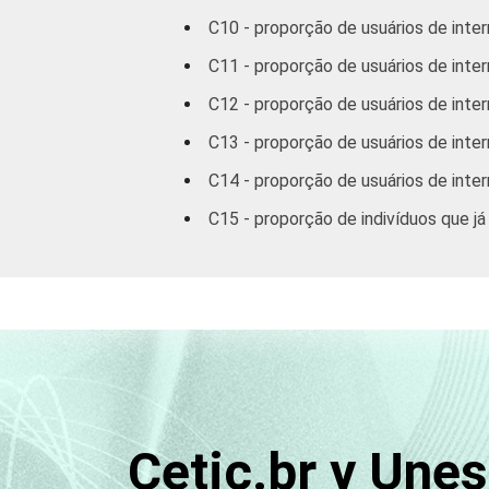
anos
C10 - proporção de usuários de inter
60 anos ou
C11 - proporção de usuários de inter
71
mais
C12 - proporção de usuários de inter
RENDA
Até 1 SM
40
C13 - proporção de usuários de inte
FAMILIAR
C14 - proporção de usuários de inte
Mais de 1
53
SM até 2 SM
C15 - proporção de indivíduos que já
Mais de 2
68
SM até 3 SM
Mais de 3
76
SM até 5 SM
Mais de 5
Cetic.br y Une
SM até 10
84
SM