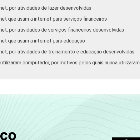
net, por atividades de lazer desenvolvidas
net que usam a internet para serviços financeiros
46
49
39
net, por atividades de serviços financeiros desenvolvidas
37
25
12
rnet que usam a internet para educação
rnet, por atividades de treinamento e educação desenvolvidas
44
32
18
 utilizaram computador, por motivos pelos quais nunca utilizaram
51
41
26
62
50
41
sco
72
56
54