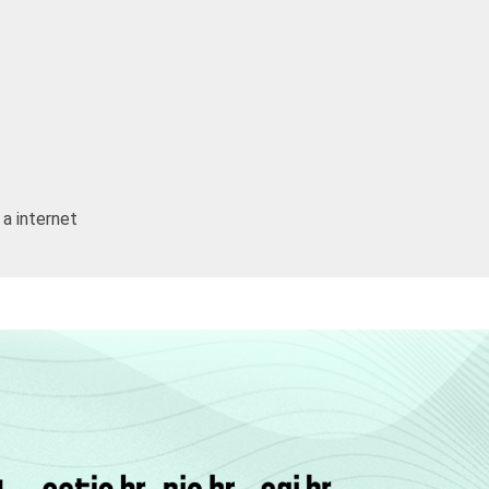
27
19
7
19
23
22
22
34
23
21
20
25
 a internet
28
25
24
15
35
30
30
10
47
39
31
6