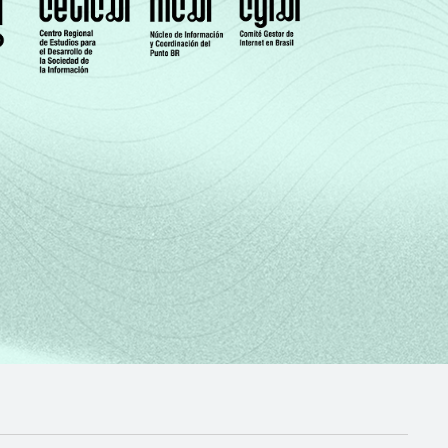
53
45
24
6
54
42
22
4
40
33
27
10
26
24
24
19
15
20
19
36
34
30
28
11
29
26
17
25
o da entrevista. Respostas estimuladas.
tubro de 2012 e fevereiro de 2013.