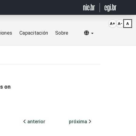
A+
A-
A
Selecionar idioma
ciones
Capacitación
Sobre
os on
anterior
próxima