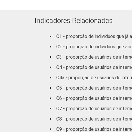
Médio
71
Indicadores Relacionados
Superior
87
C1 - proporção de indivíduos que já 
FAIXA
De 10 a 15
32
ETÁRIA
C2 - proporção de indivíduos que ac
anos
C3 - proporção de usuários de intern
De 16 a 24
65
C4 - proporção de usuários de interne
anos
C4a - proporção de usuários de inter
De 25 a 34
80
C5 - proporção de usuários de inter
anos
C6 - proporção de usuários de inter
De 35 a 44
82
C7 - proporção de usuários de inter
anos
C8 - proporção de usuários de intern
De 45 a 59
C9 - proporção de usuários de intern
80