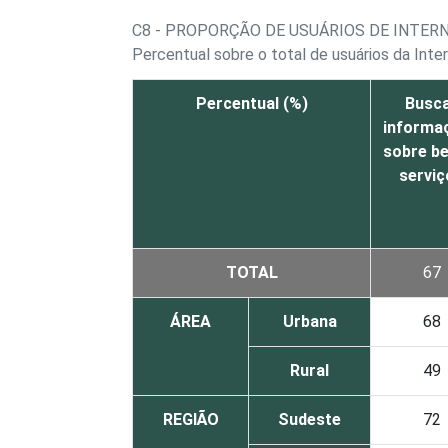
C8 - PROPORÇÃO DE USUÁRIOS DE INTER
Percentual sobre o total de usuários da Inte
Percentual (%)
Busc
informa
sobre be
serviç
TOTAL
67
ÁREA
Urbana
68
Rural
49
REGIÃO
Sudeste
72