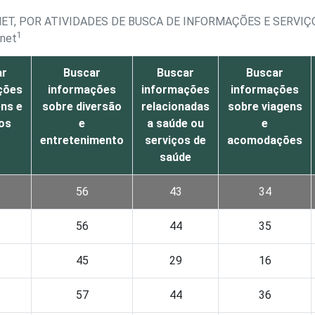
NET, POR ATIVIDADES DE BUSCA DE INFORMAÇÕES E SERVI
1
rnet
ar
Buscar
Buscar
Buscar
ções
informações
informações
informações
ns e
sobre diversão
relacionadas
sobre viagens
os
e
a saúde ou
e
entretenimento
serviços de
acomodações
saúde
56
43
34
56
44
35
45
29
16
57
44
36