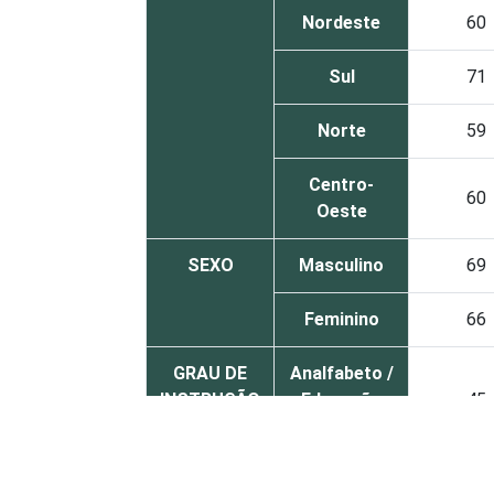
Nordeste
60
Sul
71
Norte
59
Centro-
60
Oeste
SEXO
Masculino
69
Feminino
66
GRAU DE
Analfabeto /
INSTRUÇÃO
Educação
45
infantil
Fundamental
46