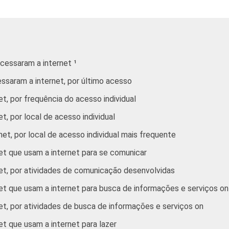
55
45
31
73
65
60
acessaram a internet ¹
46
15
11
essaram a internet, por último acesso
et, por frequência do acesso individual
59
40
32
t, por local de acesso individual
net, por local de acesso individual mais frequente
66
54
43
net que usam a internet para se comunicar
net, por atividades de comunicação desenvolvidas
54
54
42
net que usam a internet para busca de informações e serviços on
et, por atividades de busca de informações e serviços on
et que usam a internet para lazer
47
54
41