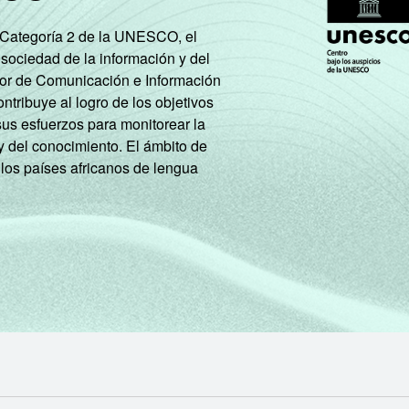
e Categoría 2 de la UNESCO, el
76
62
61
 sociedad de la información y del
tor de Comunicación e Información
tribuye al logro de los objetivos
76
59
64
sus esfuerzos para monitorear la
y del conocimiento. El ámbito de
64
52
46
 los países africanos de lengua
49
37
24
36
24
10
59
50
40
50
30
20
aram a Internet há menos de três meses em relação ao moment
 aos resultados da alternativa "sim". Dados coletados entre ou