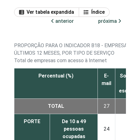
Ver tabela expandida
Índice
anterior
próxima
PROPORÇÃO PARA O INDICADOR B18 - EMPRESAS QU
ÚLTIMOS 12 MESES, POR TIPO DE SERVIÇO
Total de empresas com acesso à Internet
Percentual (%)
E-
Softwar
mail
de
escritór
TOTAL
27
20
PORTE
De 10 a 49
pessoas
24
20
ocupadas