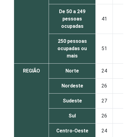
De 50 a 249
pessoas
41
25
ocupadas
250 pessoas
ocupadas ou
51
30
mais
REGIÃO
Norte
24
17
Nordeste
26
21
Sudeste
27
20
Sul
26
22
Centro-Oeste
24
19