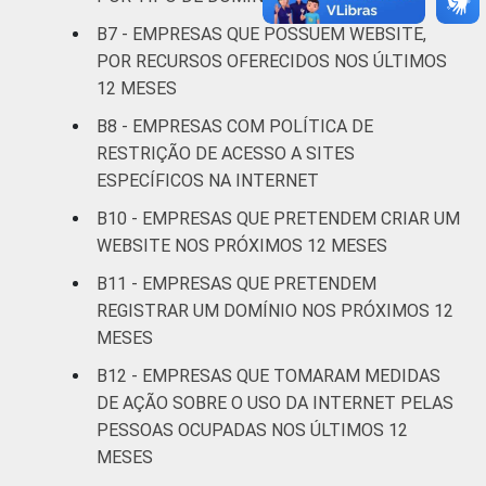
atividades de
serviços
B7 - EMPRESAS QUE POSSUEM WEBSITE,
POR RECURSOS OFERECIDOS NOS ÚLTIMOS
Fonte: CGI.br/NIC.br, Centro Regional de
12 MESES
Estudos para o Desenvolvimento da
B8 - EMPRESAS COM POLÍTICA DE
Sociedade da Informação (Cetic.br),
RESTRIÇÃO DE ACESSO A SITES
Pesquisa sobre o uso das tecnologias de
ESPECÍFICOS NA INTERNET
informação e comunicação nas empresas
brasileiras - TIC Empresas 2017.
B10 - EMPRESAS QUE PRETENDEM CRIAR UM
Atualizado em 04 de junho de 2019. Para
WEBSITE NOS PRÓXIMOS 12 MESES
mais detalhes, veja a Nota:
B11 - EMPRESAS QUE PRETENDEM
https://cetic.br/noticia/correcao-das-
REGISTRAR UM DOMÍNIO NOS PRÓXIMOS 12
tabelas-de-resultados-da-pesquisa-tic-
MESES
empresas-2017
B12 - EMPRESAS QUE TOMARAM MEDIDAS
DE AÇÃO SOBRE O USO DA INTERNET PELAS
PESSOAS OCUPADAS NOS ÚLTIMOS 12
MESES