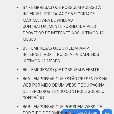
Informação e
B4 - EMPRESAS QUE POSSUEM ACESSO À
52
37
comunicação
INTERNET, POR FAIXA DE VELOCIDADE
MÁXIMA PARA DOWNLOAD
Atividades
CONTRATUALMENTE FORNECIDA PELO
imobiliárias
PROVEDOR DE INTERNET NOS ÚLTIMOS 12
atividades
MESES
profissionais,
científicas e
B5 - EMPRESAS QUE UTILIZARAM A
37
23
técnicas,
INTERNET, POR TIPO DE ATIVIDADE NOS
atividades
ÚLTIMOS 12 MESES
administrativas
B6 - EMPRESAS QUE POSSUEM WEBSITE
e serviços
complementares
B6A - EMPRESAS QUE ESTÃO PRESENTES NA
WEB POR MEIO DE UM WEBSITE OU PÁGINA
Artes, cultura,
DE TERCEIROS TENDO CONTROLE SOBRE O
esporte e
CONTEÚDO
recreação,
29
23
B6B - EMPRESAS QUE POSSUEM WEBSITE,
outras
POR TIPO DE DOMÍNIO