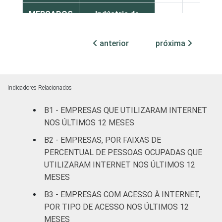
MERCADOS
Indústria de
24
19
DE
transformação
ATUAÇÃO -
anterior
próxima
CNAE 2.0
Construção
28
20
Comércio,
reparação de
Indicadores Relacionados
veículos
25
20
B1 - EMPRESAS QUE UTILIZARAM INTERNET
automotores e
motocicletas
NOS ÚLTIMOS 12 MESES
B2 - EMPRESAS, POR FAIXAS DE
Transporte,
PERCENTUAL DE PESSOAS OCUPADAS QUE
armazenagem e
29
20
UTILIZARAM INTERNET NOS ÚLTIMOS 12
correio
MESES
B3 - EMPRESAS COM ACESSO À INTERNET,
Alojamento e
18
17
alimentação
POR TIPO DE ACESSO NOS ÚLTIMOS 12
MESES