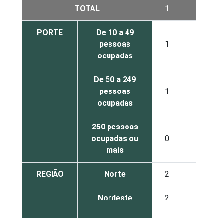
TOTAL
1
4
PORTE
De 10 a 49
pessoas
1
5
ocupadas
De 50 a 249
pessoas
1
2
ocupadas
250 pessoas
ocupadas ou
0
1
mais
REGIÃO
Norte
2
7
Nordeste
2
6