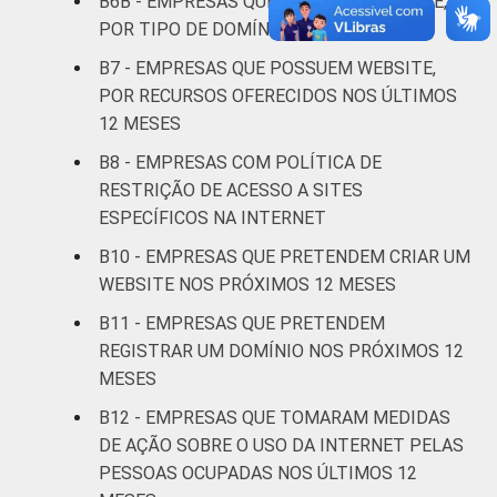
B6B - EMPRESAS QUE POSSUEM WEBSITE,
POR TIPO DE DOMÍNIO
Artes, cultura,
esporte e
B7 - EMPRESAS QUE POSSUEM WEBSITE,
recreação,
POR RECURSOS OFERECIDOS NOS ÚLTIMOS
1
3
outras
12 MESES
atividades de
B8 - EMPRESAS COM POLÍTICA DE
serviços
RESTRIÇÃO DE ACESSO A SITES
ESPECÍFICOS NA INTERNET
Fonte: CGI.br/NIC.br, Centro Regional de
Estudos para o Desenvolvimento da
B10 - EMPRESAS QUE PRETENDEM CRIAR UM
Sociedade da Informação (Cetic.br),
WEBSITE NOS PRÓXIMOS 12 MESES
Pesquisa sobre o uso das tecnologias de
B11 - EMPRESAS QUE PRETENDEM
informação e comunicação nas empresas
REGISTRAR UM DOMÍNIO NOS PRÓXIMOS 12
brasileiras - TIC Empresas 2017.
MESES
Atualizado em 04 de junho de 2019. Para
mais detalhes, veja a Nota:
B12 - EMPRESAS QUE TOMARAM MEDIDAS
https://cetic.br/noticia/correcao-das-
DE AÇÃO SOBRE O USO DA INTERNET PELAS
tabelas-de-resultados-da-pesquisa-tic-
PESSOAS OCUPADAS NOS ÚLTIMOS 12
empresas-2017