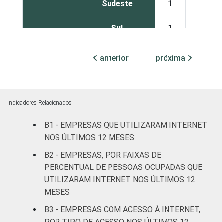
Sudeste
1
4
Sul
1
4
Centro-Oeste
1
4
anterior
próxima
MERCADOS
Indústria de
2
5
DE
transformação
ATUAÇÃO -
Indicadores Relacionados
CNAE 2.0
Construção
1
3
B1 - EMPRESAS QUE UTILIZARAM INTERNET
Comércio,
NOS ÚLTIMOS 12 MESES
reparação de
B2 - EMPRESAS, POR FAIXAS DE
veículos
1
6
PERCENTUAL DE PESSOAS OCUPADAS QUE
automotores e
UTILIZARAM INTERNET NOS ÚLTIMOS 12
motocicletas
MESES
Transporte,
B3 - EMPRESAS COM ACESSO À INTERNET,
armazenagem e
2
4
POR TIPO DE ACESSO NOS ÚLTIMOS 12