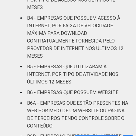
correio
MESES
B4 - EMPRESAS QUE POSSUEM ACESSO À
Alojamento e
1
5
INTERNET, POR FAIXA DE VELOCIDADE
alimentação
MÁXIMA PARA DOWNLOAD
CONTRATUALMENTE FORNECIDA PELO
Informação e
0
0
PROVEDOR DE INTERNET NOS ÚLTIMOS 12
comunicação
MESES
Atividades
B5 - EMPRESAS QUE UTILIZARAM A
imobiliárias
INTERNET, POR TIPO DE ATIVIDADE NOS
atividades
ÚLTIMOS 12 MESES
profissionais,
B6 - EMPRESAS QUE POSSUEM WEBSITE
científicas e
0
1
técnicas,
B6A - EMPRESAS QUE ESTÃO PRESENTES NA
atividades
WEB POR MEIO DE UM WEBSITE OU PÁGINA
administrativas
DE TERCEIROS TENDO CONTROLE SOBRE O
e serviços
CONTEÚDO
complementares