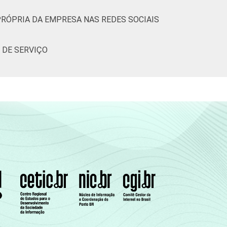
PRÓPRIA DA EMPRESA NAS REDES SOCIAIS
59
67
56
 DE SERVIÇO
(Cetic.br), Pesquisa sobre o uso das
-das-tabelas-de-resultados-da-pesquisa-tic-