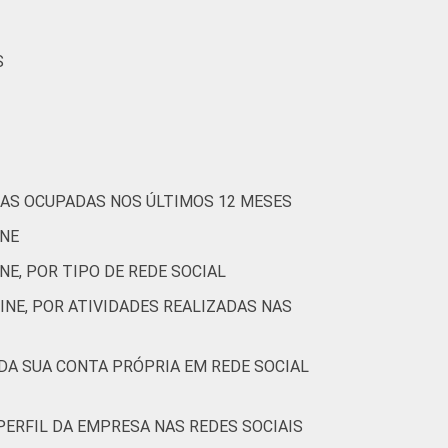
S
51
61
37
T
74
76
70
OAS OCUPADAS NOS ÚLTIMOS 12 MESES
INE
E, POR TIPO DE REDE SOCIAL
INE, POR ATIVIDADES REALIZADAS NAS
71
75
56
DA SUA CONTA PRÓPRIA EM REDE SOCIAL
ERFIL DA EMPRESA NAS REDES SOCIAIS