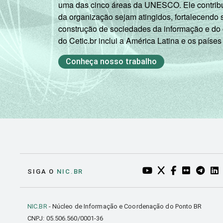
uma das cinco áreas da UNESCO. Ele contribui
da organização sejam atingidos, fortalecendo 
construção de sociedades da informação e do
do Cetic.br inclui a América Latina e os países
Conheça nosso trabalho
YOUTUBE DO NIC.BR
TWITTER DO NIC
FACEBOOK DO
FLICKR DO
TELEGR
LI
SIGA O
NIC.BR
NIC.BR
- Núcleo de Informação e Coordenação do Ponto BR
CNPJ: 05.506.560/0001-36