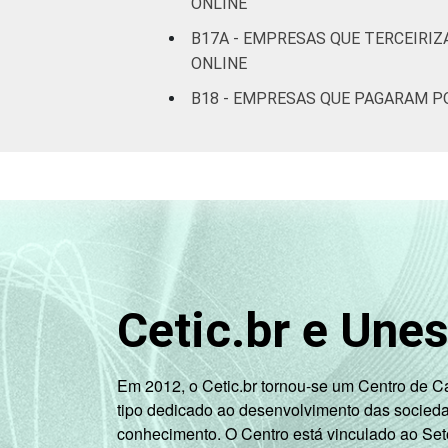
ONLINE
Artes, cultura,
B17A - EMPRESAS QUE TERCEIRI
esporte e
ONLINE
recreação,
outras
B18 - EMPRESAS QUE PAGARAM P
atividades de
serviços
Fonte: CGI.br/NIC.br, Centro Regional 
tecnologias de informação e comunicaç
Atualizado em 04 de junho de 2019. Par
empresas-2017
Cetic.br e Une
Em 2012, o Cetic.br tornou-se um Centro de 
tipo dedicado ao desenvolvimento das socied
conhecimento. O Centro está vinculado ao Set