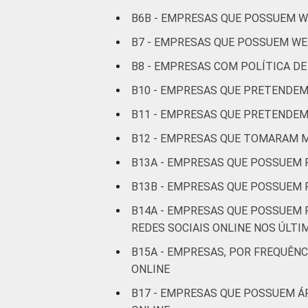
correio
B6B - EMPRESAS QUE POSSUEM W
Alojamento e
B7 - EMPRESAS QUE POSSUEM WE
alimentação
B8 - EMPRESAS COM POLÍTICA DE
Informação e
B10 - EMPRESAS QUE PRETENDEM
comunicação
B11 - EMPRESAS QUE PRETENDEM
Atividades
B12 - EMPRESAS QUE TOMARAM M
imobiliárias
B13A - EMPRESAS QUE POSSUEM 
atividades
B13B - EMPRESAS QUE POSSUEM P
profissionais,
científicas e
B14A - EMPRESAS QUE POSSUEM P
técnicas,
REDES SOCIAIS ONLINE NOS ÚLTI
atividades
B15A - EMPRESAS, POR FREQUÊN
administrativas
ONLINE
e serviços
complementares
B17 - EMPRESAS QUE POSSUEM Á