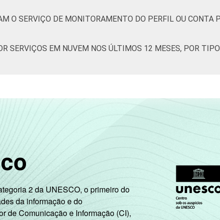
ZAM O SERVIÇO DE MONITORAMENTO DO PERFIL OU CONTA 
85
41
73
94
OR SERVIÇOS EM NUVEM NOS ÚLTIMOS 12 MESES, POR TIPO
de Estudos para o Desenvolvimento da Sociedade da Informação 
ão nas empresas brasileiras - TIC Empresas 2017.
a mais detalhes, veja a Nota:
https://cetic.br/noticia/correcao
sco
Categoria 2 da UNESCO, o primeiro do
ades da informação e do
or de Comunicação e Informação (CI),