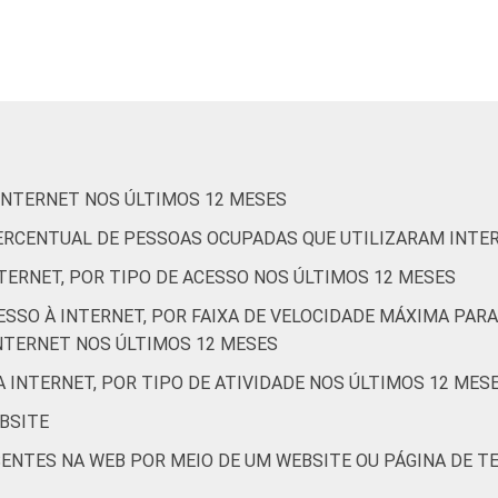
87
38
74
94
86
38
72
94
92
42
74
94
 INTERNET NOS ÚLTIMOS 12 MESES
90
44
80
95
 PERCENTUAL DE PESSOAS OCUPADAS QUE UTILIZARAM INTE
TERNET, POR TIPO DE ACESSO NOS ÚLTIMOS 12 MESES
ESSO À INTERNET, POR FAIXA DE VELOCIDADE MÁXIMA P
86
37
74
93
NTERNET NOS ÚLTIMOS 12 MESES
A INTERNET, POR TIPO DE ATIVIDADE NOS ÚLTIMOS 12 MES
BSITE
SENTES NA WEB POR MEIO DE UM WEBSITE OU PÁGINA DE 
88
44
69
93