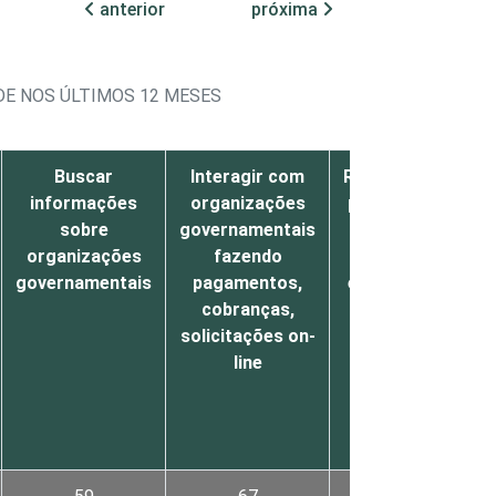
anterior
próxima
DE NOS ÚLTIMOS 12 MESES
Buscar
Interagir com
Recrutar
Trein
informações
organizações
pessoal
sobre
governamentais
interno
funci
organizações
fazendo
ou
governamentais
pagamentos,
externo
cobranças,
solicitações on-
line