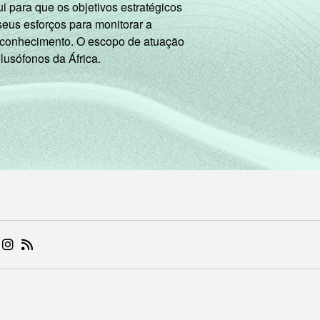
 para que os objetivos estratégicos
seus esforços para monitorar a
 conhecimento. O escopo de atuação
 lusófonos da África.
 (ABRE EM NOVA ABA)
.BR (ABRE EM NOVA ABA)
 NIC.BR (ABRE EM NOVA ABA)
 NIC.BR (ABRE EM NOVA ABA)
AM DO NIC.BR (ABRE EM NOVA ABA)
NKEDIN DO NIC.BR (ABRE EM NOVA ABA)
INSTAGRAM DO NIC.BR (ABRE EM NOVA ABA)
RSS DO NIC.BR (ABRE EM NOVA ABA)