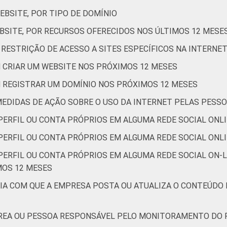
EBSITE, POR TIPO DE DOMÍNIO
BSITE, POR RECURSOS OFERECIDOS NOS ÚLTIMOS 12 MESE
77
31
73
89
 RESTRIÇÃO DE ACESSO A SITES ESPECÍFICOS NA INTERNE
 CRIAR UM WEBSITE NOS PRÓXIMOS 12 MESES
94
49
76
96
 REGISTRAR UM DOMÍNIO NOS PRÓXIMOS 12 MESES
EDIDAS DE AÇÃO SOBRE O USO DA INTERNET PELAS PESS
PERFIL OU CONTA PRÓPRIOS EM ALGUMA REDE SOCIAL ONL
ERFIL OU CONTA PRÓPRIOS EM ALGUMA REDE SOCIAL ONLIN
ERFIL OU CONTA PRÓPRIOS EM ALGUMA REDE SOCIAL ON-L
91
42
67
91
MOS 12 MESES
CIA COM QUE A EMPRESA POSTA OU ATUALIZA O CONTEÚDO 
REA OU PESSOA RESPONSÁVEL PELO MONITORAMENTO DO P