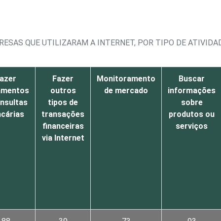
ESAS QUE UTILIZARAM A INTERNET, POR TIPO DE ATIVIDA
azer
Fazer
Monitoramento
Buscar
amentos
outros
de mercado
informações
nsultas
tipos de
sobre
cárias
transações
produtos ou
financeiras
serviços
via Internet