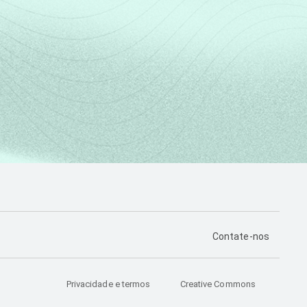
PÁGINA DE CONTA
Contate-nos
Privacidade e termos
Creative Commons