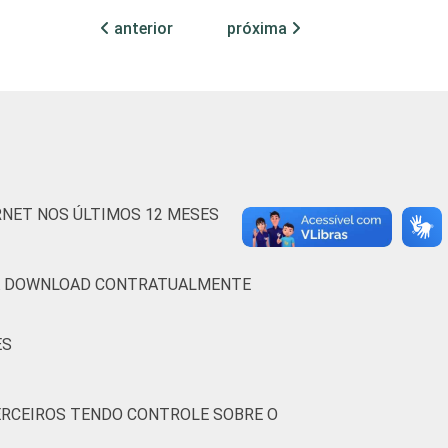
anterior
próxima
54
65
42
59
68
45
60
68
42
63
72
44
RNET NOS ÚLTIMOS 12 MESES
ARA DOWNLOAD CONTRATUALMENTE
56
62
37
ES
TERCEIROS TENDO CONTROLE SOBRE O
59
72
40