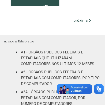
Não
100
-
-
declarado
próxima
Fonte: CGI.br/NIC.br, Centro Regional de
Estudos para o Desenvolvimento da
Sociedade da Informação (Cetic.br),
Pesquisa sobre o uso das tecnologias de
Indicadores Relacionados
informação e comunicação no setor público
A1 - ÓRGÃOS PÚBLICOS FEDERAIS E
brasileiro - TIC Governo Eletrônico 2017
ESTADUAIS QUE UTILIZARAM
COMPUTADORES NOS ÚLTIMOS 12 MESES
A2 - ÓRGÃOS PÚBLICOS FEDERAIS E
ESTADUAIS COM COMPUTADORES, POR TIPO
DE COMPUTADOR
A2A - ÓRGÃOS PÚBLICOS FEDERAIS E
ESTADUAIS COM COMPUTADOR, POR
NÚMERO DE COMPUTADORES