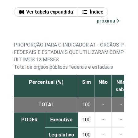
Ver tabela expandida
Índice
próxima
PROPORÇÃO PARA O INDICADOR A1 - ÓRGÃOS PÚBLI
FEDERAIS E ESTADUAIS QUE UTILIZARAM COMPUTAD
ÚLTIMOS 12 MESES
Total de órgãos públicos federais e estaduais
Percentual (%)
Sim
Não
Não
sabe
r
TOTAL
100
-
-
PODER
Executivo
100
-
-
Legislativo
100
-
-