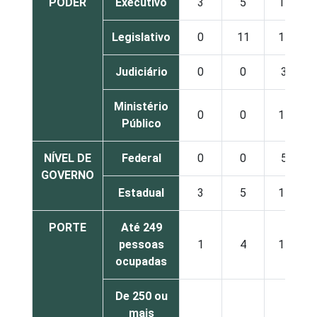
PODER
Executivo
3
5
15
Legislativo
0
11
14
Judiciário
0
0
3
Ministério
0
0
14
Público
NÍVEL DE
Federal
0
0
5
GOVERNO
Estadual
3
5
15
PORTE
Até 249
pessoas
1
4
11
ocupadas
De 250 ou
mais