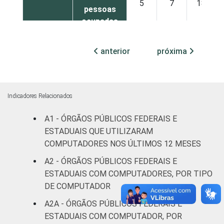
5
7
18
pessoas
ocupadas
Não
anterior
próxima
4
0
7
declarado
Fonte: CGI.br/NIC.br, Centro Regional de
Estudos para o Desenvolvimento da
Indicadores Relacionados
Sociedade da Informação (Cetic.br),
A1 - ÓRGÃOS PÚBLICOS FEDERAIS E
Pesquisa sobre o uso das tecnologias de
ESTADUAIS QUE UTILIZARAM
informação e comunicação no setor público
brasileiro - TIC Governo Eletrônico 2017
COMPUTADORES NOS ÚLTIMOS 12 MESES
A2 - ÓRGÃOS PÚBLICOS FEDERAIS E
ESTADUAIS COM COMPUTADORES, POR TIPO
DE COMPUTADOR
A2A - ÓRGÃOS PÚBLICOS FEDERAIS E
ESTADUAIS COM COMPUTADOR, POR