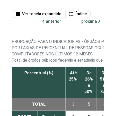
Ver tabela expandida
Índice
anterior
próxima
PROPORÇÃO PARA O INDICADOR A3 - ÓRGÃOS PÚBLICO
POR FAIXAS DE PERCENTUAL DE PESSOAS OCUPADAS
COMPUTADORES NOS ÚLTIMOS 12 MESES
Total de órgãos públicos federais e estaduais que utili
Percentual (%)
Até
De
De
25%
26%
51%
a
a
50%
75%
TOTAL
3
5
14