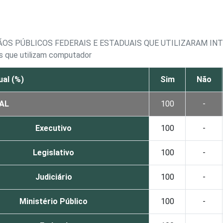
ÃOS PÚBLICOS FEDERAIS E ESTADUAIS QUE UTILIZARAM IN
is que utilizam computador
al (%)
Sim
Não
AL
100
-
Executivo
100
-
Legislativo
100
-
Judiciário
100
-
Ministério Público
100
-