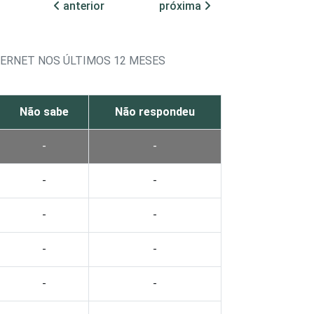
anterior
próxima
TERNET NOS ÚLTIMOS 12 MESES
Não sabe
Não respondeu
-
-
-
-
-
-
-
-
-
-