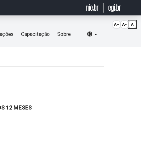
A+
A-
A
Selecionar idioma
cações
Capacitação
Sobre
OS 12 MESES