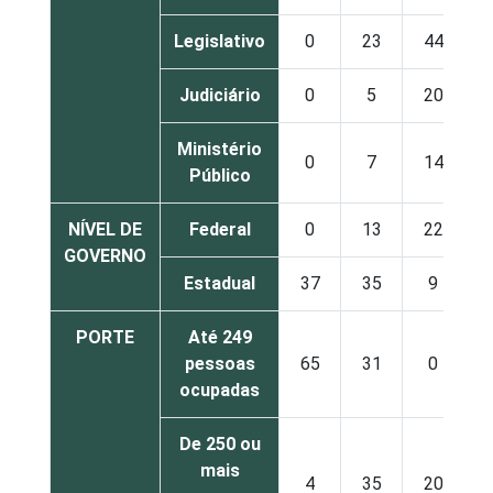
Legislativo
0
23
44
1
Judiciário
0
5
20
1
Ministério
0
7
14
1
Público
NÍVEL DE
Federal
0
13
22
1
GOVERNO
Estadual
37
35
9
PORTE
Até 249
pessoas
65
31
0
ocupadas
De 250 ou
mais
4
35
20
1