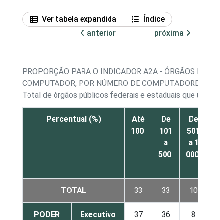
Ver tabela expandida
Índice
anterior
próxima
PROPORÇÃO PARA O INDICADOR A2A - ÓRGÃOS PÚBLI
COMPUTADOR, POR NÚMERO DE COMPUTADORES
Total de órgãos públicos federais e estaduais que utili
Percentual (%)
Até
De
De
D
100
101
501
a
a 1
0
500
000
a
4
TOTAL
33
33
10
PODER
Executivo
37
36
8