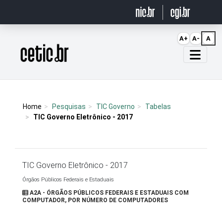
Ir para o conteúdo
A+
A-
A
Página inicial
Home
Pesquisas
TIC Governo
Tabelas
TIC Governo Eletrônico - 2017
TIC Governo Eletrônico - 2017
Órgãos Públicos Federais e Estaduais
A2A - ÓRGÃOS PÚBLICOS FEDERAIS E ESTADUAIS COM
COMPUTADOR, POR NÚMERO DE COMPUTADORES