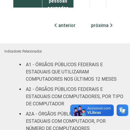
pessoas
ocupadas
Não
anterior
próxima
21
30
8
declarado
Fonte: CGI.br/NIC.br, Centro Regional de
Estudos para o Desenvolvimento da
Indicadores Relacionados
Sociedade da Informação (Cetic.br),
A1 - ÓRGÃOS PÚBLICOS FEDERAIS E
Pesquisa sobre o uso das tecnologias de
ESTADUAIS QUE UTILIZARAM
informação e comunicação no setor público
brasileiro - TIC Governo Eletrônico 2017
COMPUTADORES NOS ÚLTIMOS 12 MESES
A2 - ÓRGÃOS PÚBLICOS FEDERAIS E
ESTADUAIS COM COMPUTADORES, POR TIPO
DE COMPUTADOR
A2A - ÓRGÃOS PÚBLICOS FEDERAIS E
ESTADUAIS COM COMPUTADOR, POR
NÚMERO DE COMPUTADORES