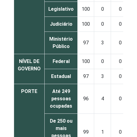
Legislativo
100
0
0
Judiciário
100
0
0
Ministério
97
3
0
Público
NÍVEL DE
Federal
100
0
0
GOVERNO
Estadual
97
3
0
PORTE
Até 249
pessoas
96
4
0
ocupadas
De 250 ou
mais
99
1
0
pessoas