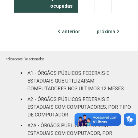
ocupadas
Não
98
2
0
declarado
anterior
próxima
Fonte: CGI.br/NIC.br, Centro Regional de
Estudos para o Desenvolvimento da
Sociedade da Informação (Cetic.br),
Indicadores Relacionados
Pesquisa sobre o uso das tecnologias de
A1 - ÓRGÃOS PÚBLICOS FEDERAIS E
informação e comunicação no setor público
ESTADUAIS QUE UTILIZARAM
brasileiro - TIC Governo Eletrônico 2017
COMPUTADORES NOS ÚLTIMOS 12 MESES
A2 - ÓRGÃOS PÚBLICOS FEDERAIS E
ESTADUAIS COM COMPUTADORES, POR TIPO
DE COMPUTADOR
A2A - ÓRGÃOS PÚBLICOS FEDERAIS E
ESTADUAIS COM COMPUTADOR, POR