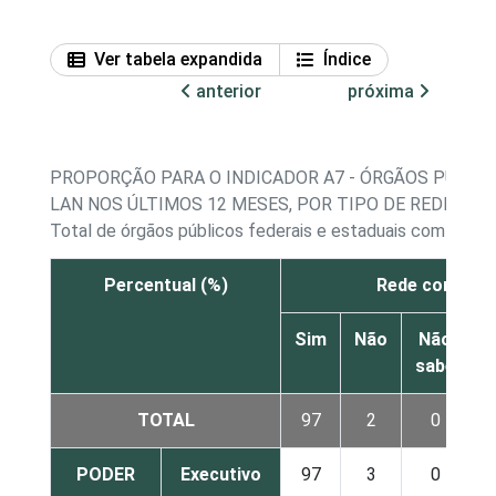
Ver tabela expandida
Índice
anterior
próxima
PROPORÇÃO PARA O INDICADOR A7 - ÓRGÃOS PÚBLIC
LAN NOS ÚLTIMOS 12 MESES, POR TIPO DE REDE
Total de órgãos públicos federais e estaduais com acess
Percentual (%)
Rede com fio
Sim
Não
Não
sabe
r
TOTAL
97
2
0
PODER
Executivo
97
3
0