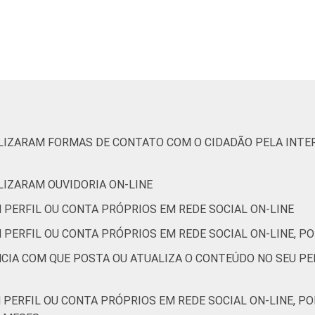
2
1
0
81
16
3
-
ILIZARAM FORMAS DE CONTATO COM O CIDADÃO PELA INTER
8
0
0
90
10
0
-
ILIZARAM OUVIDORIA ON-LINE
de Estudos para o Desenvolvimento da Sociedade da Informação 
 PERFIL OU CONTA PRÓPRIOS EM REDE SOCIAL ON-LINE
o no setor público brasileiro - TIC Governo Eletrônico 2017
 PERFIL OU CONTA PRÓPRIOS EM REDE SOCIAL ON-LINE, PO
NCIA COM QUE POSTA OU ATUALIZA O CONTEÚDO NO SEU PE
 PERFIL OU CONTA PRÓPRIOS EM REDE SOCIAL ON-LINE, P