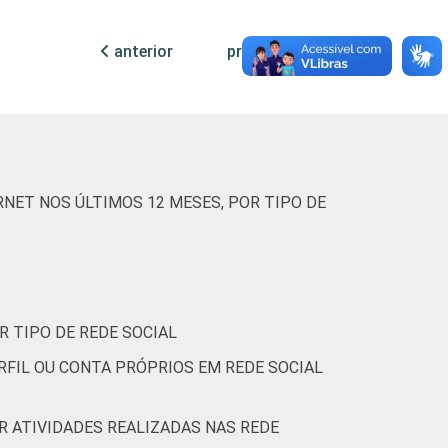
anterior
próxima
8
89
3
-
56
40
4
NET NOS ÚLTIMOS 12 MESES, POR TIPO DE
23
78
0
-
83
18
0
(Cetic.br), Pesquisa sobre o uso das
R TIPO DE REDE SOCIAL
RFIL OU CONTA PRÓPRIOS EM REDE SOCIAL
OR ATIVIDADES REALIZADAS NAS REDE