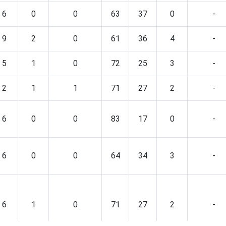
6
0
0
63
37
0
-
9
2
0
61
36
4
-
5
1
0
72
25
3
-
2
1
1
71
27
2
-
6
0
0
83
17
0
-
6
0
0
64
34
3
-
6
1
0
71
27
2
-