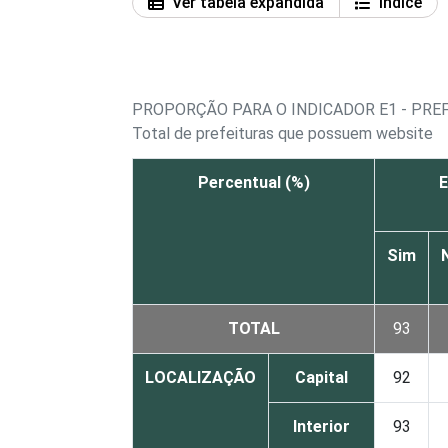
Ver tabela expandida
Índice
PROPORÇÃO PARA O INDICADOR E1 - PRE
Total de prefeituras que possuem website
Percentual (%)
E
Sim
TOTAL
93
LOCALIZAÇÃO
Capital
92
Interior
93