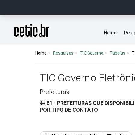
Ir para o conteúdo
Página inicial
Home
Pesq
Home
Pesquisas
TIC Governo
Tabelas
T
TIC Governo Eletrôni
Prefeituras
E1 - PREFEITURAS QUE DISPONIBI
POR TIPO DE CONTATO