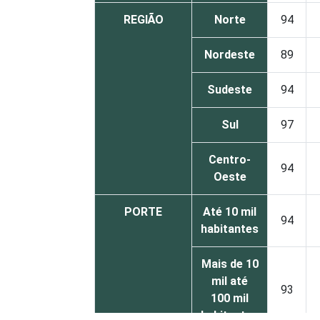
REGIÃO
Norte
94
Nordeste
89
Sudeste
94
Sul
97
Centro-
94
Oeste
PORTE
Até 10 mil
94
habitantes
Mais de 10
mil até
93
100 mil
habitantes