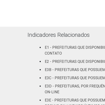
Mais de
100 mil
até 500
97
mil
habitantes
Indicadores Relacionados
Mais de
E1 - PREFEITURAS QUE DISPONIB
500 mil
93
CONTATO
habitantes
E2 - PREFEITURAS QUE DISPONIB
Fonte: CGI.br/NIC.br, Centro Regional 
E3B - PREFEITURAS QUE POSSUEM
tecnologias de informação e comunicaçã
E3C - PREFEITURAS QUE POSSUEM
E3D - PREFEITURAS, POR FREQUÊ
ON-LINE
E3E - PREFEITURAS QUE POSSUEM