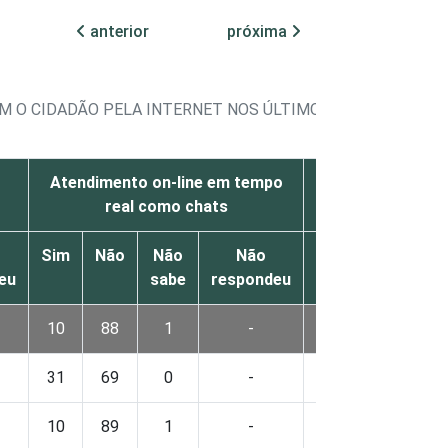
anterior
próxima
M O CIDADÃO PELA INTERNET NOS ÚLTIMOS 12 MESES, PO
Atendimento on-line em tempo
Denúncia
real como chats
Sim
Não
Não
Não
Sim
Não
Nã
eu
sabe
respondeu
sa
10
88
1
-
40
57
3
31
69
0
-
77
23
0
10
89
1
-
40
57
3