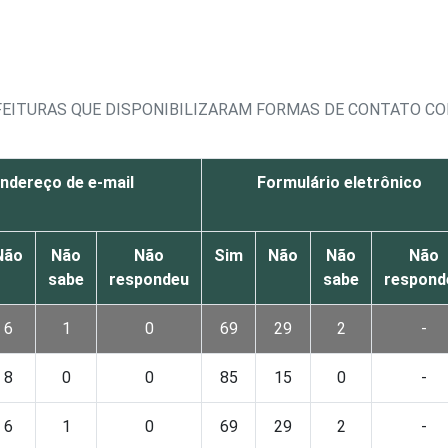
FEITURAS QUE DISPONIBILIZARAM FORMAS DE CONTATO CO
ndereço de e-mail
Formulário eletrônico
Não
Não
Não
Sim
Não
Não
Não
sabe
respondeu
sabe
respond
6
1
0
69
29
2
-
8
0
0
85
15
0
-
6
1
0
69
29
2
-