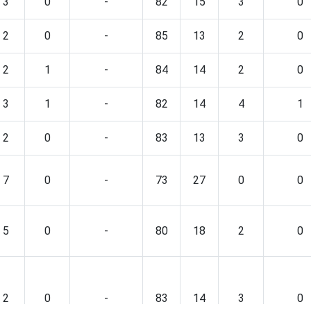
3
0
-
82
15
3
0
2
0
-
85
13
2
0
2
1
-
84
14
2
0
3
1
-
82
14
4
1
2
0
-
83
13
3
0
7
0
-
73
27
0
0
5
0
-
80
18
2
0
2
0
-
83
14
3
0