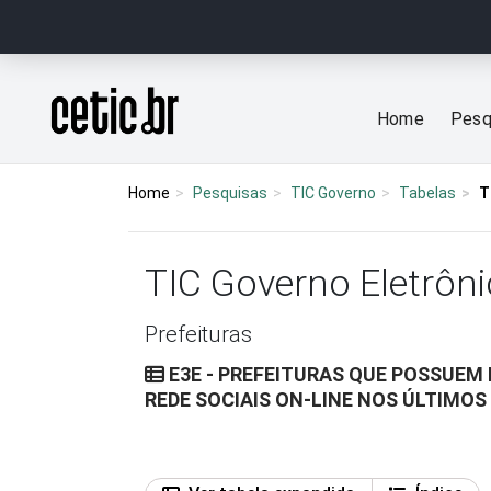
Ir para o conteúdo
Página inicial
Home
Pesq
Home
Pesquisas
TIC Governo
Tabelas
T
TIC Governo Eletrôni
Prefeituras
E3E - PREFEITURAS QUE POSSUEM 
REDE SOCIAIS ON-LINE NOS ÚLTIMOS