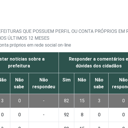
EFEITURAS QUE POSSUEM PERFIL OU CONTA PRÓPRIOS EM R
NOS ÚLTIMOS 12 MESES
onta próprios em rede social on-line
tar notícias sobre a
Responder a comentários 
prefeitura
dúvidas dos cidadãos
Não
Não
Não
Sim
Não
Não
Não
sabe
respondeu
sabe
respon
3
0
-
82
15
3
0
0
0
-
92
8
0
0