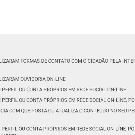
1
2
-
91
6
3
0
ILIZARAM FORMAS DE CONTATO COM O CIDADÃO PELA INTER
0
0
-
82
13
5
0
ILIZARAM OUVIDORIA ON-LINE
 PERFIL OU CONTA PRÓPRIOS EM REDE SOCIAL ON-LINE
de Estudos para o Desenvolvimento da Sociedade da Informação 
 PERFIL OU CONTA PRÓPRIOS EM REDE SOCIAL ON-LINE, PO
o no setor público brasileiro - TIC Governo Eletrônico 2017
NCIA COM QUE POSTA OU ATUALIZA O CONTEÚDO NO SEU PE
 PERFIL OU CONTA PRÓPRIOS EM REDE SOCIAL ON-LINE, P