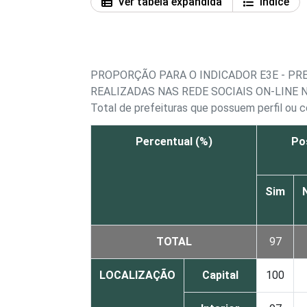
Ver tabela expandida
Índice
PROPORÇÃO PARA O INDICADOR E3E - PR
REALIZADAS NAS REDE SOCIAIS ON-LINE 
Total de prefeituras que possuem perfil ou c
Percentual (%)
Pos
Sim
TOTAL
97
LOCALIZAÇÃO
Capital
100