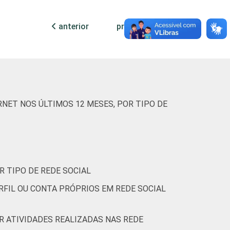
anterior
próxima
94
3
3
0
NET NOS ÚLTIMOS 12 MESES, POR TIPO DE
97
3
0
0
(Cetic.br), Pesquisa sobre o uso das
R TIPO DE REDE SOCIAL
RFIL OU CONTA PRÓPRIOS EM REDE SOCIAL
OR ATIVIDADES REALIZADAS NAS REDE