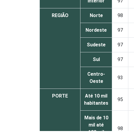
Interior
97
REGIÃO
Norte
98
Nordeste
97
Sudeste
97
Sul
97
Centro-
93
Oeste
PORTE
Até 10 mil
95
habitantes
Mais de 10
mil até
98
100 mil