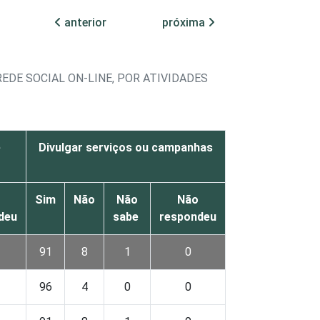
anterior
próxima
EDE SOCIAL ON-LINE, POR ATIVIDADES
e
Divulgar serviços ou campanhas
Sim
Não
Não
Não
deu
sabe
respondeu
91
8
1
0
96
4
0
0