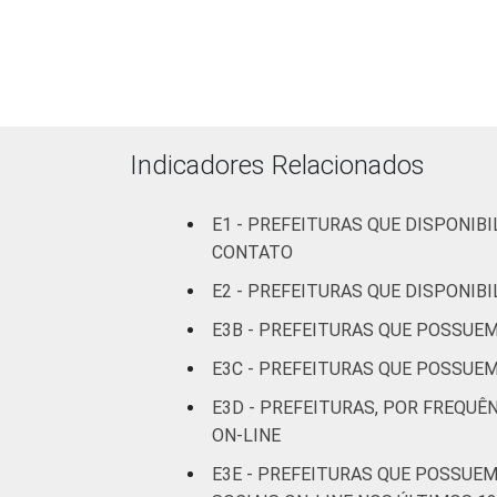
habitantes
Mais de
100 mil
até 500
97
mil
Indicadores Relacionados
habitantes
E1 - PREFEITURAS QUE DISPONIB
Mais de
CONTATO
500 mil
100
habitantes
E2 - PREFEITURAS QUE DISPONIB
E3B - PREFEITURAS QUE POSSUEM
Fonte: CGI.br/NIC.br, Centro Regional 
E3C - PREFEITURAS QUE POSSUEM
tecnologias de informação e comunicaçã
E3D - PREFEITURAS, POR FREQUÊ
ON-LINE
E3E - PREFEITURAS QUE POSSUEM