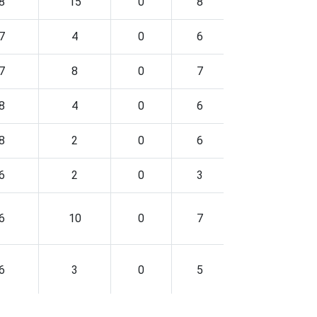
8
15
0
8
0
7
4
0
6
1
7
8
0
7
2
8
4
0
6
1
8
2
0
6
1
6
2
0
3
1
6
10
0
7
0
6
3
0
5
1