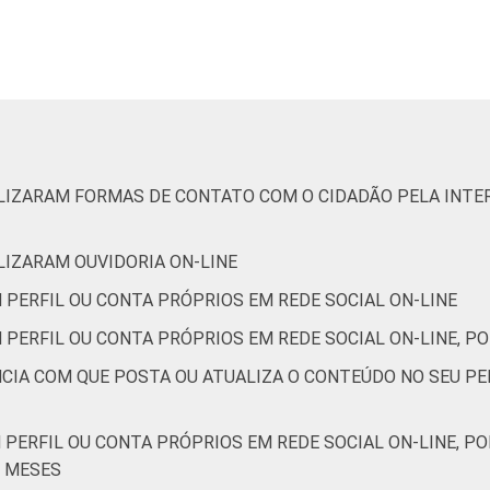
0
7
0
74
1
8
1
59
ILIZARAM FORMAS DE CONTATO COM O CIDADÃO PELA INTER
ILIZARAM OUVIDORIA ON-LINE
 PERFIL OU CONTA PRÓPRIOS EM REDE SOCIAL ON-LINE
3
20
3
25
 PERFIL OU CONTA PRÓPRIOS EM REDE SOCIAL ON-LINE, PO
NCIA COM QUE POSTA OU ATUALIZA O CONTEÚDO NO SEU PE
de Estudos para o Desenvolvimento da Sociedade da Informação 
o no setor público brasileiro - TIC Governo Eletrônico 2017
 PERFIL OU CONTA PRÓPRIOS EM REDE SOCIAL ON-LINE, P
2 MESES