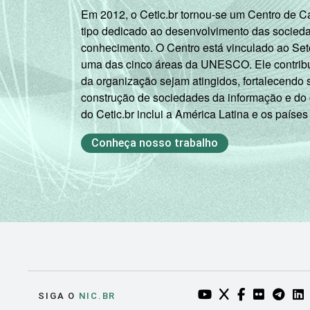
Em 2012, o Cetic.br tornou-se um Centro de 
tipo dedicado ao desenvolvimento das socied
conhecimento. O Centro está vinculado ao Set
uma das cinco áreas da UNESCO. Ele contribui
da organização sejam atingidos, fortalecendo 
construção de sociedades da informação e do
do Cetic.br inclui a América Latina e os países
Conheça nosso trabalho
YOUTUBE DO NIC.BR
TWITTER DO NIC
FACEBOOK DO
FLICKR DO
TELEGR
LI
SIGA O
NIC.BR