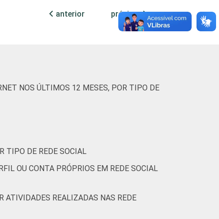
anterior
próxima
7
5
0
6
1
14
6
0
5
1
NET NOS ÚLTIMOS 12 MESES, POR TIPO DE
8
15
0
10
0
R TIPO DE REDE SOCIAL
RFIL OU CONTA PRÓPRIOS EM REDE SOCIAL
(Cetic.br), Pesquisa sobre o uso das
OR ATIVIDADES REALIZADAS NAS REDE