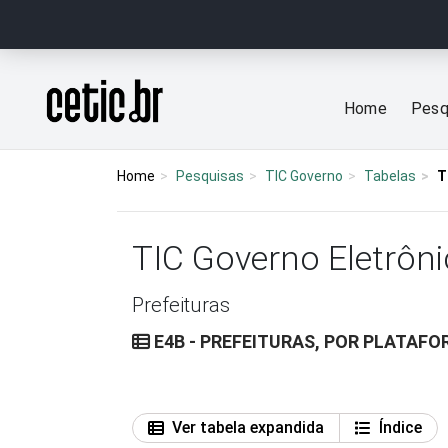
Ir para o conteúdo
Página inicial
Home
Pesq
Home
Pesquisas
TIC Governo
Tabelas
T
TIC Governo Eletrôni
Prefeituras
E4B - PREFEITURAS, POR PLATAFOR
Ver tabela expandida
Índice