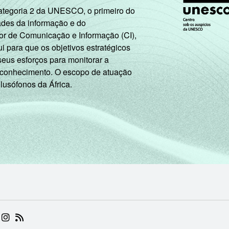
Categoria 2 da UNESCO, o primeiro do
ades da informação e do
or de Comunicação e Informação (CI),
 para que os objetivos estratégicos
seus esforços para monitorar a
 conhecimento. O escopo de atuação
 lusófonos da África.
 (ABRE EM NOVA ABA)
.BR (ABRE EM NOVA ABA)
 NIC.BR (ABRE EM NOVA ABA)
 NIC.BR (ABRE EM NOVA ABA)
AM DO NIC.BR (ABRE EM NOVA ABA)
NKEDIN DO NIC.BR (ABRE EM NOVA ABA)
INSTAGRAM DO NIC.BR (ABRE EM NOVA ABA)
RSS DO NIC.BR (ABRE EM NOVA ABA)