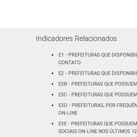
mil até
14
100 mil
habitantes
Mais de
Indicadores Relacionados
100 mil
até 500
24
E1 - PREFEITURAS QUE DISPONIB
mil
CONTATO
habitantes
E2 - PREFEITURAS QUE DISPONIB
Mais de
E3B - PREFEITURAS QUE POSSUEM
500 mil
63
habitantes
E3C - PREFEITURAS QUE POSSUEM
E3D - PREFEITURAS, POR FREQUÊ
Fonte: CGI.br/NIC.br, Centro Regional 
ON-LINE
tecnologias de informação e comunicaçã
E3E - PREFEITURAS QUE POSSUEM
SOCIAIS ON-LINE NOS ÚLTIMOS 1