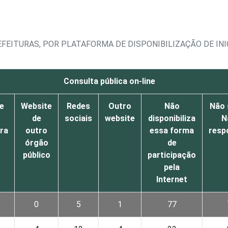
FEITURAS, POR PLATAFORMA DE DISPONIBILIZAÇÃO DE INI
Consulta pública on-line
e
Website
Redes
Outro
Não
Não 
de
sociais
website
disponibiliza
N
ura
outro
essa forma
resp
órgão
de
público
participação
pela
Internet
0
5
1
77