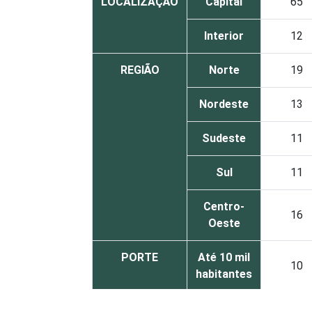
LOCALIZAÇÃO
Capital
65
Interior
12
REGIÃO
Norte
19
Nordeste
13
Sudeste
11
Sul
11
Centro-
16
Oeste
PORTE
Até 10 mil
10
habitantes
Mais de 10