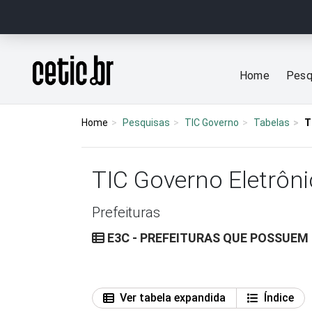
Ir para o conteúdo
Página inicial
Home
Pesq
Home
Pesquisas
TIC Governo
Tabelas
T
TIC Governo Eletrôni
Prefeituras
E3C - PREFEITURAS QUE POSSUEM 
Ver tabela expandida
Índice