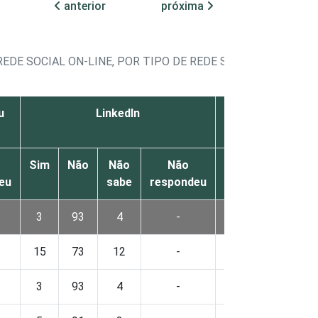
anterior
próxima
DE SOCIAL ON-LINE, POR TIPO DE REDE SOCIAL
u
LinkedIn
Twit
Sim
Não
Não
Não
Sim
Não
Nã
eu
sabe
respondeu
sa
3
93
4
-
11
85
4
15
73
12
-
77
23
0
3
93
4
-
11
85
4