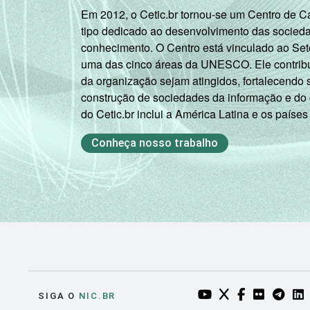
Em 2012, o Cetic.br tornou-se um Centro de 
tipo dedicado ao desenvolvimento das socied
conhecimento. O Centro está vinculado ao Set
uma das cinco áreas da UNESCO. Ele contribui
da organização sejam atingidos, fortalecendo 
construção de sociedades da informação e do
do Cetic.br inclui a América Latina e os países
Conheça nosso trabalho
YOUTUBE DO NIC.BR
TWITTER DO NIC
FACEBOOK DO
FLICKR DO
TELEGR
LI
SIGA O
NIC.BR