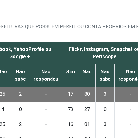
FEITURAS QUE POSSUEM PERFIL OU CONTA PRÓPRIOS EM RE
book, YahooProfile ou
Flickr, Instagram, Snapchat o
Google +
Periscope
Não
Não
Não
Sim
Não
Não
Não
sabe
respondeu
sabe
respond
25
2
-
17
80
3
-
4
0
-
73
27
0
-
25
2
-
16
81
3
-