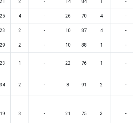
21
2
-
14
84
1
-
25
4
-
26
70
4
-
23
2
-
10
87
4
-
29
2
-
10
88
1
-
23
1
-
22
76
1
-
34
2
-
8
91
2
-
19
3
-
21
75
3
-