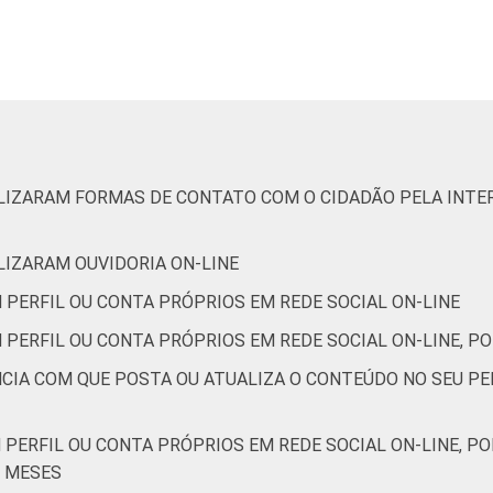
7
2
-
42
50
8
-
ILIZARAM FORMAS DE CONTATO COM O CIDADÃO PELA INTER
3
0
-
78
20
3
-
ILIZARAM OUVIDORIA ON-LINE
de Estudos para o Desenvolvimento da Sociedade da Informação 
 PERFIL OU CONTA PRÓPRIOS EM REDE SOCIAL ON-LINE
o no setor público brasileiro - TIC Governo Eletrônico 2017
 PERFIL OU CONTA PRÓPRIOS EM REDE SOCIAL ON-LINE, PO
NCIA COM QUE POSTA OU ATUALIZA O CONTEÚDO NO SEU PE
 PERFIL OU CONTA PRÓPRIOS EM REDE SOCIAL ON-LINE, P
2 MESES