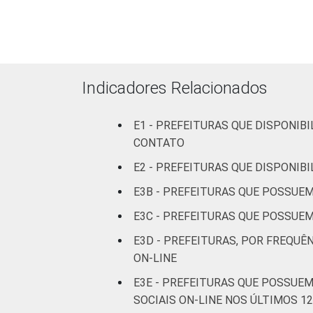
Mais de
100 mil
até 500
91
mil
habitantes
Indicadores Relacionados
Mais de
E1 - PREFEITURAS QUE DISPONIB
500 mil
98
CONTATO
habitantes
E2 - PREFEITURAS QUE DISPONIB
Fonte: CGI.br/NIC.br, Centro Regional 
E3B - PREFEITURAS QUE POSSUEM
tecnologias de informação e comunicaçã
E3C - PREFEITURAS QUE POSSUEM
E3D - PREFEITURAS, POR FREQUÊ
ON-LINE
E3E - PREFEITURAS QUE POSSUEM
SOCIAIS ON-LINE NOS ÚLTIMOS 1