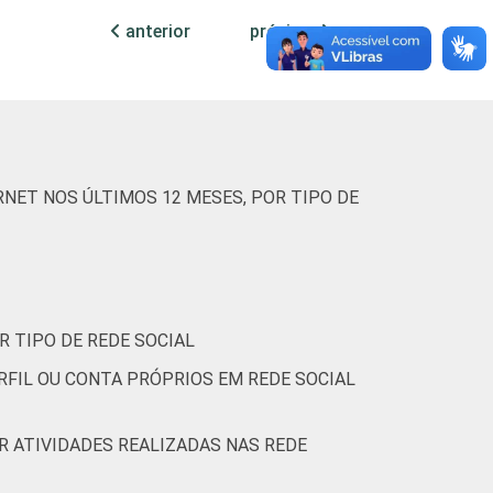
anterior
próxima
6
84
10
-
40
52
8
NET NOS ÚLTIMOS 12 MESES, POR TIPO DE
8
80
13
-
75
23
3
(Cetic.br), Pesquisa sobre o uso das
R TIPO DE REDE SOCIAL
RFIL OU CONTA PRÓPRIOS EM REDE SOCIAL
OR ATIVIDADES REALIZADAS NAS REDE