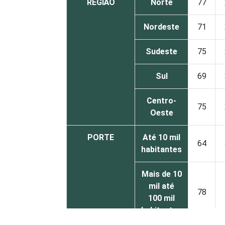
REGIÃO
Norte
77
Nordeste
71
Sudeste
75
Sul
69
Centro-
75
Oeste
PORTE
Até 10 mil
64
habitantes
Mais de 10
mil até
78
100 mil
habitantes