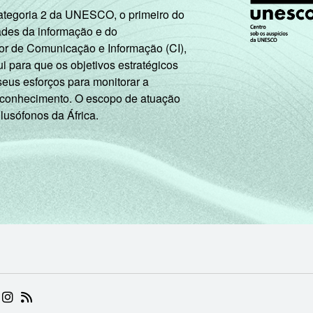
Categoria 2 da UNESCO, o primeiro do
ades da informação e do
or de Comunicação e Informação (CI),
 para que os objetivos estratégicos
seus esforços para monitorar a
 conhecimento. O escopo de atuação
 lusófonos da África.
 (ABRE EM NOVA ABA)
.BR (ABRE EM NOVA ABA)
 NIC.BR (ABRE EM NOVA ABA)
 NIC.BR (ABRE EM NOVA ABA)
AM DO NIC.BR (ABRE EM NOVA ABA)
NKEDIN DO NIC.BR (ABRE EM NOVA ABA)
INSTAGRAM DO NIC.BR (ABRE EM NOVA ABA)
RSS DO NIC.BR (ABRE EM NOVA ABA)