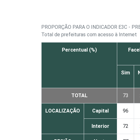
PROPORÇÃO PARA O INDICADOR E3C - PRE
Total de prefeituras com acesso à Internet
Percentual (%)
Face
Sim
TOTAL
73
LOCALIZAÇÃO
Capital
96
Interior
72