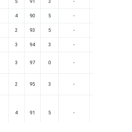
5
91
3
-
6
91
3
4
90
5
-
14
80
6
2
93
5
-
10
85
4
3
94
3
-
11
87
2
3
97
0
-
9
91
0
2
95
3
-
5
92
3
4
91
5
-
13
82
4