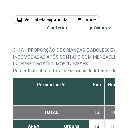
Ver tabela expandida
Índice
anterior
próxima
G11A - PROPORÇÃO DE CRIANÇAS E ADOLESCENTES 
INCOMODADAS APÓS CONTATO COM MENSAGENS DE 
INTERNET NOS ÚLTIMOS 12 MESES
Percentual sobre o total de usuários de Internet de 11 a
Percentual %
Sim
Não
N
s
TOTAL
13
10
ÁREA
Urbana
13
11