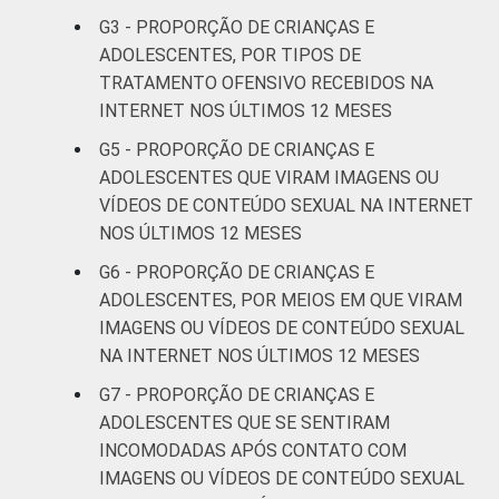
G3 - PROPORÇÃO DE CRIANÇAS E
RENDA
Até 1 SM
11
8
ADOLESCENTES, POR TIPOS DE
FAMILIAR
TRATAMENTO OFENSIVO RECEBIDOS NA
Mais de 1
INTERNET NOS ÚLTIMOS 12 MESES
13
9
SM até 2 SM
G5 - PROPORÇÃO DE CRIANÇAS E
ADOLESCENTES QUE VIRAM IMAGENS OU
Mais de 2
11
12
VÍDEOS DE CONTEÚDO SEXUAL NA INTERNET
SM até 3 SM
NOS ÚLTIMOS 12 MESES
Mais de 3
G6 - PROPORÇÃO DE CRIANÇAS E
16
11
SM
ADOLESCENTES, POR MEIOS EM QUE VIRAM
IMAGENS OU VÍDEOS DE CONTEÚDO SEXUAL
CLASSE
AB
15
11
NA INTERNET NOS ÚLTIMOS 12 MESES
SOCIAL 2008
G7 - PROPORÇÃO DE CRIANÇAS E
C
12
11
ADOLESCENTES QUE SE SENTIRAM
INCOMODADAS APÓS CONTATO COM
DE
12
7
IMAGENS OU VÍDEOS DE CONTEÚDO SEXUAL