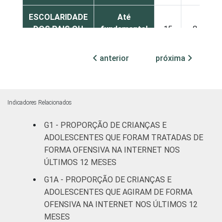
ESCOLARIDADE
Até
DOS PAIS OU
fundamental
15
8
RESPONSÁVEIS
I
anterior
próxima
Fundamental
12
13
II
Médio ou
Indicadores Relacionados
12
10
mais
G1 - PROPORÇÃO DE CRIANÇAS E
FAIXA ETÁRIA
ADOLESCENTES QUE FORAM TRATADAS DE
De 11 a 12
5
4
DA CRIANÇA
anos
FORMA OFENSIVA NA INTERNET NOS
OU DO
ÚLTIMOS 12 MESES
ADOLESCENTE
De 13 a 14
G1A - PROPORÇÃO DE CRIANÇAS E
11
10
anos
ADOLESCENTES QUE AGIRAM DE FORMA
OFENSIVA NA INTERNET NOS ÚLTIMOS 12
De 15 a 17
18
14
MESES
anos