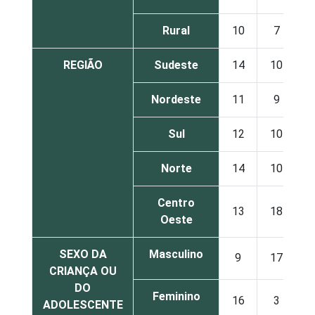
Rural
10
7
REGIÃO
Sudeste
14
10
Nordeste
11
9
Sul
12
10
Norte
14
10
Centro
13
18
Oeste
SEXO DA
Masculino
9
17
CRIANÇA OU
DO
Feminino
16
3
ADOLESCENTE