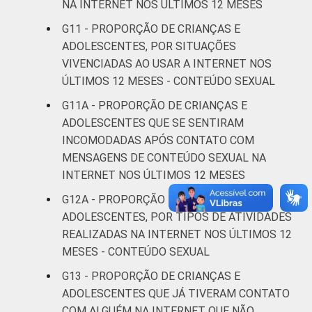
NA INTERNET NOS ÚLTIMOS 12 MESES
CLASSE
AB
16
12
SOCIAL 2015
G11 - PROPORÇÃO DE CRIANÇAS E
C
11
10
ADOLESCENTES, POR SITUAÇÕES
VIVENCIADAS AO USAR A INTERNET NOS
DE
12
8
ÚLTIMOS 12 MESES - CONTEÚDO SEXUAL
G11A - PROPORÇÃO DE CRIANÇAS E
1
Base: 19.510.697 usuários de Internet de 11
ADOLESCENTES QUE SE SENTIRAM
a 17 anos. Dados coletados entre novembro
INCOMODADAS APÓS CONTATO COM
de 2015 e junho de 2016. Dados coletados
MENSAGENS DE CONTEÚDO SEXUAL NA
por meio de questionários de
INTERNET NOS ÚLTIMOS 12 MESES
autopreenchimento.
Publicação dos dados em: 10/10/2016.
G12A - PROPORÇÃO DE CRIANÇAS E
Correção dos dados em: 28/10/2016. Mais
ADOLESCENTES, POR TIPOS DE ATIVIDADES
informações em:
REALIZADAS NA INTERNET NOS ÚLTIMOS 12
https://cetic.br/noticia/cetic-br-informa-
MESES - CONTEÚDO SEXUAL
correcao-dos-resultados-da-pesquisa-tic-
G13 - PROPORÇÃO DE CRIANÇAS E
kids-online-brasil-2015/
ADOLESCENTES QUE JÁ TIVERAM CONTATO
COM ALGUÉM NA INTERNET QUE NÃO