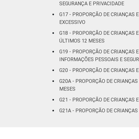
SEGURANÇA E PRIVACIDADE
DE
7
G17 - PROPORÇÃO DE CRIANÇAS E
CLASSE
AB
13
EXCESSIVO
SOCIAL 2015
G18 - PROPORÇÃO DE CRIANÇAS 
C
8
ÚLTIMOS 12 MESES
G19 - PROPORÇÃO DE CRIANÇAS E
DE
7
INFORMAÇÕES PESSOAIS E SEGU
1
Base: 23.380.494 usuários de Interne
G20 - PROPORÇÃO DE CRIANÇAS 
2016. Dados coletados por meio de qu
G20A - PROPORÇÃO DE CRIANÇAS
Publicação dos dados em: 10/10/2016
MESES
correcao-dos-resultados-da-pesquisa-t
G21 - PROPORÇÃO DE CRIANÇAS 
G21A - PROPORÇÃO DE CRIANÇAS