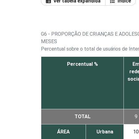
Ver tabela expandida
Índice
G6 - PROPORÇÃO DE CRIANÇAS E ADOLES
MESES
Percentual sobre o total de usuários de Inte
Percentual %
E
red
soci
TOTAL
9
ÁREA
Urbana
10