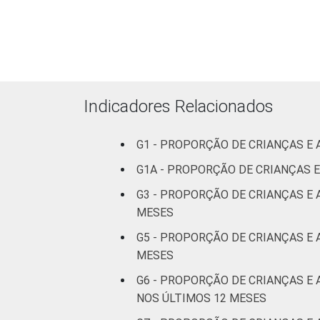
ESCOLARIDADE
Até
DOS PAIS OU
fundamental
7
RESPONSÁVEIS
I
Fundamental
11
II
Indicadores Relacionados
Médio ou
9
G1 - PROPORÇÃO DE CRIANÇAS E
mais
G1A - PROPORÇÃO DE CRIANÇAS 
FAIXA ETÁRIA
De 9 a 10
2
G3 - PROPORÇÃO DE CRIANÇAS E
DA CRIANÇA
anos
MESES
OU DO
ADOLESCENTE
G5 - PROPORÇÃO DE CRIANÇAS E
De 11 a 12
3
anos
MESES
G6 - PROPORÇÃO DE CRIANÇAS E
De 13 a 14
NOS ÚLTIMOS 12 MESES
6
anos