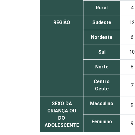
Rural
4
REGIÃO
Sudeste
12
Nordeste
6
Sul
10
Norte
8
Centro
7
Oeste
SEXO DA
Masculino
9
CRIANÇA OU
DO
Feminino
9
ADOLESCENTE