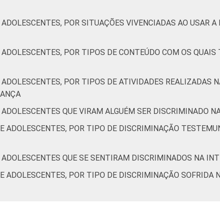
6
4
2
1
 ADOLESCENTES, POR SITUAÇÕES VIVENCIADAS AO USAR A 
12
8
4
1
E ADOLESCENTES, POR TIPOS DE CONTEÚDO COM OS QUAIS
7
8
5
4
 ADOLESCENTES, POR TIPOS DE ATIVIDADES REALIZADAS N
8
4
3
2
RANÇA
t de 9 a 17 anos. Respostas múltiplas e estimuladas. Dados col
E ADOLESCENTES QUE VIRAM ALGUÉM SER DISCRIMINADO N
estionários de autopreenchimento.
 E ADOLESCENTES, POR TIPO DE DISCRIMINAÇÃO TESTEMU
. Correção dos dados em: 28/10/2016. Mais informações em:
ht
ic-kids-online-brasil-2015/
E ADOLESCENTES QUE SE SENTIRAM DISCRIMINADOS NA IN
 E ADOLESCENTES, POR TIPO DE DISCRIMINAÇÃO SOFRIDA 