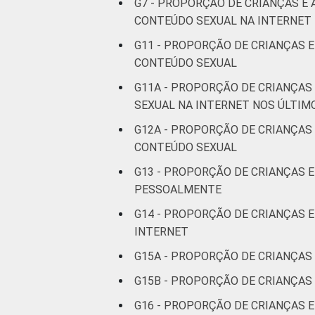
G7 - PROPORÇÃO DE CRIANÇAS E
CONTEÚDO SEXUAL NA INTERNET 
De 15 a 17
17
anos
G11 - PROPORÇÃO DE CRIANÇAS E
CONTEÚDO SEXUAL
RENDA
Até 1 SM
6
G11A - PROPORÇÃO DE CRIANÇA
FAMILIAR
SEXUAL NA INTERNET NOS ÚLTIM
Mais de 1
8
SM até 2 SM
G12A - PROPORÇÃO DE CRIANÇAS 
CONTEÚDO SEXUAL
Mais de 2
10
G13 - PROPORÇÃO DE CRIANÇAS 
SM até 3 SM
PESSOALMENTE
Mais de 3
G14 - PROPORÇÃO DE CRIANÇAS
12
SM
INTERNET
G15A - PROPORÇÃO DE CRIANÇAS
CLASSE
AB
13
SOCIAL 2008
G15B - PROPORÇÃO DE CRIANÇA
C
8
G16 - PROPORÇÃO DE CRIANÇAS E