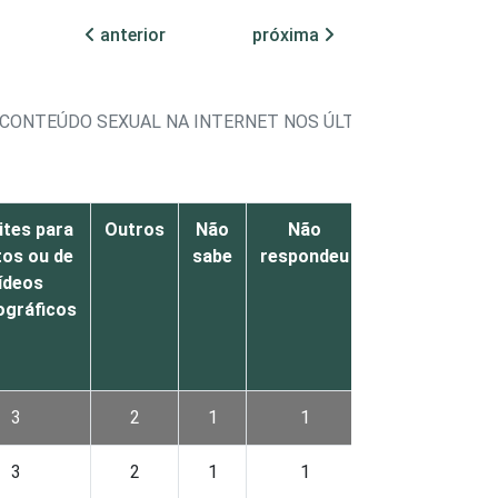
anterior
próxima
 CONTEÚDO SEXUAL NA INTERNET NOS ÚLTIMOS 12
ites para
Outros
Não
Não
Não
tos ou de
sabe
respondeu
se
ídeos
aplica
ográficos
3
2
1
1
80
3
2
1
1
79