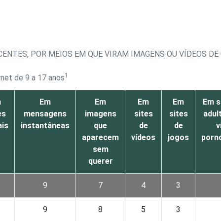
CENTES, POR MEIOS EM QUE VIRAM IMAGENS OU VÍDEOS DE
1
rnet de 9 a 17 anos
m
Em
Em
Em
Em
Em s
es
mensagens
imagens
sites
sites
adul
ais
instantâneas
que
de
de
v
aparecem
vídeos
jogos
porn
sem
querer
9
7
4
3
9
8
5
3