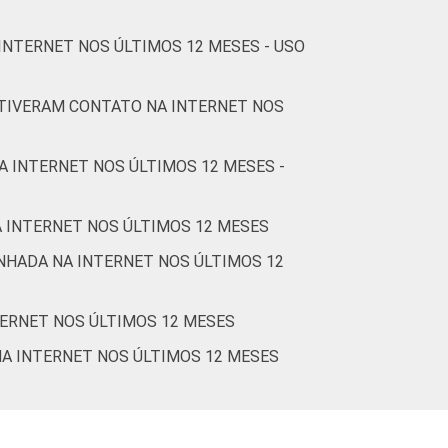
2
2
4
1
80
INTERNET NOS ÚLTIMOS 12 MESES - USO
6
2
0
3
77
 TIVERAM CONTATO NA INTERNET NOS
1
1
1
1
82
A INTERNET NOS ÚLTIMOS 12 MESES -
2
2
2
1
81
etados entre novembro de 2015 e junho de
A INTERNET NOS ÚLTIMOS 12 MESES
NHADA NA INTERNET NOS ÚLTIMOS 12
tps://cetic.br/noticia/cetic-br-informa-
TERNET NOS ÚLTIMOS 12 MESES
NA INTERNET NOS ÚLTIMOS 12 MESES