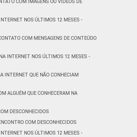
NTATO COM IMAGENS OU VÍDEOS DE
5
3
1
2
66
INTERNET NOS ÚLTIMOS 12 MESES -
1
1
2
0
84
S CONTATO COM MENSAGENS DE CONTEÚDO
1
2
2
1
83
NA INTERNET NOS ÚLTIMOS 12 MESES -
3
3
0
0
76
NA INTERNET QUE NÃO CONHECIAM
COM ALGUÉM QUE CONHECERAM NA
5
1
0
2
79
 COM DESCONHECIDOS
4
2
0
3
79
 ENCONTRO COM DESCONHECIDOS
2
2
1
0
81
INTERNET NOS ÚLTIMOS 12 MESES -