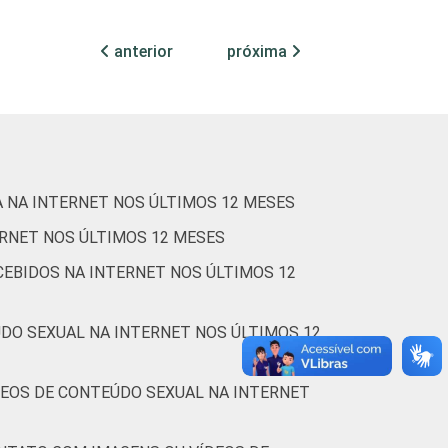
2
2
1
1
84
anterior
próxima
3
1
2
0
79
3
2
1
2
79
 NA INTERNET NOS ÚLTIMOS 12 MESES
ERNET NOS ÚLTIMOS 12 MESES
1
2
1
1
94
CEBIDOS NA INTERNET NOS ÚLTIMOS 12
DO SEXUAL NA INTERNET NOS ÚLTIMOS 12
1
0
1
0
93
DEOS DE CONTEÚDO SEXUAL NA INTERNET
2
1
1
1
84