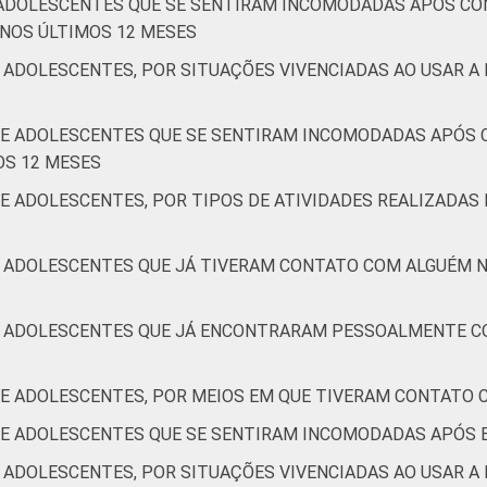
 ADOLESCENTES QUE SE SENTIRAM INCOMODADAS APÓS CO
NOS ÚLTIMOS 12 MESES
16
14
8
5
 ADOLESCENTES, POR SITUAÇÕES VIVENCIADAS AO USAR A 
6
5
1
1
S E ADOLESCENTES QUE SE SENTIRAM INCOMODADAS APÓ
OS 12 MESES
7
6
2
2
E ADOLESCENTES, POR TIPOS DE ATIVIDADES REALIZADAS 
11
12
10
7
E ADOLESCENTES QUE JÁ TIVERAM CONTATO COM ALGUÉM 
 E ADOLESCENTES QUE JÁ ENCONTRARAM PESSOALMENTE 
12
8
4
1
 E ADOLESCENTES, POR MEIOS EM QUE TIVERAM CONTATO
11
8
4
1
S E ADOLESCENTES QUE SE SENTIRAM INCOMODADAS APÓS
8
8
5
4
 ADOLESCENTES, POR SITUAÇÕES VIVENCIADAS AO USAR A 