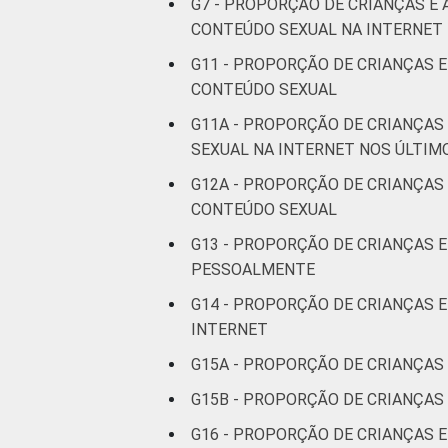
G7 - PROPORÇÃO DE CRIANÇAS E
CONTEÚDO SEXUAL NA INTERNET 
CLASSE SOCIAL 2015
G11 - PROPORÇÃO DE CRIANÇAS E
CONTEÚDO SEXUAL
G11A - PROPORÇÃO DE CRIANÇA
SEXUAL NA INTERNET NOS ÚLTIM
G12A - PROPORÇÃO DE CRIANÇAS 
CONTEÚDO SEXUAL
1
Base: 23.380.494 usuários de Interne
2016. Dados coletados por meio de qu
G13 - PROPORÇÃO DE CRIANÇAS 
Publicação dos dados em: 10/10/2016
PESSOALMENTE
correcao-dos-resultados-da-pesquisa-t
G14 - PROPORÇÃO DE CRIANÇAS
INTERNET
G15A - PROPORÇÃO DE CRIANÇAS
G15B - PROPORÇÃO DE CRIANÇA
G16 - PROPORÇÃO DE CRIANÇAS E