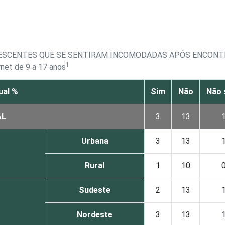
LESCENTES QUE SE SENTIRAM INCOMODADAS APÓS ENCON
1
rnet de 9 a 17 anos
ual %
Sim
Não
Não 
AL
3
13
Urbana
3
13
Rural
1
10
Sudeste
2
13
Nordeste
3
13