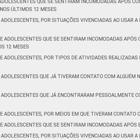
 ADOLESCENTES QUE SE SENTIRAM INCOMODADAS APÓS CO
DE
4
13
NOS ÚLTIMOS 12 MESES
AB
2
13
 ADOLESCENTES, POR SITUAÇÕES VIVENCIADAS AO USAR A 
C
3
13
S E ADOLESCENTES QUE SE SENTIRAM INCOMODADAS APÓ
OS 12 MESES
DE
5
13
E ADOLESCENTES, POR TIPOS DE ATIVIDADES REALIZADAS 
t de 9 a 17 anos. Respostas múltiplas e estimuladas. Dados col
estionários de autopreenchimento.
E ADOLESCENTES QUE JÁ TIVERAM CONTATO COM ALGUÉM 
. Correção dos dados em: 28/10/2016. Mais informações em:
ht
ic-kids-online-brasil-2015/
 E ADOLESCENTES QUE JÁ ENCONTRARAM PESSOALMENTE 
 E ADOLESCENTES, POR MEIOS EM QUE TIVERAM CONTATO
S E ADOLESCENTES QUE SE SENTIRAM INCOMODADAS APÓS
 ADOLESCENTES, POR SITUAÇÕES VIVENCIADAS AO USAR A 