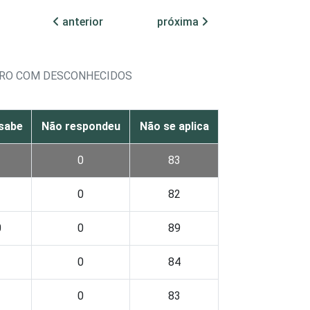
anterior
próxima
TRO COM DESCONHECIDOS
sabe
Não respondeu
Não se aplica
1
0
83
1
0
82
0
0
89
1
0
84
1
0
83