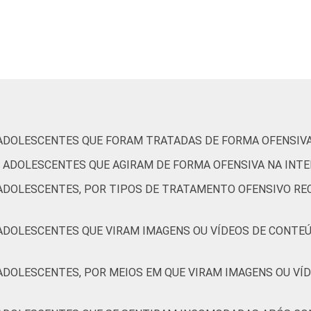
De 11 a 12 anos
1
5
De 13 a 14 anos
2
15
De 15 a 17 anos
5
20
Até 1 SM
3
13
 ADOLESCENTES QUE FORAM TRATADAS DE FORMA OFENSIVA
Mais de 1 SM até 2 SM
3
11
E ADOLESCENTES QUE AGIRAM DE FORMA OFENSIVA NA INT
Mais de 2 SM até 3 SM
4
15
 ADOLESCENTES, POR TIPOS DE TRATAMENTO OFENSIVO RE
Mais de 3 SM
2
14
 ADOLESCENTES QUE VIRAM IMAGENS OU VÍDEOS DE CONTEÚ
AB
1
13
 ADOLESCENTES, POR MEIOS EM QUE VIRAM IMAGENS OU VÍ
C
3
13