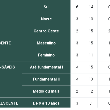
Sul
6
14
Norte
3
10
Centro Oeste
2
15
CENTE
Masculino
3
15
Feminino
3
11
NSÁVEIS
Até fundamental I
4
15
Fundamental II
4
13
Médio ou mais
2
12
OLESCENTE
De 9 a 10 anos
3
3