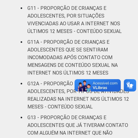
SOCIAL 2008
G11 - PROPORÇÃO DE CRIANÇAS E
C
8
ADOLESCENTES, POR SITUAÇÕES
VIVENCIADAS AO USAR A INTERNET NOS
DE
8
ÚLTIMOS 12 MESES - CONTEÚDO SEXUAL
G11A - PROPORÇÃO DE CRIANÇAS E
CLASSE
AB
14
ADOLESCENTES QUE SE SENTIRAM
SOCIAL 2015
INCOMODADAS APÓS CONTATO COM
C
8
MENSAGENS DE CONTEÚDO SEXUAL NA
INTERNET NOS ÚLTIMOS 12 MESES
DE
8
G12A - PROPORÇÃO DE CRIANÇAS E
1
Base: 19.510.697 usuários de Internet de 11
ADOLESCENTES, POR TIPOS DE ATIVIDADES
a 17 anos. Respostas múltiplas e
REALIZADAS NA INTERNET NOS ÚLTIMOS 12
estimuladas. Dados coletados entre
MESES - CONTEÚDO SEXUAL
novembro de 2015 e junho de 2016. Dados
G13 - PROPORÇÃO DE CRIANÇAS E
coletados por meio de questionários de
ADOLESCENTES QUE JÁ TIVERAM CONTATO
autopreenchimento.
COM ALGUÉM NA INTERNET QUE NÃO
Publicação dos dados em: 10/10/2016.