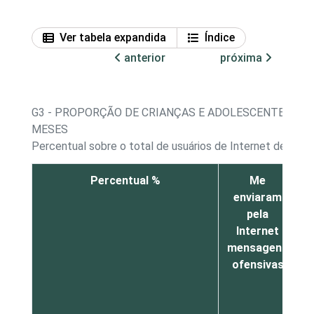
Ver tabela expandida
Índice
anterior
próxima
G3 - PROPORÇÃO DE CRIANÇAS E ADOLESCENTES, PO
MESES
Percentual sobre o total de usuários de Internet de 11 a
Percentual %
Me
enviaram
n
pela
m
Internet
mensagens
ofensivas