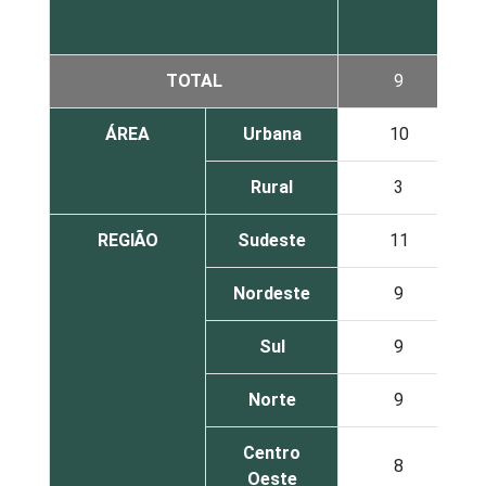
TOTAL
9
ÁREA
Urbana
10
Rural
3
REGIÃO
Sudeste
11
Nordeste
9
Sul
9
Norte
9
Centro
8
Oeste