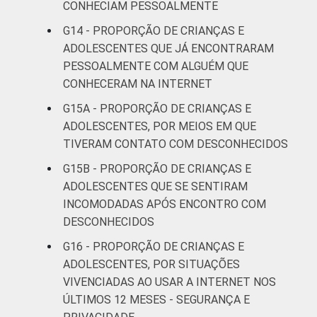
CONHECIAM PESSOALMENTE
Correção dos dados em: 28/10/2016. Mais
informações em:
G14 - PROPORÇÃO DE CRIANÇAS E
https://cetic.br/noticia/cetic-br-informa-
ADOLESCENTES QUE JÁ ENCONTRARAM
correcao-dos-resultados-da-pesquisa-tic-
PESSOALMENTE COM ALGUÉM QUE
kids-online-brasil-2015/
CONHECERAM NA INTERNET
G15A - PROPORÇÃO DE CRIANÇAS E
ADOLESCENTES, POR MEIOS EM QUE
TIVERAM CONTATO COM DESCONHECIDOS
G15B - PROPORÇÃO DE CRIANÇAS E
ADOLESCENTES QUE SE SENTIRAM
INCOMODADAS APÓS ENCONTRO COM
DESCONHECIDOS
G16 - PROPORÇÃO DE CRIANÇAS E
ADOLESCENTES, POR SITUAÇÕES
VIVENCIADAS AO USAR A INTERNET NOS
ÚLTIMOS 12 MESES - SEGURANÇA E