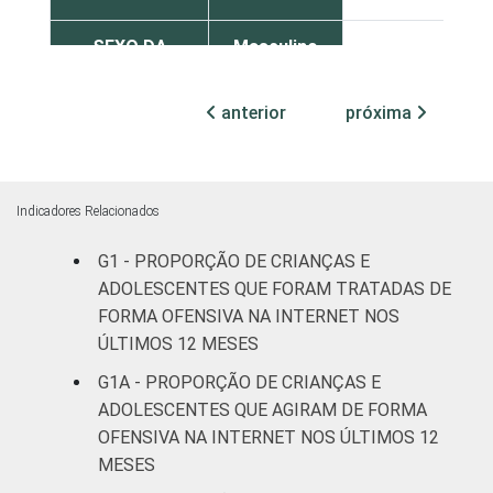
SEXO DA
Masculino
8
CRIANÇA OU
DO
anterior
Feminino
próxima
10
ADOLESCENTE
ESCOLARIDADE
Até
DOS PAIS OU
fundamental
7
Indicadores Relacionados
RESPONSÁVEIS
I
G1 - PROPORÇÃO DE CRIANÇAS E
Fundamental
ADOLESCENTES QUE FORAM TRATADAS DE
10
II
FORMA OFENSIVA NA INTERNET NOS
ÚLTIMOS 12 MESES
Médio ou
10
G1A - PROPORÇÃO DE CRIANÇAS E
mais
ADOLESCENTES QUE AGIRAM DE FORMA
OFENSIVA NA INTERNET NOS ÚLTIMOS 12
FAIXA ETÁRIA
De 11 a 12
5
MESES
DA CRIANÇA
anos