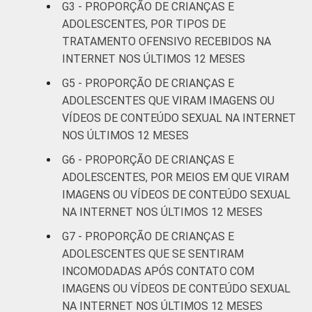
OU DO
G3 - PROPORÇÃO DE CRIANÇAS E
ADOLESCENTE
De 13 a 14
ADOLESCENTES, POR TIPOS DE
8
anos
TRATAMENTO OFENSIVO RECEBIDOS NA
INTERNET NOS ÚLTIMOS 12 MESES
De 15 a 17
12
G5 - PROPORÇÃO DE CRIANÇAS E
anos
ADOLESCENTES QUE VIRAM IMAGENS OU
VÍDEOS DE CONTEÚDO SEXUAL NA INTERNET
RENDA
Até 1 SM
7
NOS ÚLTIMOS 12 MESES
FAMILIAR
Mais de 1
G6 - PROPORÇÃO DE CRIANÇAS E
10
SM até 2 SM
ADOLESCENTES, POR MEIOS EM QUE VIRAM
IMAGENS OU VÍDEOS DE CONTEÚDO SEXUAL
Mais de 2
NA INTERNET NOS ÚLTIMOS 12 MESES
9
SM até 3 SM
G7 - PROPORÇÃO DE CRIANÇAS E
ADOLESCENTES QUE SE SENTIRAM
Mais de 3
13
INCOMODADAS APÓS CONTATO COM
SM
IMAGENS OU VÍDEOS DE CONTEÚDO SEXUAL
NA INTERNET NOS ÚLTIMOS 12 MESES
CLASSE
AB
13