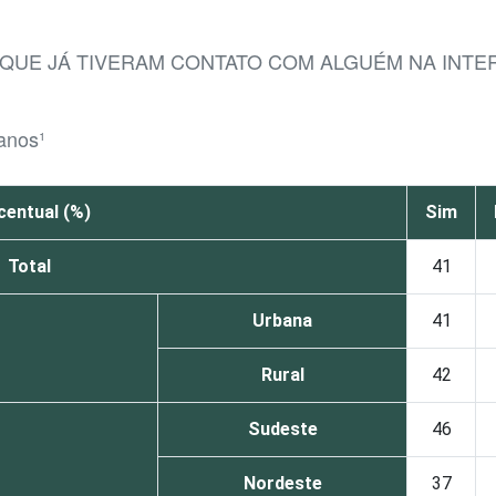
 QUE JÁ TIVERAM CONTATO COM ALGUÉM NA INT
 anos¹
centual (%)
Sim
Total
41
Urbana
41
Rural
42
Sudeste
46
Nordeste
37