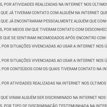
S, POR ATIVIDADES REALIZADAS NA INTERNET NOS ÚLTIMO
Não respondeu
33
S QUE JÁ TIVERAM CONTATO COM ALGUÉM NA INTERNET Q
AB
46
ES QUE JÁ ENCONTRARAM PESSOALMENTE ALGUÉM QUE CON
C
39
ES, POR MEIOS EM QUE TIVERAM CONTATO COM DESCONHEC
TES QUE SE SENTIRAM INCOMODADOS APÓS ENCONTRO COM
DE
41
, POR SITUAÇÕES VIVENCIADAS AO USAR A INTERNET NOS 
NTERNET
Sim
41
, POR SITUAÇÕES VIVENCIADAS AO USAR A INTERNET NOS Ú
Não
41
S, POR CONTEÚDOS COM OS QUAIS TIVERAM CONTATO NA IN
de Estudos para o Desenvolvimento da Sociedade da Informação (
- TIC Kids Online Brasil 2019. ¹Dados coletados por meio de que
, POR ATIVIDADES REALIZADAS NA INTERNET NOS ÚLTIMOS
 QUE VIRAM ALGUÉM SER DISCRIMINADO NA INTERNET NOS
ES, POR TIPO DE DISCRIMINAÇÃO TESTEMUNHADA NA INTE