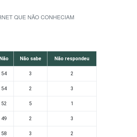
ERNET QUE NÃO CONHECIAM
Não
Não sabe
Não respondeu
54
3
2
54
2
3
52
5
1
49
2
3
58
3
2