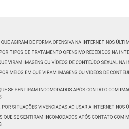
De 11 a 12 anos
22
De 13 a 14 anos
47
De 15 a 17 anos
63
 QUE AGIRAM DE FORMA OFENSIVA NA INTERNET NOS ÚLTI
Até 1 SM
37
, POR TIPOS DE TRATAMENTO OFENSIVO RECEBIDOS NA INT
 QUE VIRAM IMAGENS OU VÍDEOS DE CONTEÚDO SEXUAL NA 
Mais de 1 SM até 2 SM
41
 POR MEIOS EM QUE VIRAM IMAGENS OU VÍDEOS DE CONTEÚ
Mais de 2 SM até 3 SM
45
 QUE SE SENTIRAM INCOMODADOS APÓS CONTATO COM IMA
Mais de 3 SM
43
S
, POR SITUAÇÕES VIVENCIADAS AO USAR A INTERNET NOS 
Não tem renda
40
TES QUE SE SENTIRAM INCOMODADOS APÓS CONTATO COM 
Não sabe
39
S