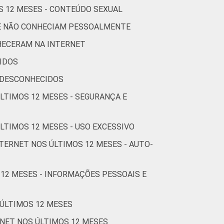
S 12 MESES - CONTEÚDO SEXUAL
54
13
0
UE NÃO CONHECIAM PESSOALMENTE
51
2
1
HECERAM NA INTERNET
55
3
3
IDOS
 DESCONHECIDOS
54
3
3
ÚLTIMOS 12 MESES - SEGURANÇA E
54
3
3
LTIMOS 12 MESES - USO EXCESSIVO
54
3
2
TERNET NOS ÚLTIMOS 12 MESES - AUTO-
Cetic.br), Pesquisa sobre o uso da Internet
stionários de autopreenchimento.
 12 MESES - INFORMAÇÕES PESSOAIS E
 ÚLTIMOS 12 MESES
RNET NOS ÚLTIMOS 12 MESES