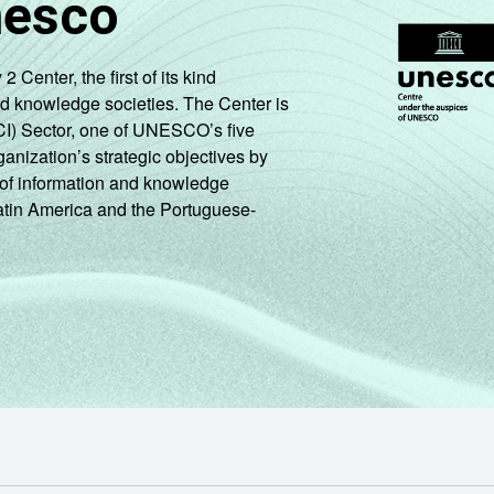
nesco
enter, the first of its kind
nd knowledge societies. The Center is
CI) Sector, one of UNESCO’s five
ganization’s strategic objectives by
ng of information and knowledge
Latin America and the Portuguese-