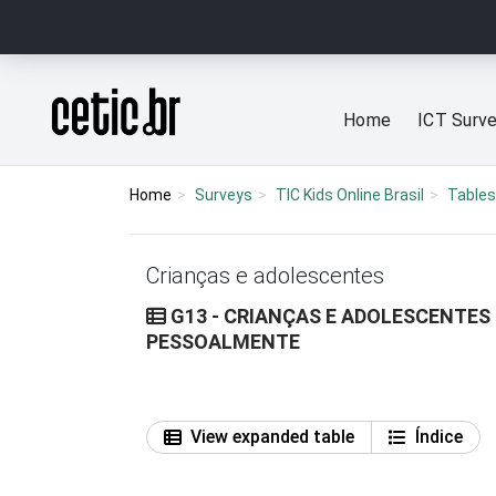
Ir para o conteúdo
Página inicial
Home
ICT Surv
Home
Surveys
TIC Kids Online Brasil
Tables
Crianças e adolescentes
G13 - CRIANÇAS E ADOLESCENTE
PESSOALMENTE
View expanded table
Índice