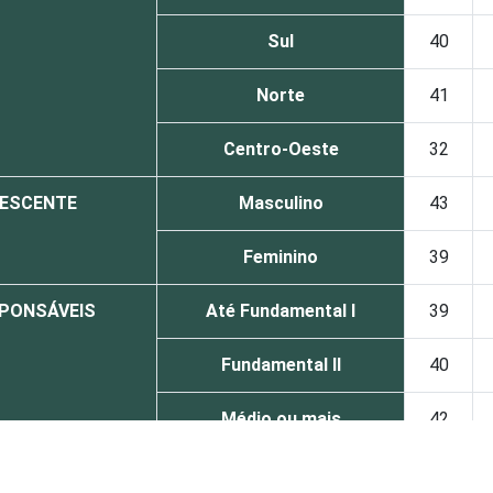
Sul
40
Norte
41
Centro-Oeste
32
LESCENTE
Masculino
43
Feminino
39
SPONSÁVEIS
Até Fundamental I
39
Fundamental II
40
Médio ou mais
42
 ADOLESCENTE
De 9 a 10 anos
9