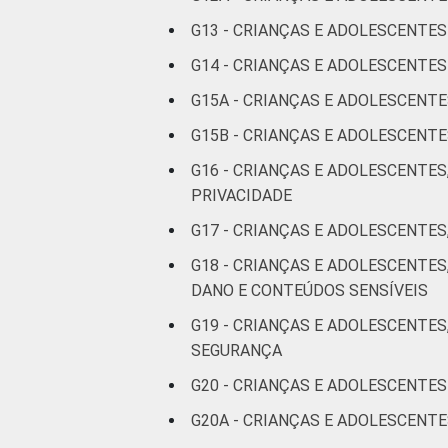
Mais de 1
G13 - CRIANÇAS E ADOLESCENTE
SM até 2 SM
G14 - CRIANÇAS E ADOLESCENT
Mais de 2
G15A - CRIANÇAS E ADOLESCENT
SM até 3 SM
G15B - CRIANÇAS E ADOLESCEN
Mais de 3
G16 - CRIANÇAS E ADOLESCENTES
SM
PRIVACIDADE
G17 - CRIANÇAS E ADOLESCENTES
Não tem
renda
G18 - CRIANÇAS E ADOLESCENTE
DANO E CONTEÚDOS SENSÍVEIS
Não sabe
G19 - CRIANÇAS E ADOLESCENTES
SEGURANÇA
Não
respondeu
G20 - CRIANÇAS E ADOLESCENTES
G20A - CRIANÇAS E ADOLESCENT
CLASSE SOCIAL
AB