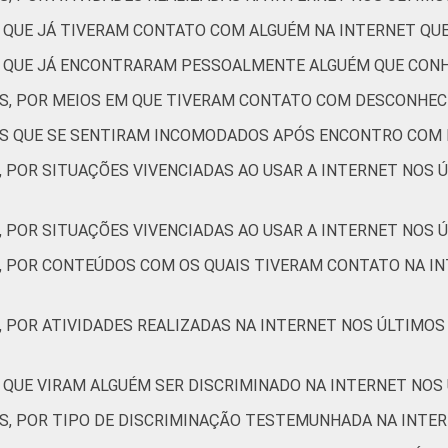
13
2
1
S QUE JÁ TIVERAM CONTATO COM ALGUÉM NA INTERNET Q
ES QUE JÁ ENCONTRARAM PESSOALMENTE ALGUÉM QUE CON
ES, POR MEIOS EM QUE TIVERAM CONTATO COM DESCONHEC
13
1
1
TES QUE SE SENTIRAM INCOMODADOS APÓS ENCONTRO COM
, POR SITUAÇÕES VIVENCIADAS AO USAR A INTERNET NOS 
20
1
1
, POR SITUAÇÕES VIVENCIADAS AO USAR A INTERNET NOS Ú
29
0
0
S, POR CONTEÚDOS COM OS QUAIS TIVERAM CONTATO NA IN
13
3
0
, POR ATIVIDADES REALIZADAS NA INTERNET NOS ÚLTIMOS
20
0
0
 QUE VIRAM ALGUÉM SER DISCRIMINADO NA INTERNET NOS
ES, POR TIPO DE DISCRIMINAÇÃO TESTEMUNHADA NA INTE
19
2
1