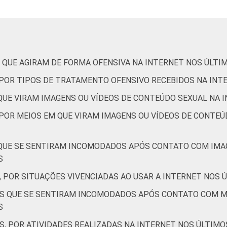
14
1
1
 QUE AGIRAM DE FORMA OFENSIVA NA INTERNET NOS ÚLTI
0
0
0
, POR TIPOS DE TRATAMENTO OFENSIVO RECEBIDOS NA INT
 QUE VIRAM IMAGENS OU VÍDEOS DE CONTEÚDO SEXUAL NA 
13
1
1
 POR MEIOS EM QUE VIRAM IMAGENS OU VÍDEOS DE CONTEÚ
20
2
2
 QUE SE SENTIRAM INCOMODADOS APÓS CONTATO COM IMA
S
, POR SITUAÇÕES VIVENCIADAS AO USAR A INTERNET NOS 
19
3
1
TES QUE SE SENTIRAM INCOMODADOS APÓS CONTATO COM 
S
11
2
0
S, POR ATIVIDADES REALIZADAS NA INTERNET NOS ÚLTIMO