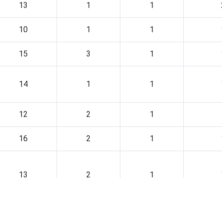
13
1
1
10
1
1
15
3
1
14
1
1
12
2
1
16
2
1
13
2
1
16
2
1