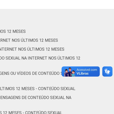
1
3
4
76
MOS 12 MESES
0
0
0
100
ERNET NOS ÚLTIMOS 12 MESES
INTERNET NOS ÚLTIMOS 12 MESES
1
4
1
80
DO SEXUAL NA INTERNET NOS ÚLTIMOS 12
0
5
3
69
GENS OU VÍDEOS DE CONTEÚDO SEXUAL NA
ÚLTIMOS 12 MESES - CONTEÚDO SEXUAL
2
2
10
63
MENSAGENS DE CONTEÚDO SEXUAL NA
2
3
6
76
S 12 MESES - CONTEÚDO SEXUAL