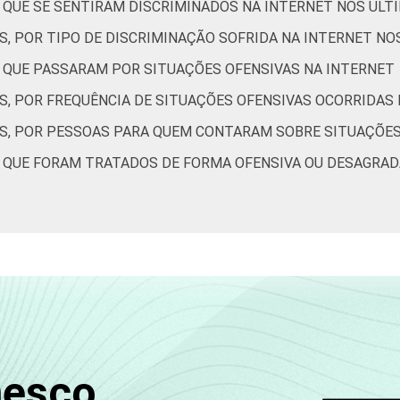
S QUE SE SENTIRAM DISCRIMINADOS NA INTERNET NOS ÚLT
14
2
1
S, POR TIPO DE DISCRIMINAÇÃO SOFRIDA NA INTERNET NO
S QUE PASSARAM POR SITUAÇÕES OFENSIVAS NA INTERNET
12
2
1
S, POR FREQUÊNCIA DE SITUAÇÕES OFENSIVAS OCORRIDAS
15
2
1
ES, POR PESSOAS PARA QUEM CONTARAM SOBRE SITUAÇÕES
10
0
1
S QUE FORAM TRATADOS DE FORMA OFENSIVA OU DESAGRAD
de Estudos para o Desenvolvimento da Sociedade da Informação (
- TIC Kids Online Brasil 2019. ¹Dados coletados por meio de que
nesco