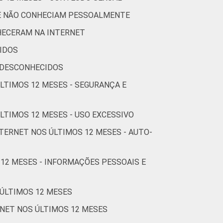
0
4
5
75
UE NÃO CONHECIAM PESSOALMENTE
HECERAM NA INTERNET
IDOS
0
2
6
76
 DESCONHECIDOS
ÚLTIMOS 12 MESES - SEGURANÇA E
1
3
2
72
LTIMOS 12 MESES - USO EXCESSIVO
2
0
0
69
TERNET NOS ÚLTIMOS 12 MESES - AUTO-
5
1
10
69
 12 MESES - INFORMAÇÕES PESSOAIS E
1
3
0
76
 ÚLTIMOS 12 MESES
RNET NOS ÚLTIMOS 12 MESES
1
3
3
72