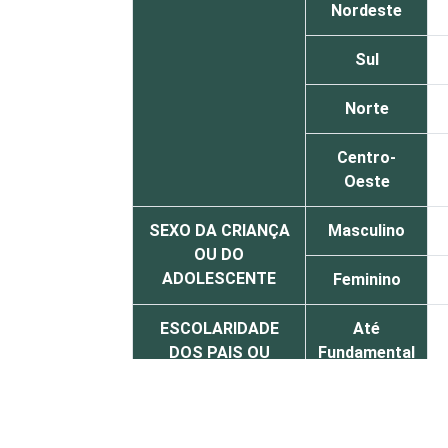
Nordeste
Sul
Norte
Centro-
Oeste
SEXO DA CRIANÇA
Masculino
OU DO
ADOLESCENTE
Feminino
ESCOLARIDADE
Até
DOS PAIS OU
Fundamental
RESPONSÁVEIS
I
Fundamental