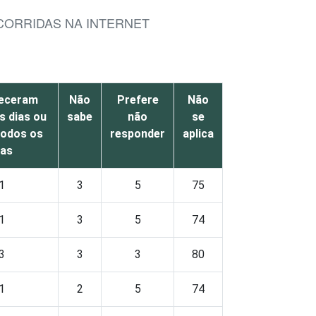
CORRIDAS NA INTERNET
eceram
Não
Prefere
Não
s dias ou
sabe
não
se
todos os
responder
aplica
ias
1
3
5
75
1
3
5
74
3
3
3
80
1
2
5
74