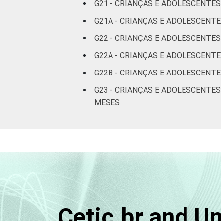
G21 - CRIANÇAS E ADOLESCENTE
C
G21A - CRIANÇAS E ADOLESCENTE
G22 - CRIANÇAS E ADOLESCENTE
DE
G22A - CRIANÇAS E ADOLESCENTE
DOMICÍLIO COM
Sim
G22B - CRIANÇAS E ADOLESCENT
ACESSO À
INTERNET
Não
G23 - CRIANÇAS E ADOLESCENTE
MESES
Fonte: CGI.br/NIC.br, Centro Regional 
por crianças e adolescentes no Brasil 
Cetic.br and U