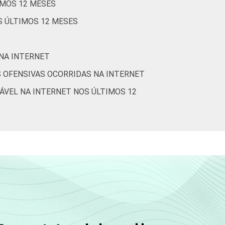
IMOS 12 MESES
1
3
5
75
S ÚLTIMOS 12 MESES
2
3
5
76
 NA INTERNET
1
3
5
74
 OFENSIVAS OCORRIDAS NA INTERNET
3
3
5
78
ÁVEL NA INTERNET NOS ÚLTIMOS 12
Cetic.br), Pesquisa sobre o uso da Internet
stionários de autopreenchimento.