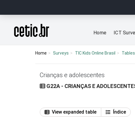
Ir para o conteúdo
Página inicial
Home
ICT Surv
Home
Surveys
TIC Kids Online Brasil
Tables
Crianças e adolescentes
G22A - CRIANÇAS E ADOLESCENTE
View expanded table
Índice