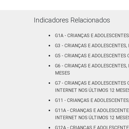
II
Médio ou
Indicadores Relacionados
mais
FAIXA ETÁRIA DA
G1A - CRIANÇAS E ADOLESCENTES
De 9 a 10
CRIANÇA OU DO
anos
G3 - CRIANÇAS E ADOLESCENTES
ADOLESCENTE
G5 - CRIANÇAS E ADOLESCENTES
De 11 a 12
anos
G6 - CRIANÇAS E ADOLESCENTES,
MESES
De 13 a 14
G7 - CRIANÇAS E ADOLESCENTES
anos
INTERNET NOS ÚLTIMOS 12 MESE
De 15 a 17
G11 - CRIANÇAS E ADOLESCENTES
anos
G11A - CRIANÇAS E ADOLESCEN
INTERNET NOS ÚLTIMOS 12 MESE
RENDA FAMILIAR
Até 1 SM
G12A - CRIANÇAS E ADOLESCENTE