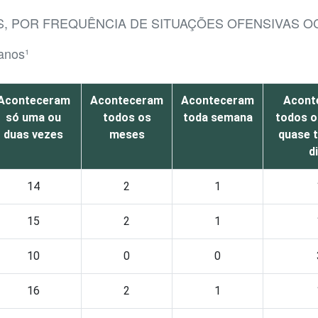
S, POR FREQUÊNCIA DE SITUAÇÕES OFENSIVAS O
 anos¹
Aconteceram
Aconteceram
Aconteceram
Acont
só uma ou
todos os
toda semana
todos o
duas vezes
meses
quase 
d
14
2
1
15
2
1
10
0
0
16
2
1