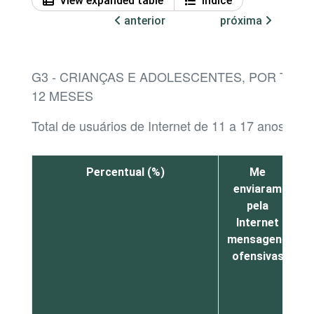
View expanded table
Índice
anterior
próxima
G3 - CRIANÇAS E ADOLESCENTES, POR TIP
12 MESES
Total de usuários de Internet de 11 a 17 anos¹
Percentual (%)
Me
enviaram
n
pela
m
Internet
mensagens
ofensivas