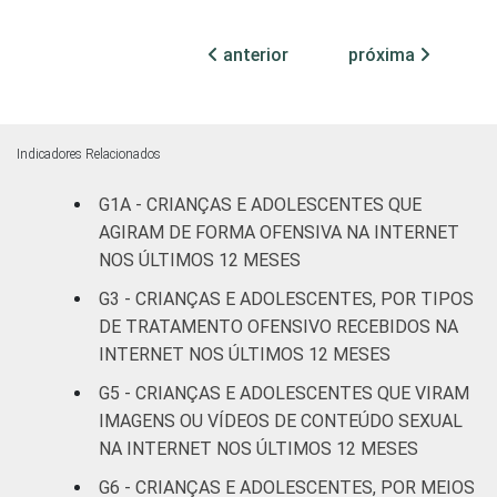
SEXO DA
Masculino
6
CRIANÇA OU
anterior
próxima
DO
Feminino
10
ADOLESCENTE
ESCOLARIDADE
Até
Indicadores Relacionados
DOS PAIS OU
Fundamental
7
RESPONSÁVEIS
I
G1A - CRIANÇAS E ADOLESCENTES QUE
AGIRAM DE FORMA OFENSIVA NA INTERNET
Fundamental
NOS ÚLTIMOS 12 MESES
11
II
G3 - CRIANÇAS E ADOLESCENTES, POR TIPOS
DE TRATAMENTO OFENSIVO RECEBIDOS NA
Médio ou
7
INTERNET NOS ÚLTIMOS 12 MESES
mais
G5 - CRIANÇAS E ADOLESCENTES QUE VIRAM
FAIXA ETÁRIA
De 9 a 10
IMAGENS OU VÍDEOS DE CONTEÚDO SEXUAL
-
DA CRIANÇA
anos
NA INTERNET NOS ÚLTIMOS 12 MESES
OU DO
G6 - CRIANÇAS E ADOLESCENTES, POR MEIOS
ADOLESCENTE
De 11 a 12