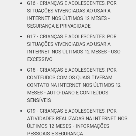
G16 - CRIANÇAS E ADOLESCENTES, POR
Fonte: CGI.br/NIC.br, Centro Regional de
SITUAÇÕES VIVENCIADAS AO USAR A
Estudos para o Desenvolvimento da
INTERNET NOS ÚLTIMOS 12 MESES -
Sociedade da Informação (Cetic.br),
SEGURANÇA E PRIVACIDADE
Pesquisa sobre o uso da Internet por
G17 - CRIANÇAS E ADOLESCENTES, POR
crianças e adolescentes no Brasil - TIC Kids
SITUAÇÕES VIVENCIADAS AO USAR A
Online Brasil 2019. ¹Dados coletados por
INTERNET NOS ÚLTIMOS 12 MESES - USO
meio de questionários de
EXCESSIVO
autopreenchimento.
G18 - CRIANÇAS E ADOLESCENTES, POR
CONTEÚDOS COM OS QUAIS TIVERAM
CONTATO NA INTERNET NOS ÚLTIMOS 12
MESES - AUTO-DANO E CONTEÚDOS
SENSÍVEIS
G19 - CRIANÇAS E ADOLESCENTES, POR
ATIVIDADES REALIZADAS NA INTERNET NOS
ÚLTIMOS 12 MESES - INFORMAÇÕES
PESSOAIS E SEGURANÇA