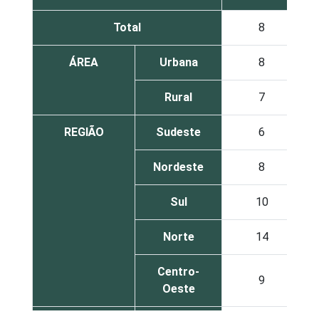
Total
8
ÁREA
Urbana
8
Rural
7
REGIÃO
Sudeste
6
Nordeste
8
Sul
10
Norte
14
Centro-
9
Oeste