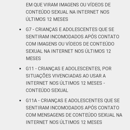
4
EM QUE VIRAM IMAGENS OU VÍDEOS DE
anos
CONTEÚDO SEXUAL NA INTERNET NOS
ÚLTIMOS 12 MESES
De 13 a 14
8
anos
G7 - CRIANÇAS E ADOLESCENTES QUE SE
SENTIRAM INCOMODADOS APÓS CONTATO
De 15 a 17
COM IMAGENS OU VÍDEOS DE CONTEÚDO
10
anos
SEXUAL NA INTERNET NOS ÚLTIMOS 12
MESES
RENDA
Até 1 SM
10
G11 - CRIANÇAS E ADOLESCENTES, POR
FAMILIAR
SITUAÇÕES VIVENCIADAS AO USAR A
Mais de 1
7
INTERNET NOS ÚLTIMOS 12 MESES -
SM até 2 SM
CONTEÚDO SEXUAL
Mais de 2
G11A - CRIANÇAS E ADOLESCENTES QUE SE
8
SM até 3 SM
SENTIRAM INCOMODADOS APÓS CONTATO
COM MENSAGENS DE CONTEÚDO SEXUAL NA
Mais de 3
INTERNET NOS ÚLTIMOS 12 MESES
7
SM