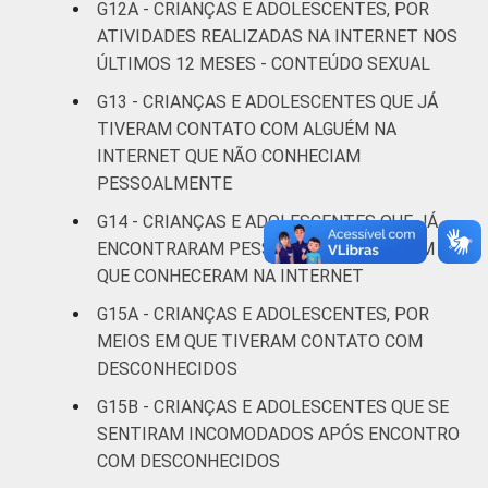
G12A - CRIANÇAS E ADOLESCENTES, POR
ATIVIDADES REALIZADAS NA INTERNET NOS
Não tem
12
ÚLTIMOS 12 MESES - CONTEÚDO SEXUAL
renda
G13 - CRIANÇAS E ADOLESCENTES QUE JÁ
Não sabe
4
TIVERAM CONTATO COM ALGUÉM NA
INTERNET QUE NÃO CONHECIAM
Não
PESSOALMENTE
8
respondeu
G14 - CRIANÇAS E ADOLESCENTES QUE JÁ
ENCONTRARAM PESSOALMENTE ALGUÉM
CLASSE
AB
7
SOCIAL
QUE CONHECERAM NA INTERNET
C
8
G15A - CRIANÇAS E ADOLESCENTES, POR
MEIOS EM QUE TIVERAM CONTATO COM
DE
9
DESCONHECIDOS
G15B - CRIANÇAS E ADOLESCENTES QUE SE
DOMICÍLIO
Sim
8
SENTIRAM INCOMODADOS APÓS ENCONTRO
COM ACESSO
COM DESCONHECIDOS
À INTERNET
Não
8