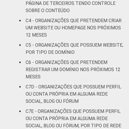
PÁGINA DE TERCEIROS TENDO CONTROLE
social
SOBRE O CONTEÚDO
C4 - ORGANIZAÇÕES QUE PRETENDEM CRIAR
Outros
87
UM WEBSITE OU HOMEPAGE NOS PRÓXIMOS
12 MESES
Fonte: CGI.br/NIC.br, Centro Regional de
Estudos para o Desenvolvimento da
C5 - ORGANIZAÇÕES QUE POSSUEM WEBSITE,
Sociedade da Informação (Cetic.br),
POR TIPO DE DOMÍNIO
Pesquisa sobre o uso das Tecnologias de
C6 - ORGANIZAÇÕES QUE PRETENDEM
Informação e Comunicação nas organizações
REGISTRAR UM DOMÍNIO NOS PRÓXIMOS 12
sem fins lucrativos brasileiras - TIC
MESES
Organizações Sem Fins Lucrativos 2016
C7D - ORGANIZAÇÕES QUE POSSUEM PERFIL
OU CONTA PRÓPRIA EM ALGUMA REDE
SOCIAL, BLOG OU FÓRUM
C7E - ORGANIZAÇÕES QUE POSSUEM PERFIL
OU CONTA PRÓPRIA EM ALGUMA REDE
SOCIAL, BLOG OU FÓRUM, POR TIPO DE REDE