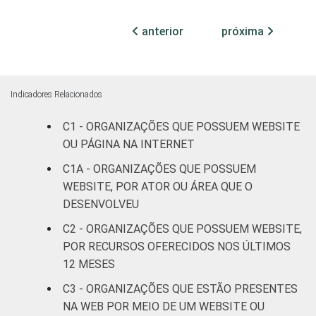
ATIVIDADES-
Associações
FIM
patronais,
anterior
próxima
90
profissionais e
sindicais
Cultura e
Indicadores Relacionados
86
recreação
C1 - ORGANIZAÇÕES QUE POSSUEM WEBSITE
Educação e
OU PÁGINA NA INTERNET
95
pesquisa
C1A - ORGANIZAÇÕES QUE POSSUEM
WEBSITE, POR ATOR OU ÁREA QUE O
Desenvolvimento
DESENVOLVEU
e defesa de
91
C2 - ORGANIZAÇÕES QUE POSSUEM WEBSITE,
direitos
POR RECURSOS OFERECIDOS NOS ÚLTIMOS
Religião
87
12 MESES
C3 - ORGANIZAÇÕES QUE ESTÃO PRESENTES
Saúde e
NA WEB POR MEIO DE UM WEBSITE OU
assistência
89