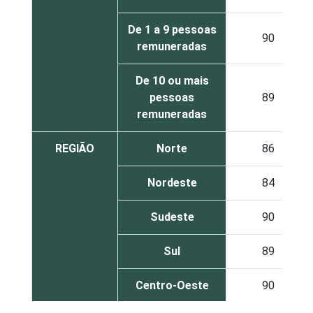
De 1 a 9 pessoas
90
remuneradas
De 10 ou mais
pessoas
89
remuneradas
REGIÃO
Norte
86
Nordeste
84
Sudeste
90
Sul
89
Centro-Oeste
90