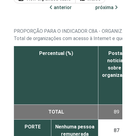
anterior
próxima
PROPORÇÃO PARA O INDICADOR C8A - ORGANIZAÇÕES
Total de organizações com acesso à Internet e que possu
Percentual (%)
Postar
notícias
sobre a
organização
TOTAL
89
PORTE
Nenhuma pessoa
87
remunerada