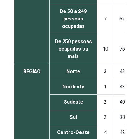
De 50 a 249
pessoas
7
62
ocupadas
De 250 pessoas
ocupadas ou
10
76
mais
REGIÃO
Norte
3
43
Nordeste
1
43
Sudeste
2
40
Sul
2
38
Centro-Oeste
4
42