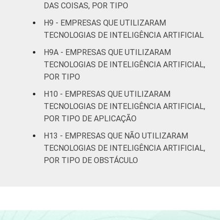
atividades de
DAS COISAS, POR TIPO
serviços
H9 - EMPRESAS QUE UTILIZARAM
TECNOLOGIAS DE INTELIGÊNCIA ARTIFICIAL
Fonte: CGI.br/NIC.br, Centro Regional de
Estudos para o Desenvolvimento da
H9A - EMPRESAS QUE UTILIZARAM
Sociedade da Informação (Cetic.br),
TECNOLOGIAS DE INTELIGÊNCIA ARTIFICIAL,
Pesquisa sobre o uso das tecnologias de
POR TIPO
Informação e comunicação nas empresas
H10 - EMPRESAS QUE UTILIZARAM
brasileiras - TIC Empresas 2023.
TECNOLOGIAS DE INTELIGÊNCIA ARTIFICIAL,
¹Este indicador foi coletado somente entre
POR TIPO DE APLICAÇÃO
as empresas que possuem área ou
departamento de TI. Para fins de divulgação,
H13 - EMPRESAS QUE NÃO UTILIZARAM
são apresentados os resultados pelo total
TECNOLOGIAS DE INTELIGÊNCIA ARTIFICIAL,
de empresas.
POR TIPO DE OBSTÁCULO