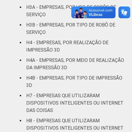
Informação e
H3A - EMPRESAS, POR USO DE ROBÔS DE
3
80
comunicação
SERVIÇO
H3B - EMPRESAS, POR TIPO DE ROBÔ DE
Atividades
SERVIÇO
imobiliárias,
atividades
H4 - EMPRESAS, POR REALIZAÇÃO DE
profissionais,
IMPRESSÃO 3D
científicas e
1
50
H4A - EMPRESAS, POR MEIO DE REALIZAÇÃO
técnicas,
DA IMPRESSÃO 3D
atividades
administrativas
H4B - EMPRESAS, POR TIPO DE IMPRESSÃO
e serviços
3D
complementares
H7 - EMPRESAS QUE UTILIZARAM
DISPOSITIVOS INTELIGENTES OU INTERNET
Artes, cultura,
DAS COISAS
esporte e
recreação,
H8 - EMPRESAS QUE UTILIZARAM
0
39
outras
DISPOSITIVOS INTELIGENTES OU INTERNET