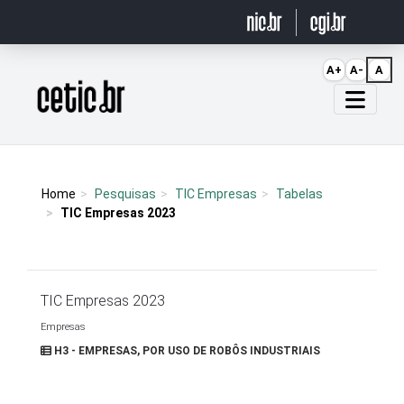
Ir para o conteúdo
A+
A-
A
Página inicial
Home
Pesquisas
TIC Empresas
Tabelas
TIC Empresas 2023
TIC Empresas 2023
Empresas
H3 - EMPRESAS, POR USO DE ROBÔS INDUSTRIAIS