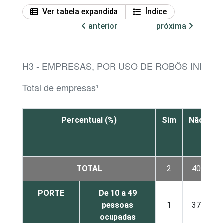
Ver tabela expandida
Índice
anterior
próxima
H3 - EMPRESAS, POR USO DE ROBÔS INDUST
Total de empresas¹
Percentual (%)
Sim
Não
N
s
TOTAL
2
40
PORTE
De 10 a 49
pessoas
1
37
ocupadas