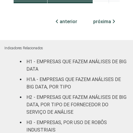
MERCADOS
Indústria de
6
32
DE
transformação
anterior
próxima
ATUAÇÃO
Construção
2
26
Comércio,
Indicadores Relacionados
reparação de
veículos
1
43
H1 - EMPRESAS QUE FAZEM ANÁLISES DE BIG
automotores e
DATA
motocicletas
H1A - EMPRESAS QUE FAZEM ANÁLISES DE
BIG DATA, POR TIPO
Transporte,
armazenagem e
1
42
H2 - EMPRESAS QUE FAZEM ANÁLISES DE BIG
correio
DATA, POR TIPO DE FORNECEDOR DO
SERVIÇO DE ANÁLISE
Alojamento e
0
32
H3 - EMPRESAS, POR USO DE ROBÔS
alimentação
INDUSTRIAIS