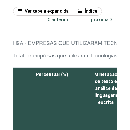
Ver tabela expandida
Índice
anterior
próxima
H9A - EMPRESAS QUE UTILIZARAM TECNOLOGI
Total de empresas que utilizaram tecnologias de Inte
Percentual (%)
Mineração
R
de texto e
análise da
linguagem
escrita
f
p