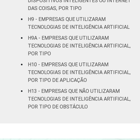
DISPOSITIVOS INTELIGENTES OU INTERNET
e serviços
DAS COISAS, POR TIPO
complementares
H9 - EMPRESAS QUE UTILIZARAM
TECNOLOGIAS DE INTELIGÊNCIA ARTIFICIAL
Artes, cultura,
esporte e
H9A - EMPRESAS QUE UTILIZARAM
recreação,
TECNOLOGIAS DE INTELIGÊNCIA ARTIFICIAL,
10
outras
POR TIPO
atividades de
H10 - EMPRESAS QUE UTILIZARAM
serviços
TECNOLOGIAS DE INTELIGÊNCIA ARTIFICIAL,
POR TIPO DE APLICAÇÃO
Fonte: CGI.br/NIC.br, Centro Regional de
Estudos para o Desenvolvimento da
H13 - EMPRESAS QUE NÃO UTILIZARAM
Sociedade da Informação (Cetic.br),
TECNOLOGIAS DE INTELIGÊNCIA ARTIFICIAL,
Pesquisa sobre o uso das tecnologias de
POR TIPO DE OBSTÁCULO
Informação e comunicação nas empresas
brasileiras - TIC Empresas 2023.