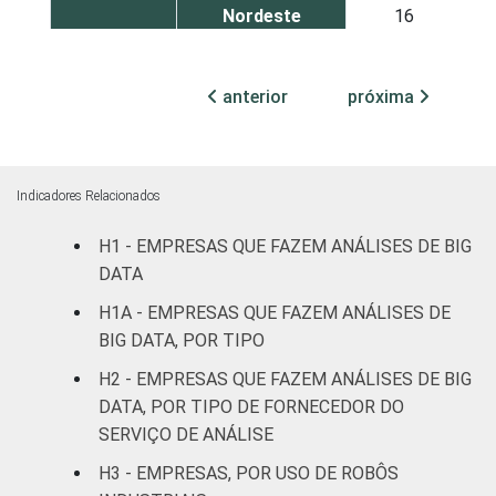
Nordeste
16
Sudeste
16
anterior
próxima
Sul
13
Centro-Oeste
15
Indicadores Relacionados
MERCADOS
Indústria de
H1 - EMPRESAS QUE FAZEM ANÁLISES DE BIG
14
DE
transformação
DATA
ATUAÇÃO
H1A - EMPRESAS QUE FAZEM ANÁLISES DE
Construção
16
BIG DATA, POR TIPO
Comércio,
H2 - EMPRESAS QUE FAZEM ANÁLISES DE BIG
reparação de
DATA, POR TIPO DE FORNECEDOR DO
veículos
13
SERVIÇO DE ANÁLISE
automotores e
H3 - EMPRESAS, POR USO DE ROBÔS
motocicletas