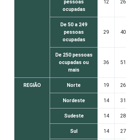
pessoas
12
26
ocupadas
De 50 a 249
pessoas
29
40
ocupadas
De 250 pessoas
ocupadas ou
36
51
mais
REGIÃO
Norte
19
26
Nordeste
14
31
Sudeste
14
28
Sul
14
27