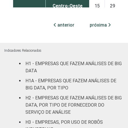
Centro-Oeste
15
29
MERCADOS
Indústria de
14
24
anterior
próxima
DE
transformação
ATUAÇÃO
Construção
9
19
Indicadores Relacionados
Comércio,
reparação de
H1 - EMPRESAS QUE FAZEM ANÁLISES DE BIG
veículos
13
31
DATA
automotores e
H1A - EMPRESAS QUE FAZEM ANÁLISES DE
motocicletas
BIG DATA, POR TIPO
Transporte,
H2 - EMPRESAS QUE FAZEM ANÁLISES DE BIG
armazenagem e
16
27
DATA, POR TIPO DE FORNECEDOR DO
correio
SERVIÇO DE ANÁLISE
H3 - EMPRESAS, POR USO DE ROBÔS
Alojamento e
10
22