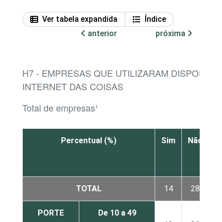
Ver tabela expandida
Índice
anterior
próxima
H7 - EMPRESAS QUE UTILIZARAM DISPOSITI
INTERNET DAS COISAS
Total de empresas¹
Percentual (%)
Sim
Não
N
s
TOTAL
14
28
PORTE
De 10 a 49