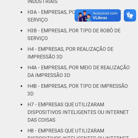
INDUSTRIAIS
alimentação
H3A - EMPRESAS, POR USO DE ROBÔS DE
Informação e
SERVIÇO
37
42
comunicação
H3B - EMPRESAS, POR TIPO DE ROBÔ DE
SERVIÇO
Atividades
imobiliárias,
H4 - EMPRESAS, POR REALIZAÇÃO DE
atividades
IMPRESSÃO 3D
profissionais,
H4A - EMPRESAS, POR MEIO DE REALIZAÇÃO
científicas e
17
32
DA IMPRESSÃO 3D
técnicas,
atividades
H4B - EMPRESAS, POR TIPO DE IMPRESSÃO
administrativas
3D
e serviços
H7 - EMPRESAS QUE UTILIZARAM
complementares
DISPOSITIVOS INTELIGENTES OU INTERNET
DAS COISAS
Artes, cultura,
esporte e
H8 - EMPRESAS QUE UTILIZARAM
recreação,