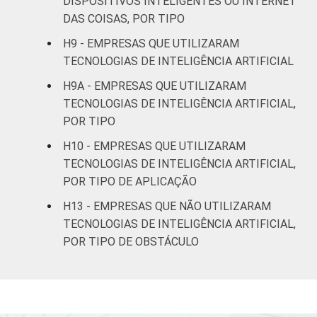
DISPOSITIVOS INTELIGENTES OU INTERNET
14
25
outras
DAS COISAS, POR TIPO
atividades de
H9 - EMPRESAS QUE UTILIZARAM
serviços
TECNOLOGIAS DE INTELIGÊNCIA ARTIFICIAL
Fonte: CGI.br/NIC.br, Centro Regional de
H9A - EMPRESAS QUE UTILIZARAM
Estudos para o Desenvolvimento da
TECNOLOGIAS DE INTELIGÊNCIA ARTIFICIAL,
Sociedade da Informação (Cetic.br),
POR TIPO
Pesquisa sobre o uso das tecnologias de
H10 - EMPRESAS QUE UTILIZARAM
Informação e comunicação nas empresas
TECNOLOGIAS DE INTELIGÊNCIA ARTIFICIAL,
brasileiras - TIC Empresas 2023.
POR TIPO DE APLICAÇÃO
¹Este indicador foi coletado somente entre
as empresas que possuem área ou
H13 - EMPRESAS QUE NÃO UTILIZARAM
departamento de TI. Para fins de divulgação,
TECNOLOGIAS DE INTELIGÊNCIA ARTIFICIAL,
são apresentados os resultados pelo total
POR TIPO DE OBSTÁCULO
de empresas.