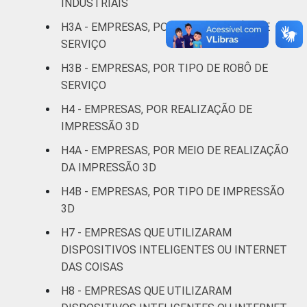
INDUSTRIAIS
Alojamento e
62
alimentação
H3A - EMPRESAS, POR USO DE ROBÔS DE
SERVIÇO
Informação e
46
H3B - EMPRESAS, POR TIPO DE ROBÔ DE
comunicação
SERVIÇO
Atividades
H4 - EMPRESAS, POR REALIZAÇÃO DE
imobiliárias,
IMPRESSÃO 3D
atividades
H4A - EMPRESAS, POR MEIO DE REALIZAÇÃO
profissionais,
DA IMPRESSÃO 3D
científicas e
29
técnicas,
H4B - EMPRESAS, POR TIPO DE IMPRESSÃO
atividades
3D
administrativas
H7 - EMPRESAS QUE UTILIZARAM
e serviços
DISPOSITIVOS INTELIGENTES OU INTERNET
complementares
DAS COISAS
Artes, cultura,
H8 - EMPRESAS QUE UTILIZARAM
esporte e