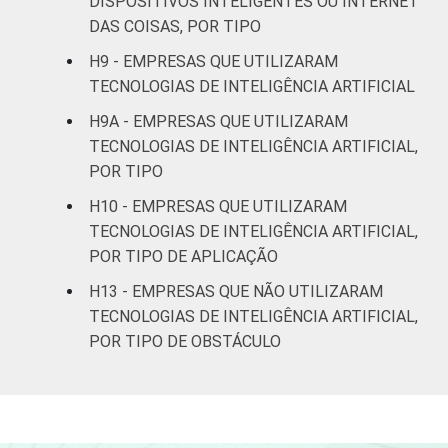
DISPOSITIVOS INTELIGENTES OU INTERNET
recreação,
DAS COISAS, POR TIPO
53
outras
H9 - EMPRESAS QUE UTILIZARAM
atividades de
TECNOLOGIAS DE INTELIGÊNCIA ARTIFICIAL
serviços
H9A - EMPRESAS QUE UTILIZARAM
Fonte: CGI.br/NIC.br, Centro Regional de
TECNOLOGIAS DE INTELIGÊNCIA ARTIFICIAL,
Estudos para o Desenvolvimento da
POR TIPO
Sociedade da Informação (Cetic.br),
H10 - EMPRESAS QUE UTILIZARAM
Pesquisa sobre o uso das tecnologias de
TECNOLOGIAS DE INTELIGÊNCIA ARTIFICIAL,
Informação e comunicação nas empresas
POR TIPO DE APLICAÇÃO
brasileiras - TIC Empresas 2023.
H13 - EMPRESAS QUE NÃO UTILIZARAM
TECNOLOGIAS DE INTELIGÊNCIA ARTIFICIAL,
POR TIPO DE OBSTÁCULO