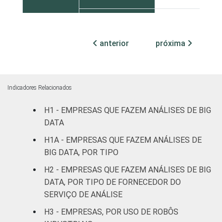
Centro-Oeste
43
anterior
próxima
MERCADOS
Indústria de
48
DE
transformação
ATUAÇÃO
Construção
36
Indicadores Relacionados
Comércio,
H1 - EMPRESAS QUE FAZEM ANÁLISES DE BIG
reparação de
DATA
veículos
59
H1A - EMPRESAS QUE FAZEM ANÁLISES DE
automotores e
BIG DATA, POR TIPO
motocicletas
H2 - EMPRESAS QUE FAZEM ANÁLISES DE BIG
Transporte,
DATA, POR TIPO DE FORNECEDOR DO
armazenagem e
37
SERVIÇO DE ANÁLISE
correio
H3 - EMPRESAS, POR USO DE ROBÔS