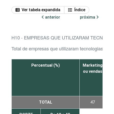
Ver tabela expandida
Índice
anterior
próxima
H10 - EMPRESAS QUE UTILIZARAM TECNOLOGI
Total de empresas que utilizaram tecnologias de Inte
Percentual (%)
Marketing
Pr
ou vendas
p
TOTAL
47