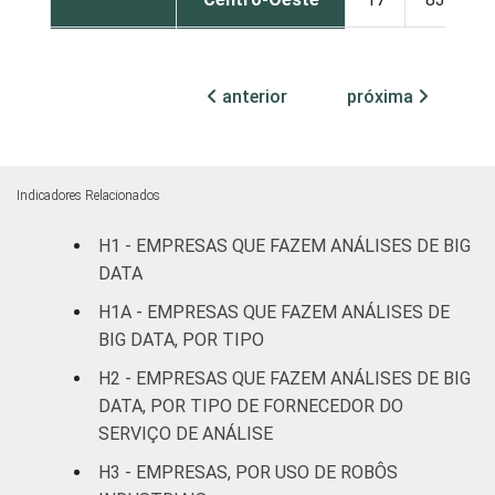
MERCADOS
Indústria de
11
89
DE
transformação
anterior
próxima
ATUAÇÃO
Construção
10
90
Comércio,
Indicadores Relacionados
reparação de
veículos
12
88
H1 - EMPRESAS QUE FAZEM ANÁLISES DE BIG
automotores e
DATA
motocicletas
H1A - EMPRESAS QUE FAZEM ANÁLISES DE
BIG DATA, POR TIPO
Transporte,
armazenagem e
14
86
H2 - EMPRESAS QUE FAZEM ANÁLISES DE BIG
correio
DATA, POR TIPO DE FORNECEDOR DO
SERVIÇO DE ANÁLISE
Alojamento e
6
94
H3 - EMPRESAS, POR USO DE ROBÔS
alimentação