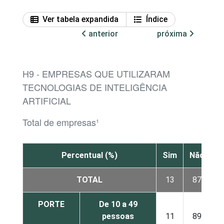
Ver tabela expandida
Índice
anterior
próxima
H9 - EMPRESAS QUE UTILIZARAM
TECNOLOGIAS DE INTELIGÊNCIA
ARTIFICIAL
Total de empresas¹
Percentual (%)
Sim
Não
TOTAL
13
87
PORTE
De 10 a 49
pessoas
11
89