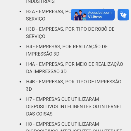
INDUSTRIAIS
Informação e
H3A - EMPRESAS, POR USO DE ROBÔS DE
40
60
comunicação
SERVIÇO
H3B - EMPRESAS, POR TIPO DE ROBÔ DE
Atividades
SERVIÇO
imobiliárias,
atividades
H4 - EMPRESAS, POR REALIZAÇÃO DE
profissionais,
IMPRESSÃO 3D
científicas e
18
82
H4A - EMPRESAS, POR MEIO DE REALIZAÇÃO
técnicas,
DA IMPRESSÃO 3D
atividades
administrativas
H4B - EMPRESAS, POR TIPO DE IMPRESSÃO
e serviços
3D
complementares
H7 - EMPRESAS QUE UTILIZARAM
DISPOSITIVOS INTELIGENTES OU INTERNET
Artes, cultura,
DAS COISAS
esporte e
recreação,
H8 - EMPRESAS QUE UTILIZARAM
13
87
outras