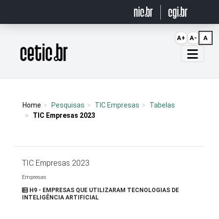
Ir para o conteúdo
A+
A-
A
Página inicial
Home
Pesquisas
TIC Empresas
Tabelas
TIC Empresas 2023
TIC Empresas 2023
Empresas
H9 - EMPRESAS QUE UTILIZARAM TECNOLOGIAS DE
INTELIGÊNCIA ARTIFICIAL