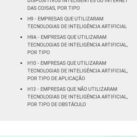
DISPOSITIVOS INTELIGENTES OU INTERNET
atividades de
DAS COISAS, POR TIPO
serviços
H9 - EMPRESAS QUE UTILIZARAM
TECNOLOGIAS DE INTELIGÊNCIA ARTIFICIAL
Fonte: CGI.br/NIC.br, Centro Regional de
H9A - EMPRESAS QUE UTILIZARAM
Estudos para o Desenvolvimento da
TECNOLOGIAS DE INTELIGÊNCIA ARTIFICIAL,
Sociedade da Informação (Cetic.br),
POR TIPO
Pesquisa sobre o uso das tecnologias de
Informação e comunicação nas empresas
H10 - EMPRESAS QUE UTILIZARAM
brasileiras - TIC Empresas 2023.
TECNOLOGIAS DE INTELIGÊNCIA ARTIFICIAL,
¹Este indicador foi coletado somente entre
POR TIPO DE APLICAÇÃO
as empresas que possuem área ou
H13 - EMPRESAS QUE NÃO UTILIZARAM
departamento de TI. Para fins de divulgação,
são apresentados os resultados pelo total
TECNOLOGIAS DE INTELIGÊNCIA ARTIFICIAL,
de empresas.
POR TIPO DE OBSTÁCULO