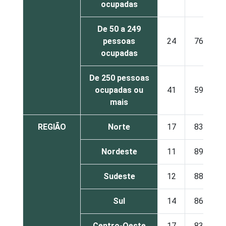
ocupadas
De 50 a 249
pessoas
24
76
ocupadas
De 250 pessoas
ocupadas ou
41
59
mais
REGIÃO
Norte
17
83
Nordeste
11
89
Sudeste
12
88
Sul
14
86
Centro-Oeste
17
83