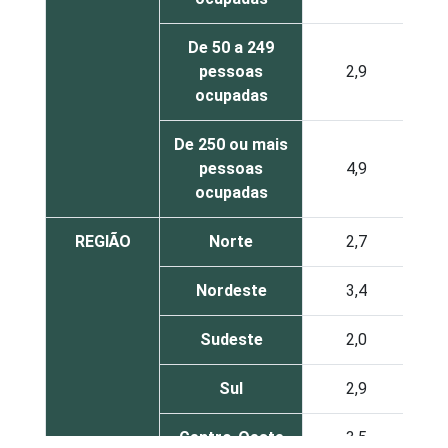
De 50 a 249
pessoas
2,9
ocupadas
De 250 ou mais
pessoas
4,9
ocupadas
REGIÃO
Norte
2,7
Nordeste
3,4
Sudeste
2,0
Sul
2,9
Centro-Oeste
3,5