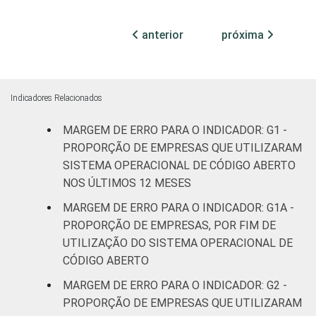
MERCADOS
Indústria de
anterior
próxima
2,2
DE
transformação
ATUAÇÃO -
CNAE 2.0
Construção
2,7
Indicadores Relacionados
Comércio;
MARGEM DE ERRO PARA O INDICADOR: G1 -
reparação de
veículos
2,9
PROPORÇÃO DE EMPRESAS QUE UTILIZARAM
automotores e
SISTEMA OPERACIONAL DE CÓDIGO ABERTO
motocicletas
NOS ÚLTIMOS 12 MESES
MARGEM DE ERRO PARA O INDICADOR: G1A -
Transporte,
PROPORÇÃO DE EMPRESAS, POR FIM DE
armazenagem
3,2
UTILIZAÇÃO DO SISTEMA OPERACIONAL DE
e correio
CÓDIGO ABERTO
Alojamento e
MARGEM DE ERRO PARA O INDICADOR: G2 -
2,1
alimentação
PROPORÇÃO DE EMPRESAS QUE UTILIZARAM