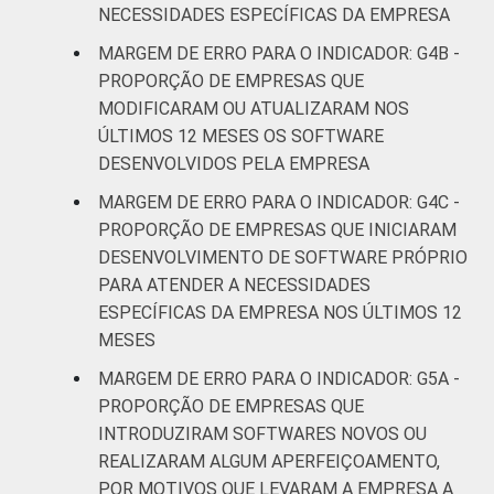
NECESSIDADES ESPECÍFICAS DA EMPRESA
atividades de
serviços
MARGEM DE ERRO PARA O INDICADOR: G4B -
PROPORÇÃO DE EMPRESAS QUE
* Base: 7010 empresas que declararam usar
MODIFICARAM OU ATUALIZARAM NOS
computador, com 10 ou mais pessoas
ÚLTIMOS 12 MESES OS SOFTWARE
ocupadas, que constituem os seguintes
DESENVOLVIDOS PELA EMPRESA
segmentos da CNAE 2.0 (C, F, G, H, I, J, L, M,
MARGEM DE ERRO PARA O INDICADOR: G4C -
N, R e S). Estimativa: 486345 empresas.
PROPORÇÃO DE EMPRESAS QUE INICIARAM
Dados coletados entre setembro de 2014 e
março de 2015.
DESENVOLVIMENTO DE SOFTWARE PRÓPRIO
Fonte: NIC.br - set 2014 / mar 2015
PARA ATENDER A NECESSIDADES
ESPECÍFICAS DA EMPRESA NOS ÚLTIMOS 12
MESES
MARGEM DE ERRO PARA O INDICADOR: G5A -
PROPORÇÃO DE EMPRESAS QUE
INTRODUZIRAM SOFTWARES NOVOS OU
REALIZARAM ALGUM APERFEIÇOAMENTO,
POR MOTIVOS QUE LEVARAM A EMPRESA A