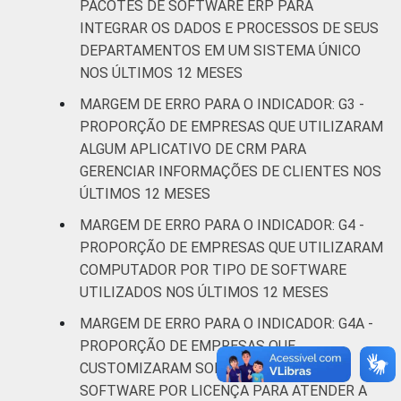
PACOTES DE SOFTWARE ERP PARA
Atividades
INTEGRAR OS DADOS E PROCESSOS DE SEUS
imobiliárias;
DEPARTAMENTOS EM UM SISTEMA ÚNICO
Atividades
NOS ÚLTIMOS 12 MESES
profissionais,
MARGEM DE ERRO PARA O INDICADOR: G3 -
científicas e
4,1
PROPORÇÃO DE EMPRESAS QUE UTILIZARAM
técnicas;
ALGUM APLICATIVO DE CRM PARA
Atividades
GERENCIAR INFORMAÇÕES DE CLIENTES NOS
administrativas
ÚLTIMOS 12 MESES
e serviços
complentares
MARGEM DE ERRO PARA O INDICADOR: G4 -
PROPORÇÃO DE EMPRESAS QUE UTILIZARAM
Informação e
COMPUTADOR POR TIPO DE SOFTWARE
4,5
Comunicação
UTILIZADOS NOS ÚLTIMOS 12 MESES
MARGEM DE ERRO PARA O INDICADOR: G4A -
Artes, cultura,
PROPORÇÃO DE EMPRESAS QUE
esporte e
CUSTOMIZARAM SOFTWARE LIVRE OU
recreação;
3,2
SOFTWARE POR LICENÇA PARA ATENDER A
Outras