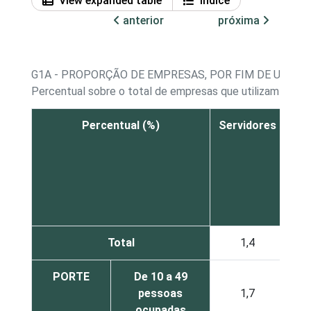
View expanded table
Índice
anterior
próxima
G1A - PROPORÇÃO DE EMPRESAS, POR FIM DE UTILI
Percentual sobre o total de empresas que utilizam comp
Percentual (%)
Servidores
Co
pe
Total
1,4
PORTE
De 10 a 49
pessoas
1,7
ocupadas