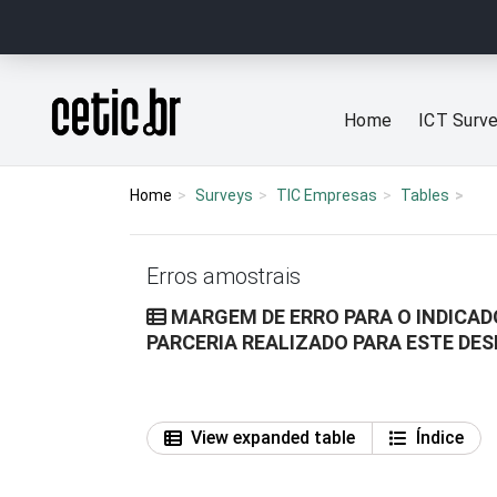
Ir para o conteúdo
Página inicial
Home
ICT Surv
Home
Surveys
TIC Empresas
Tables
Erros amostrais
MARGEM DE ERRO PARA O INDICAD
PARCERIA REALIZADO PARA ESTE D
View expanded table
Índice