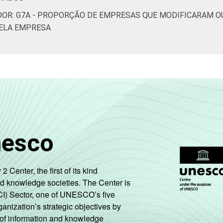
utilizar computador e ter desenvolvido software pela própria
DOR: G7A - PROPORÇÃO DE EMPRESAS QUE MODIFICARAM O
da CNAE 2.0 (C, F, G, H, I, J, L, M, N, R e S). Respostas estim
ELA EMPRESA
arço de 2015.
nesco
enter, the first of its kind
nd knowledge societies. The Center is
CI) Sector, one of UNESCO’s five
ganization’s strategic objectives by
ng of information and knowledge