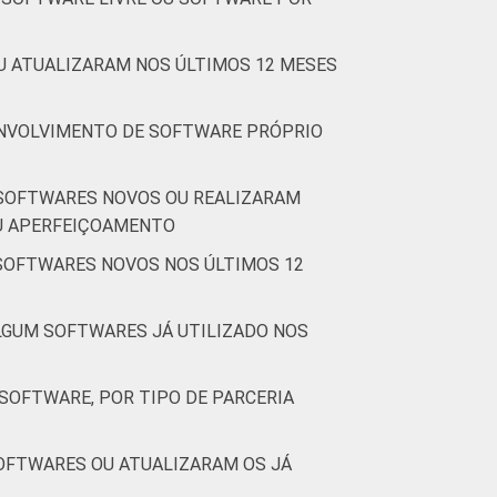
,9
3,3
4,0
7,5
U ATUALIZARAM NOS ÚLTIMOS 12 MESES
SENVOLVIMENTO DE SOFTWARE PRÓPRIO
 SOFTWARES NOVOS OU REALIZARAM
OU APERFEIÇOAMENTO
,6
2,6
2,5
4,9
 SOFTWARES NOVOS NOS ÚLTIMOS 12
LGUM SOFTWARES JÁ UTILIZADO NOS
,7
2,4
4,0
6,3
SOFTWARE, POR TIPO DE PARCERIA
SOFTWARES OU ATUALIZARAM OS JÁ