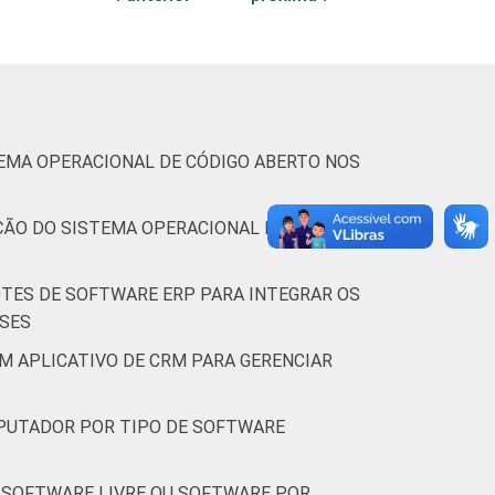
,4
4,1
1,2
7,0
,2
2,3
3,0
6,0
TEMA OPERACIONAL DE CÓDIGO ABERTO NOS
AÇÃO DO SISTEMA OPERACIONAL DE CÓDIGO
,7
3,0
3,1
6,5
OTES DE SOFTWARE ERP PARA INTEGRAR OS
ESES
M APLICATIVO DE CRM PARA GERENCIAR
,2
4,5
4,8
7,3
MPUTADOR POR TIPO DE SOFTWARE
 SOFTWARE LIVRE OU SOFTWARE POR