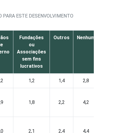
DO PARA ESTE DESENVOLVIMENTO
gãos
Fundações
Outros
Nenhum
de
ou
erno
Associações
sem fins
lucrativos
,2
1,2
1,4
2,8
,9
1,8
2,2
4,2
,0
2,1
2,4
4,4