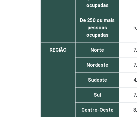
ocupadas
De 250 ou mais
pessoas
5
ocupadas
REGIÃO
Norte
7
Nordeste
7
Sudeste
4
Sul
7
Centro-Oeste
8
MERCADOS
Indústria de
5
DE
transformação