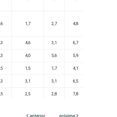
,6
1,7
2,7
4,8
,3
4,6
3,1
6,7
,3
4,0
5,6
5,9
,5
1,5
1,7
4,1
,3
3,1
3,1
6,5
,5
2,5
2,8
7,8
,0
2,3
2,3
4,7
anterior
próxima