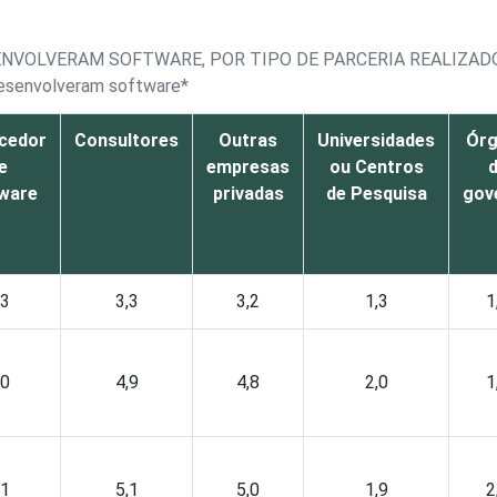
ENVOLVERAM SOFTWARE, POR TIPO DE PARCERIA REALIZA
desenvolveram software*
cedor
Consultores
Outras
Universidades
Ór
e
empresas
ou Centros
ware
privadas
de Pesquisa
gov
,3
3,3
3,2
1,3
1
,0
4,9
4,8
2,0
1
,1
5,1
5,0
1,9
2