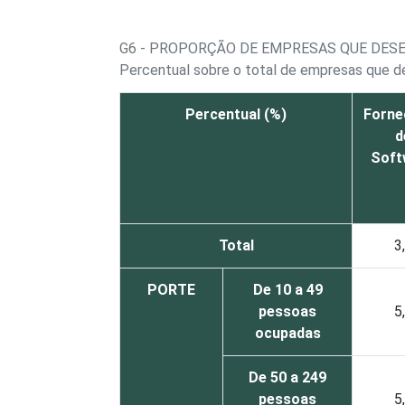
G6 - PROPORÇÃO DE EMPRESAS QUE DES
Percentual sobre o total de empresas que 
Percentual (%)
Forne
d
Soft
Total
3
PORTE
De 10 a 49
pessoas
5
ocupadas
De 50 a 249
pessoas
5