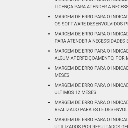
profissionais,
LICENÇA PARA ATENDER A NECES
científicas e
7
MARGEM DE ERRO PARA O INDICA
técnicas;
OS SOFTWARE DESENVOLVIDOS P
Atividades
administrativas
MARGEM DE ERRO PARA O INDICA
e serviços
PARA ATENDER A NECESSIDADES 
complentares
MARGEM DE ERRO PARA O INDICA
ALGUM APERFEIÇOAMENTO, POR 
Informação e
5
MARGEM DE ERRO PARA O INDICA
Comunicação
MESES
Artes, cultura,
MARGEM DE ERRO PARA O INDICA
esporte e
ÚLTIMOS 12 MESES
recreação;
6
MARGEM DE ERRO PARA O INDICA
Outras
REALIZADO PARA ESTE DESENVO
atividades de
serviços
MARGEM DE ERRO PARA O INDICA
UTILIZADOS POR RESULTADOS G