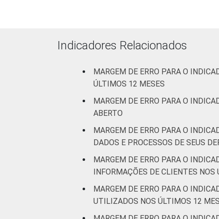
ATUAÇÃO -
CNAE 2.0
Construção
7
Comércio;
Indicadores Relacionados
reparação de
veículos
7
MARGEM DE ERRO PARA O INDICA
automotores e
ÚLTIMOS 12 MESES
motocicletas
MARGEM DE ERRO PARA O INDICAD
Transporte,
ABERTO
armazenagem
7
MARGEM DE ERRO PARA O INDICA
e correio
DADOS E PROCESSOS DE SEUS DE
Alojamento e
MARGEM DE ERRO PARA O INDICA
8
alimentação
INFORMAÇÕES DE CLIENTES NOS 
MARGEM DE ERRO PARA O INDICA
Atividades
UTILIZADOS NOS ÚLTIMOS 12 ME
imobiliárias;
Atividades
MARGEM DE ERRO PARA O INDICA