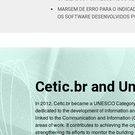
* Base: 2262 empresas que declararam 
MARGEM DE ERRO PARA O INDICA
que constituem os seguintes segmentos 
OS SOFTWARE DESENVOLVIDOS P
coletados entre setembro de 2014 e m
Fonte: NIC.br - set 2014 / mar 2015
Cetic.br and U
In 2012, Cetic.br became a UNESCO Category 2 C
dedicated to the development of information a
linked to the Communication and Information (
areas of work. It contributes to achieving the or
strengthening its efforts to monitor the buildi