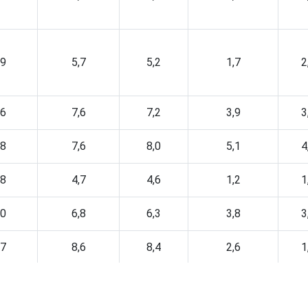
,9
5,7
5,2
1,7
2
,6
7,6
7,2
3,9
3
,8
7,6
8,0
5,1
4
,8
4,7
4,6
1,2
1
,0
6,8
6,3
3,8
3
,7
8,6
8,4
2,6
1
,6
5,6
5,3
2,4
3