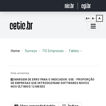
Ir para o conteúdo
A+
A-
A
Página inicial
Home
Surveys
TIC Empresas
Tables
Erros amostrais
MARGEM DE ERRO PARA O INDICADOR: G5E - PROPORÇÃO
DE EMPRESAS QUE INTRODUZIRAM SOFTWARES NOVOS
NOS ÚLTIMOS 12 MESES