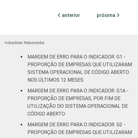
3,0
3,0
DE
transformação
ATUAÇÃO -
anterior
próxima
CNAE 2.0
Construção
4,0
4,0
Comércio;
reparação de
Indicadores Relacionados
veículos
3,6
3,7
MARGEM DE ERRO PARA O INDICADOR: G1 -
automotores e
motocicletas
PROPORÇÃO DE EMPRESAS QUE UTILIZARAM
SISTEMA OPERACIONAL DE CÓDIGO ABERTO
Transporte,
NOS ÚLTIMOS 12 MESES
armazenagem
3,9
4,0
MARGEM DE ERRO PARA O INDICADOR: G1A -
e correio
PROPORÇÃO DE EMPRESAS, POR FIM DE
UTILIZAÇÃO DO SISTEMA OPERACIONAL DE
Alojamento e
3,2
3,3
CÓDIGO ABERTO
alimentação
MARGEM DE ERRO PARA O INDICADOR: G2 -
Atividades
PROPORÇÃO DE EMPRESAS QUE UTILIZARAM