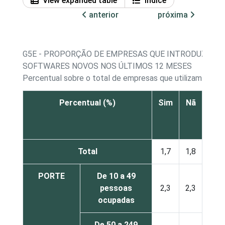
View expanded table
Índice
anterior
próxima
G5E - PROPORÇÃO DE EMPRESAS QUE INTRODUZIRA
SOFTWARES NOVOS NOS ÚLTIMOS 12 MESES
Percentual sobre o total de empresas que utilizam comp
Percentual (%)
Sim
Nã
Não 
res
Total
1,7
1,8
PORTE
De 10 a 49
pessoas
2,3
2,3
ocupadas
De 50 a 249