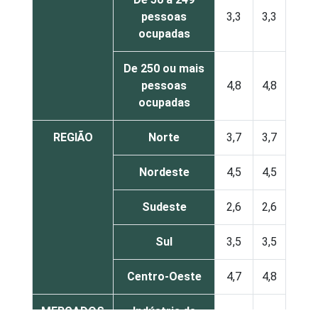
pessoas
3,3
3,3
ocupadas
De 250 ou mais
pessoas
4,8
4,8
ocupadas
REGIÃO
Norte
3,7
3,7
Nordeste
4,5
4,5
Sudeste
2,6
2,6
Sul
3,5
3,5
Centro-Oeste
4,7
4,8
MERCADOS
Indústria de