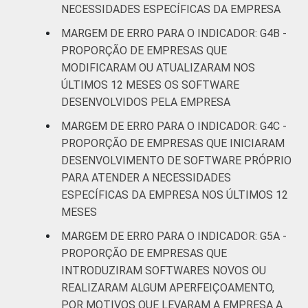
NECESSIDADES ESPECÍFICAS DA EMPRESA
* Base: 7010 empresas que declararam usar
MARGEM DE ERRO PARA O INDICADOR: G4B -
computador, com 10 ou mais pessoas
PROPORÇÃO DE EMPRESAS QUE
ocupadas, que constituem os seguintes
MODIFICARAM OU ATUALIZARAM NOS
segmentos da CNAE 2.0 (C, F, G, H, I, J, L, M,
ÚLTIMOS 12 MESES OS SOFTWARE
N, R e S). Estimativa: 486345 empresas.
DESENVOLVIDOS PELA EMPRESA
Dados coletados entre setembro de 2014 e
MARGEM DE ERRO PARA O INDICADOR: G4C -
março de 2015.
PROPORÇÃO DE EMPRESAS QUE INICIARAM
Fonte: NIC.br - set 2014 / mar 2015
DESENVOLVIMENTO DE SOFTWARE PRÓPRIO
PARA ATENDER A NECESSIDADES
ESPECÍFICAS DA EMPRESA NOS ÚLTIMOS 12
MESES
MARGEM DE ERRO PARA O INDICADOR: G5A -
PROPORÇÃO DE EMPRESAS QUE
INTRODUZIRAM SOFTWARES NOVOS OU
REALIZARAM ALGUM APERFEIÇOAMENTO,
POR MOTIVOS QUE LEVARAM A EMPRESA A