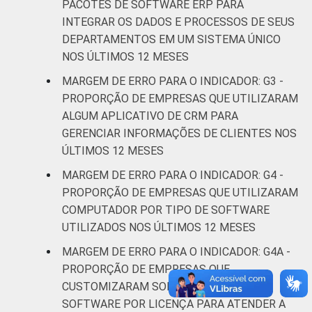
imobiliárias;
PACOTES DE SOFTWARE ERP PARA
Atividades
INTEGRAR OS DADOS E PROCESSOS DE SEUS
profissionais,
DEPARTAMENTOS EM UM SISTEMA ÚNICO
científicas e
NOS ÚLTIMOS 12 MESES
4,8
4,8
técnicas;
MARGEM DE ERRO PARA O INDICADOR: G3 -
Atividades
PROPORÇÃO DE EMPRESAS QUE UTILIZARAM
administrativas
ALGUM APLICATIVO DE CRM PARA
e serviços
GERENCIAR INFORMAÇÕES DE CLIENTES NOS
complentares
ÚLTIMOS 12 MESES
Informação e
MARGEM DE ERRO PARA O INDICADOR: G4 -
4,5
4,5
Comunicação
PROPORÇÃO DE EMPRESAS QUE UTILIZARAM
COMPUTADOR POR TIPO DE SOFTWARE
Artes, cultura,
UTILIZADOS NOS ÚLTIMOS 12 MESES
esporte e
MARGEM DE ERRO PARA O INDICADOR: G4A -
recreação;
4,0
4,0
PROPORÇÃO DE EMPRESAS QUE
Outras
CUSTOMIZARAM SOFTWARE LIVRE OU
atividades de
SOFTWARE POR LICENÇA PARA ATENDER A
serviços