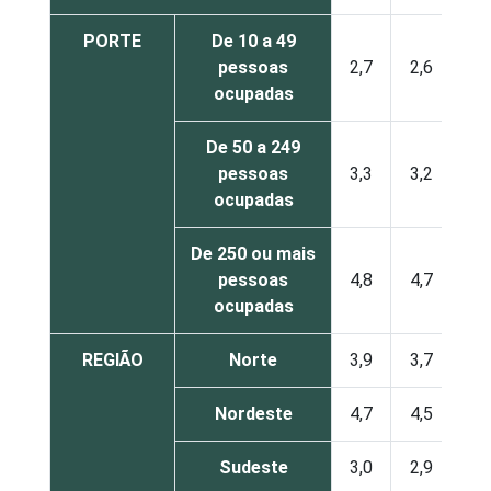
PORTE
De 10 a 49
pessoas
2,7
2,6
ocupadas
De 50 a 249
pessoas
3,3
3,2
ocupadas
De 250 ou mais
pessoas
4,8
4,7
ocupadas
REGIÃO
Norte
3,9
3,7
Nordeste
4,7
4,5
Sudeste
3,0
2,9