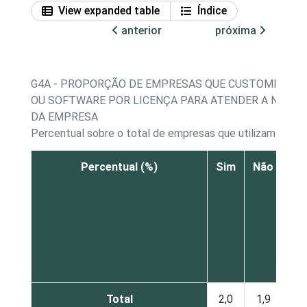
View expanded table
Índice
anterior
próxima
G4A - PROPORÇÃO DE EMPRESAS QUE CUSTOMIZARA
OU SOFTWARE POR LICENÇA PARA ATENDER A NECES
DA EMPRESA
Percentual sobre o total de empresas que utilizam comp
Percentual (%)
Sim
Não
Não
re
Total
2,0
1,9