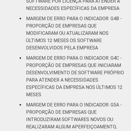
SOFTWARE POR LICENÇA PARA ATENDER A
Artes, cultura,
NECESSIDADES ESPECÍFICAS DA EMPRESA
esporte e
recreação;
MARGEM DE ERRO PARA O INDICADOR: G4B -
4,3
4,2
Outras
PROPORÇÃO DE EMPRESAS QUE
atividades de
MODIFICARAM OU ATUALIZARAM NOS
serviços
ÚLTIMOS 12 MESES OS SOFTWARE
DESENVOLVIDOS PELA EMPRESA
* Base: 7010 empresas que declararam usar
MARGEM DE ERRO PARA O INDICADOR: G4C -
computador, com 10 ou mais pessoas
PROPORÇÃO DE EMPRESAS QUE INICIARAM
ocupadas, que constituem os seguintes
segmentos da CNAE 2.0 (C, F, G, H, I, J, L, M,
DESENVOLVIMENTO DE SOFTWARE PRÓPRIO
N, R e S). Estimativa: 486345 empresas.
PARA ATENDER A NECESSIDADES
Dados coletados entre setembro de 2014 e
ESPECÍFICAS DA EMPRESA NOS ÚLTIMOS 12
março de 2015.
MESES
Fonte: NIC.br - set 2014 / mar 2015
MARGEM DE ERRO PARA O INDICADOR: G5A -
PROPORÇÃO DE EMPRESAS QUE
INTRODUZIRAM SOFTWARES NOVOS OU
REALIZARAM ALGUM APERFEIÇOAMENTO,