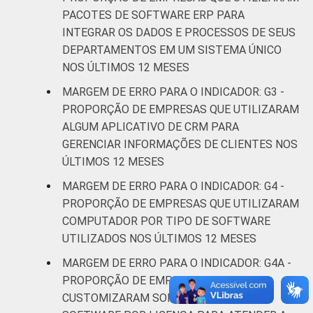
PACOTES DE SOFTWARE ERP PARA
Alojamento e
INTEGRAR OS DADOS E PROCESSOS DE SEUS
4,2
3,9
alimentação
DEPARTAMENTOS EM UM SISTEMA ÚNICO
NOS ÚLTIMOS 12 MESES
Atividades
MARGEM DE ERRO PARA O INDICADOR: G3 -
imobiliárias;
PROPORÇÃO DE EMPRESAS QUE UTILIZARAM
Atividades
ALGUM APLICATIVO DE CRM PARA
profissionais,
GERENCIAR INFORMAÇÕES DE CLIENTES NOS
científicas e
5,0
4,9
ÚLTIMOS 12 MESES
técnicas;
Atividades
MARGEM DE ERRO PARA O INDICADOR: G4 -
administrativas
PROPORÇÃO DE EMPRESAS QUE UTILIZARAM
e serviços
COMPUTADOR POR TIPO DE SOFTWARE
complentares
UTILIZADOS NOS ÚLTIMOS 12 MESES
MARGEM DE ERRO PARA O INDICADOR: G4A -
Informação e
4,5
4,5
PROPORÇÃO DE EMPRESAS QUE
Comunicação
CUSTOMIZARAM SOFTWARE LIVRE OU