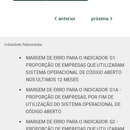
Sul
4,0
3,7
anterior
próxima
Centro-Oeste
5,3
4,4
MERCADOS
Indústria de
3,3
3,2
DE
transformação
Indicadores Relacionados
ATUAÇÃO -
CNAE 2.0
Construção
4,3
4,3
MARGEM DE ERRO PARA O INDICADOR: G1 -
PROPORÇÃO DE EMPRESAS QUE UTILIZARAM
Comércio;
SISTEMA OPERACIONAL DE CÓDIGO ABERTO
reparação de
NOS ÚLTIMOS 12 MESES
veículos
4,1
3,9
MARGEM DE ERRO PARA O INDICADOR: G1A -
automotores e
PROPORÇÃO DE EMPRESAS, POR FIM DE
motocicletas
UTILIZAÇÃO DO SISTEMA OPERACIONAL DE
CÓDIGO ABERTO
Transporte,
armazenagem
4,5
4,3
MARGEM DE ERRO PARA O INDICADOR: G2 -
e correio
PROPORÇÃO DE EMPRESAS QUE UTILIZARAM