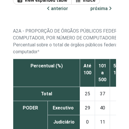
View expanded table
Índice
anterior
próxima
A2A - PROPORÇÃO DE ÓRGÃOS PÚBLICOS FEDERAIS E
COMPUTADOR, POR NÚMERO DE COMPUTADORES
Percentual sobre o total de órgãos públicos federais e e
computador¹
Percentual (%)
Até
101
501 a
100
a
1.000
500
Total
25
37
15
PODER
Executivo
29
40
13
Judiciário
0
11
16