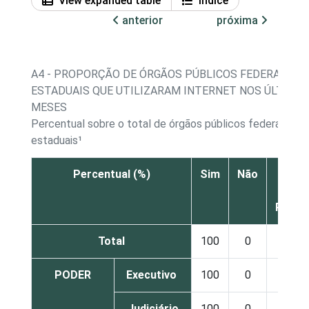
View expanded table
Índice
anterior
próxima
A4 - PROPORÇÃO DE ÓRGÃOS PÚBLICOS FEDERAIS E
ESTADUAIS QUE UTILIZARAM INTERNET NOS ÚLTIMOS
MESES
Percentual sobre o total de órgãos públicos federais e
estaduais¹
Percentual (%)
Sim
Não
Não s
Nã
Respo
Total
100
0
0
PODER
Executivo
100
0
0
Judiciário
100
0
0