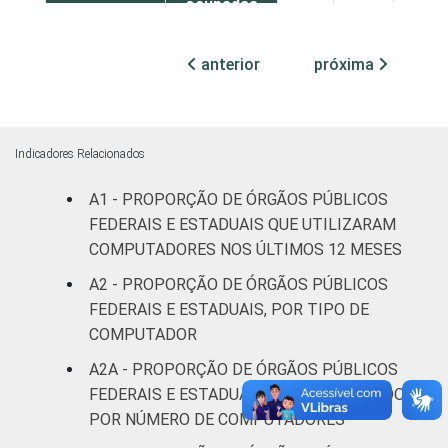
ocupadas
¹ Base: 1.586 órgãos públicos federais e
anterior
próxima
estaduais que declararam utilizar
computador nos últimos 12 meses. Dados
coletados entre outubro e dezembro de
2013.
Indicadores Relacionados
Fonte: NIC.br - out/2013 a dez/2013
A1 - PROPORÇÃO DE ÓRGÃOS PÚBLICOS
FEDERAIS E ESTADUAIS QUE UTILIZARAM
COMPUTADORES NOS ÚLTIMOS 12 MESES
A2 - PROPORÇÃO DE ÓRGÃOS PÚBLICOS
FEDERAIS E ESTADUAIS, POR TIPO DE
COMPUTADOR
A2A - PROPORÇÃO DE ÓRGÃOS PÚBLICOS
FEDERAIS E ESTADUAIS COM COMPUTADOR,
POR NÚMERO DE COMPUTADORES