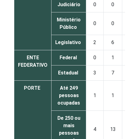
Judiciário
0
0
5
Ministério
0
0
7
Público
Legislativo
2
6
12
ENTE
Federal
0
1
2
FEDERATIVO
Estadual
3
7
9
PORTE
Até 249
pessoas
1
1
12
ocupadas
De 250 ou
mais
4
13
9
pessoas