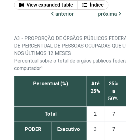
View expanded table
Índice
anterior
próxima
A3 - PROPORÇÃO DE ÓRGÃOS PÚBLICOS FEDERAIS E E
DE PERCENTUAL DE PESSOAS OCUPADAS QUE UTIL
NOS ÚLTIMOS 12 MESES
Percentual sobre o total de órgãos públicos federais e e
computador¹
Percentual (%)
Até
25%
51%
25%
a
até
50%
75%
Total
2
7
9
PODER
Executivo
3
7
9