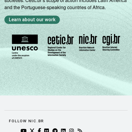
societies. Cetic.br’s scope of action includes Latin America
and the Portuguese-speaking countries of Africa.
Learn about our work
FOLLOW NIC.BR
YOUTUBE DO NIC.BR (ABRE EM NOVA ABA)
TWITTER DO NIC.BR (ABRE EM NOVA ABA)
FACEBOOK DO NIC.BR (ABRE EM NOVA AB
FLICKR DO NIC.BR (ABRE EM NOVA AB
TELEGRAM DO NIC.BR (ABRE EM N
LINKEDIN DO NIC.BR (ABRE EM
INSTAGRAM DO NIC.BR (AB
RSS DO NIC.BR (ABRE 