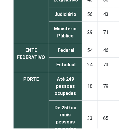
Judiciário
56
43
1
Ministério
29
71
0
Público
ENTE
Federal
54
46
1
FEDERATIVO
Estadual
24
73
3
PORTE
Até 249
pessoas
18
79
2
ocupadas
De 250 ou
mais
33
65
2
pessoas
ocupadas