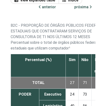
View expanded table
Índice
anterior
próxima
B2C - PROPORÇÃO DE ÓRGÃOS PÚBLICOS FEDERAIS E
ESTADUAIS QUE CONTRATARAM SERVIÇOS DE
CONSULTORIA DE TI NOS ÚLTIMOS 12 MESES
Percentual sobre o total de órgãos públicos federais e
estaduais que utilizam computador¹
Percentual (%)
Sim
Não
Não s
Nã
respo
TOTAL
27
71
3
PODER
Executivo
24
73
3
Legislativo
40
56
4