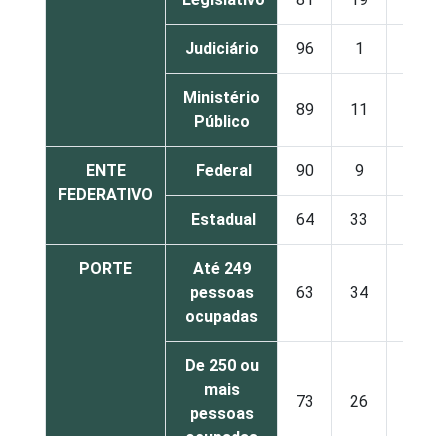
Judiciário
96
1
2
Ministério
89
11
0
Público
ENTE
Federal
90
9
1
FEDERATIVO
Estadual
64
33
3
PORTE
Até 249
pessoas
63
34
3
ocupadas
De 250 ou
mais
73
26
1
pessoas
ocupadas