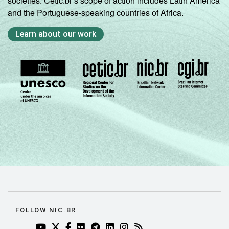
societies. Cetic.br’s scope of action includes Latin America
and the Portuguese-speaking countries of Africa.
Learn about our work
FOLLOW NIC.BR
YOUTUBE DO NIC.BR (ABRE EM NOVA ABA)
TWITTER DO NIC.BR (ABRE EM NOVA ABA)
FACEBOOK DO NIC.BR (ABRE EM NOVA AB
FLICKR DO NIC.BR (ABRE EM NOVA AB
TELEGRAM DO NIC.BR (ABRE EM N
LINKEDIN DO NIC.BR (ABRE EM
INSTAGRAM DO NIC.BR (AB
RSS DO NIC.BR (ABRE 