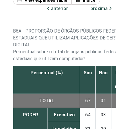
View expanded table
Índice
anterior
próxima
B6A - PROPORÇÃO DE ÓRGÃOS PÚBLICOS FEDERAIS E
ESTADUAIS QUE UTILIZAM APLICAÇÕES DE CERTIFIC
DIGITAL
Percentual sobre o total de órgãos públicos federais e
estaduais que utilizam computador¹
Percentual (%)
Sim
Não
Não s
Nã
respo
TOTAL
67
31
3
PODER
Executivo
64
33
3
Legislativo
81
19
0