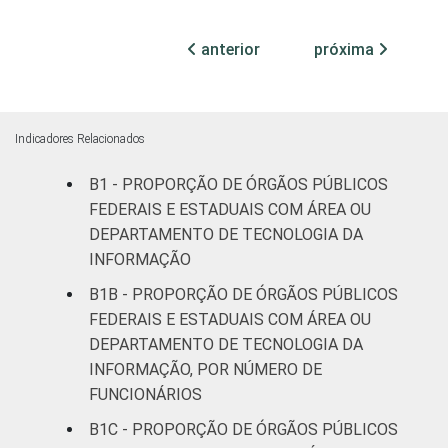
¹Base: 1.386 órgãos públicos federais e
anterior
próxima
estaduais que declararam ter área ou
departamento de tecnologia da informação.
Respostas múltiplas e estimuladas. Dados
coletados entre julho e outubro de 2015.
Indicadores Relacionados
B1 - PROPORÇÃO DE ÓRGÃOS PÚBLICOS
FEDERAIS E ESTADUAIS COM ÁREA OU
DEPARTAMENTO DE TECNOLOGIA DA
INFORMAÇÃO
B1B - PROPORÇÃO DE ÓRGÃOS PÚBLICOS
FEDERAIS E ESTADUAIS COM ÁREA OU
DEPARTAMENTO DE TECNOLOGIA DA
INFORMAÇÃO, POR NÚMERO DE
FUNCIONÁRIOS
B1C - PROPORÇÃO DE ÓRGÃOS PÚBLICOS