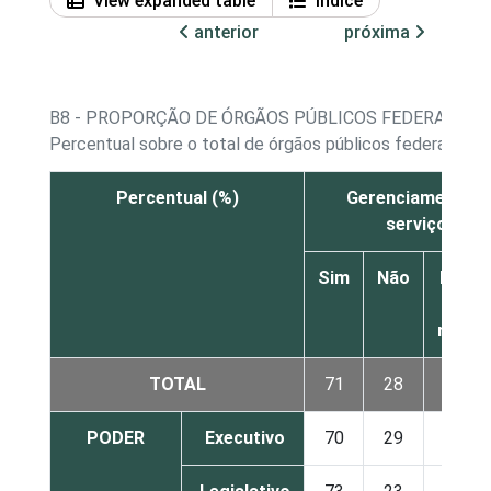
View expanded table
Índice
anterior
próxima
B8 - PROPORÇÃO DE ÓRGÃOS PÚBLICOS FEDERAIS E 
Percentual sobre o total de órgãos públicos federais e 
Percentual (%)
Gerenciamento d
serviços
Sim
Não
Não s
Nã
respo
TOTAL
71
28
1
PODER
Executivo
70
29
1