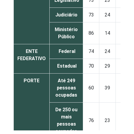
Legislativo
73
23
4
Judiciário
73
24
2
Ministério
86
14
0
Público
ENTE
Federal
74
24
2
FEDERATIVO
Estadual
70
29
1
PORTE
Até 249
pessoas
60
39
1
ocupadas
De 250 ou
mais
76
23
1
pessoas
ocupadas