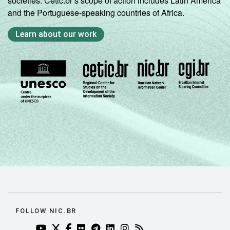
societies. Cetic.br’s scope of action includes Latin America
and the Portuguese-speaking countries of Africa.
Learn about our work
FOLLOW NIC.BR
YOUTUBE DO NIC.BR (ABRE EM NOVA ABA)
TWITTER DO NIC.BR (ABRE EM NOVA ABA)
FACEBOOK DO NIC.BR (ABRE EM NOVA AB
FLICKR DO NIC.BR (ABRE EM NOVA AB
TELEGRAM DO NIC.BR (ABRE EM N
LINKEDIN DO NIC.BR (ABRE EM
INSTAGRAM DO NIC.BR (AB
RSS DO NIC.BR (ABRE 