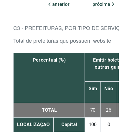
anterior
próxima
C3 - PREFEITURAS, POR TIPO DE SERVIÇO D
Total de prefeituras que possuem website
Percentual (%)
Emitir boletos de
outras guias de
Sim
Não
Não
sabe
TOTAL
70
26
4
LOCALIZAÇÃO
Capital
100
0
0