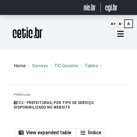
Ir para o conteúdo
A+
A-
A
Página inicial
Home
Surveys
TIC Governo
Tables
Prefeituras
C3 - PREFEITURAS, POR TIPO DE SERVIÇO
DISPONIBILIZADO NO WEBSITE
View expanded table
Índice