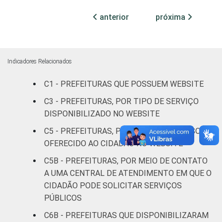
76
21
3
100 mil
anterior
próxima
habitantes
Mais de
100 mil
Indicadores Relacionados
até 500
90
8
2
mil
C1 - PREFEITURAS QUE POSSUEM WEBSITE
habitantes
C3 - PREFEITURAS, POR TIPO DE SERVIÇO
DISPONIBILIZADO NO WEBSITE
Mais de
500 mil
91
2
6
C5 - PREFEITURAS, POR TIPO DE RECURSO
habitantes
OFERECIDO AO CIDADÃO NO WEBSITE
C5B - PREFEITURAS, POR MEIO DE CONTATO
Fonte: CGI.br/NIC.br, Centro Regional de
A UMA CENTRAL DE ATENDIMENTO EM QUE O
Estudos para o Desenvolvimento da
CIDADÃO PODE SOLICITAR SERVIÇOS
Sociedade da Informação (Cetic.br),
PÚBLICOS
Pesquisa sobre o uso das tecnologias de
informação e comunicação no setor público
C6B - PREFEITURAS QUE DISPONIBILIZARAM